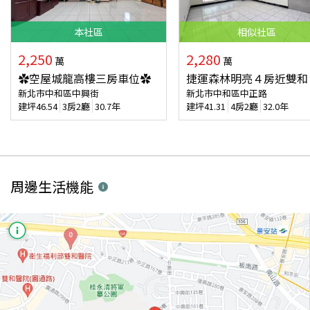
本
社區
相似
社區
2,250
2,280
萬
萬
✿空屋城龍高樓三房車位✿
捷運森林明亮４房近雙和
新北市中和區中興街
新北市中和區中正路
建坪
46.54
3房2廳
30.7年
建坪
41.31
4房2廳
32.0年
周邊生活機能