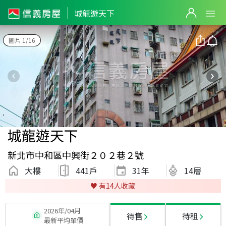
城龍遊天下
圖片 1/16
城龍遊天下
新北市中和區中興街２０２巷２號
大樓
441戶
31
年
14層
♥️ 有
14
人收藏
2026年/04月
待售
待租
最新平均單價