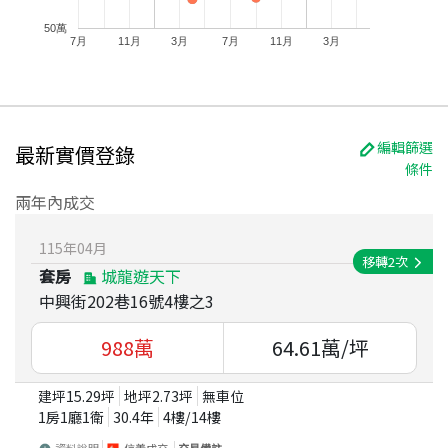
50萬
7月
11月
3月
7月
11月
3月
編輯篩選
最新實價登錄
條件
兩年內成交
115
年
04
月
移轉
2
次
套房
城龍遊天下
中興街202巷16號4樓之3
988
萬
64.61
萬/坪
建坪
15.29
坪
地坪
2.73
坪
無車位
1房1廳1衛
30.4
年
4
樓/
14
樓
資料說明
信義成交
交易備註