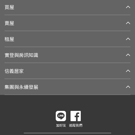
買屋
賣屋
租屋
實登與房訊知識
信義居家
集團與永續發展
加好友
追蹤我們