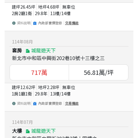
建坪
26.45
坪
地坪
4.68
坪
無車位
2房2廳1衛
29.8
年
11
樓/
14
樓
資料說明
內政部實價登錄
交易備註
114
年
08
月
套房
城龍遊天下
新北市中和區中興街202巷10號十三樓之三
717
萬
56.81
萬/坪
建坪
12.62
坪
地坪
2.28
坪
無車位
1房1廳1衛
29.8
年
13
樓/
14
樓
資料說明
內政部實價登錄
交易備註
114
年
07
月
大樓
城龍遊天下