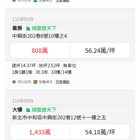
115
年
03
月
套房
城龍遊天下
中興街202巷8號10樓之4
808
萬
56.24
萬/坪
建坪
14.37
坪
地坪
2.52
坪
無車位
1房1廳1衛
30.3
年
10
樓/
14
樓
資料說明
信義成交
交易備註
114
年
09
月
大樓
城龍遊天下
新北市中和區中興街202巷12號十一樓之五
1,433
萬
54.18
萬/坪