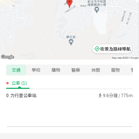
街景及路線導航
交通
學校
購物
醫療
休閒
寵物
警
公車
(
1
)
0
力行里公車站
9.6
分鐘 /
775m