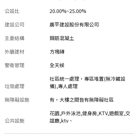
公設比
20.00%~25.00%
建設公司
廣平建設股份有限公司
主要結構
鋼筋混凝土
外牆建材
方塊磚
警衛管理
全天候
社區統一處理，專區堆置(無冷藏設
垃圾處理
備),專人處理
無障礙設施
有，大樓之間皆有無障礙社區
花園,戶外泳池,健身房,KTV,遊戲室,交
公共設施
誼廳,ktv、