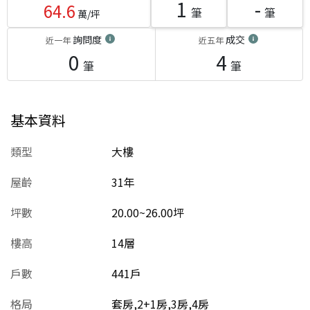
1
-
64.6
筆
筆
萬/坪
詢問度
成交
近一年
近五年
0
4
筆
筆
基本資料
類型
大樓
屋齡
31
年
坪數
20.00~26.00坪
樓高
14層
戶數
441戶
格局
套房,2+1房,3房,4房