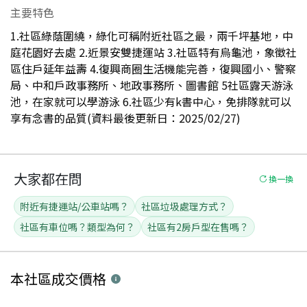
主要特色
1.社區綠蔭圍繞，綠化可稱附近社區之最，兩千坪基地，中
庭花園好去處 2.近景安雙捷運站 3.社區特有烏龜池，象徵社
區住戶延年益壽 4.復興商圈生活機能完善，復興國小、警察
局、中和戶政事務所、地政事務所、圖書館 5社區露天游泳
池，在家就可以學游泳 6.社區少有k書中心，免排隊就可以
享有念書的品質(資料最後更新日：2025/02/27)
大家都在問
換一換
附近有捷運站/公車站嗎？
社區垃圾處理方式？
社區有車位嗎？類型為何？
社區有2房戶型在售嗎？
本社區
成交價格