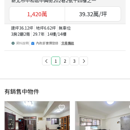
新北市中和區中興街202巷2號十四樓之一
1,420
萬
39.32
萬/坪
建坪
36.12
坪
地坪
6.62
坪
無車位
3房2廳2衛
29.7
年
14
樓/
14
樓
資料說明
內政部實價登錄
交易備註
1
2
3
有銷售中物件