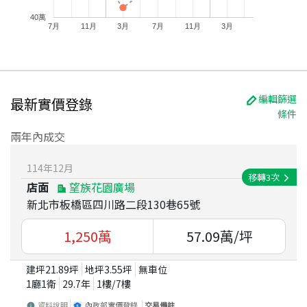
40萬
7月
11月
3月
7月
11月
3月
編輯篩選
最新實價登錄
條件
兩年內成交
114
年
12
月
移轉
3
次
店面
望族花園廣場
新北市板橋區四川路二段130巷65號
1,250
萬
57.09
萬/坪
建坪
21.89
坪
地坪
3.55
坪
無車位
1廳1衛
29.7
年
1
樓/
7
樓
資料說明
內政部實價登錄
交易備註