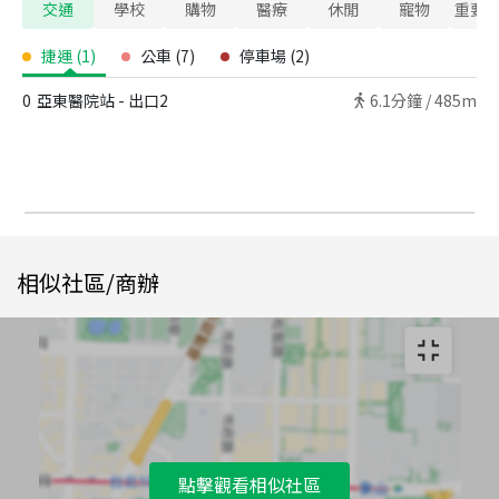
交通
學校
購物
醫療
休閒
寵物
重要
捷運
(
1
)
公車
(
7
)
停車場
(
2
)
0
亞東醫院站 - 出口2
6.1
分鐘 /
485m
相似社區/商辦
點擊觀看相似社區