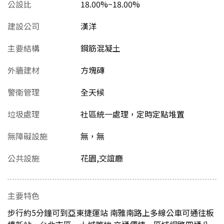
公設比
18.00%~18.00%
建設公司
漢洋
主要結構
鋼筋混凝土
外牆建材
方塊磚
警衛管理
全天候
垃圾處理
社區統一處理，定時定點堆置
無障礙設施
無，無
公共設施
花園,交誼廳
主要特色
步行約5分鐘可到亞東捷運站 南雅南路上多線公車可通往板