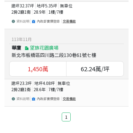
建坪
32.37
坪
地坪
5.35
坪
無車位
2房2廳1衛
28.9
年
1
樓/
7
樓
資料說明
內政部實價登錄
交易備註
113
年
11
月
華廈
望族花園廣場
新北市板橋區四川路二段130巷61號七樓
1,450
萬
62.24
萬/坪
建坪
23.3
坪
地坪
4.08
坪
無車位
2房2廳1衛
28.6
年
7
樓/
7
樓
資料說明
內政部實價登錄
交易備註
1