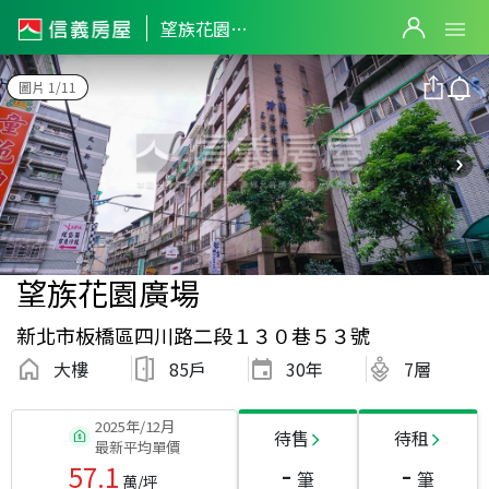
望族花園廣場
圖片 1/11
望族花園廣場
新北市板橋區四川路二段１３０巷５３號
大樓
85戶
30
年
7層
2025年/12月
待售
待租
最新平均單價
-
-
57.1
筆
筆
萬/坪