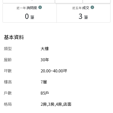
詢問度
成交
近一年
近五年
0
3
筆
筆
基本資料
類型
大樓
屋齡
30
年
坪數
20.00~40.00坪
樓高
7層
戶數
85戶
格局
2房,3房,4房,店面