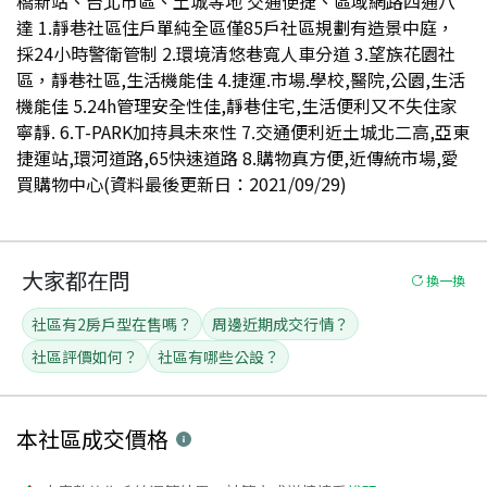
橋新站、台北市區、土城等地 交通便捷、區域網路四通八
達 1.靜巷社區住戶單純全區僅85戶社區規劃有造景中庭，
採24小時警衛管制 2.環境清悠巷寬人車分道 3.望族花園社
區，靜巷社區,生活機能佳 4.捷運.市場.學校,醫院,公園,生活
機能佳 5.24h管理安全性佳,靜巷住宅,生活便利又不失住家
寧靜. 6.T-PARK加持具未來性 7.交通便利近土城北二高,亞東
捷運站,環河道路,65快速道路 8.購物真方便,近傳統市場,愛
買購物中心(資料最後更新日：2021/09/29)
大家都在問
換一換
社區有2房戶型在售嗎？
周邊近期成交行情？
社區評價如何？
社區有哪些公設？
本社區
成交價格