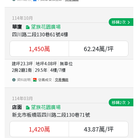
114
年
10
月
移轉
2
次
華廈
望族花園廣場
四川路二段130巷61號4樓
1,450
萬
62.24
萬/坪
建坪
23.3
坪
地坪
4.08
坪
無車位
2房2廳1衛
29.5
年
4
樓/
7
樓
資料說明
信義成交
交易備註
114
年
03
月
移轉
2
次
店面
望族花園廣場
新北市板橋區四川路二段130巷71號
1,420
萬
43.87
萬/坪