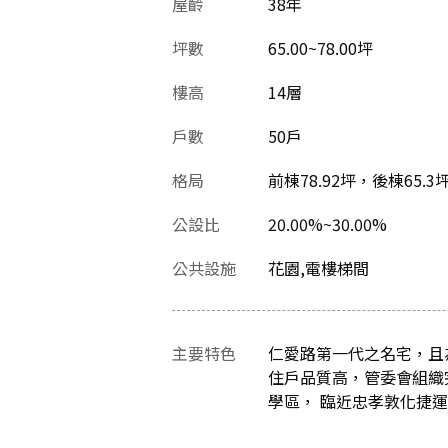
屋齡
38
年
坪數
65.00~78.00坪
樓高
14層
戶數
50戶
格局
前棟78.92坪，後棟65.3
公設比
20.00%~30.00%
公共設施
花園,電樓梯間
主要特色
仁愛路第一代之名宅，且
住戶品質高，管委會組織
學區， 臨近忠孝敦化捷運站