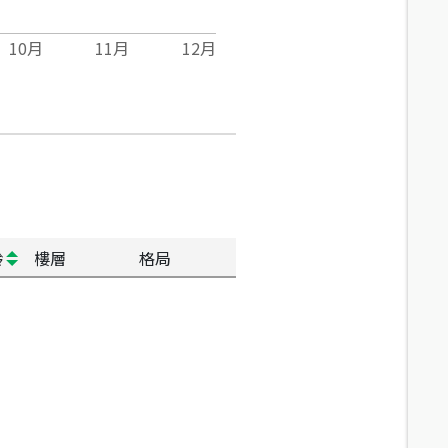
10
月
11
月
12
月
齡
樓層
格局