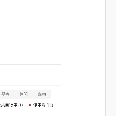
醫療
休閒
寵物
公共自行車
停車場
(
1
)
(
11
)