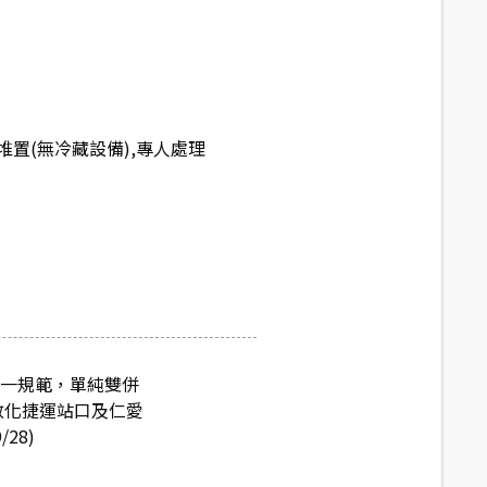
置(無冷藏設備),專人處理
統一規範，單純雙併
敦化捷運站口及仁愛
28)