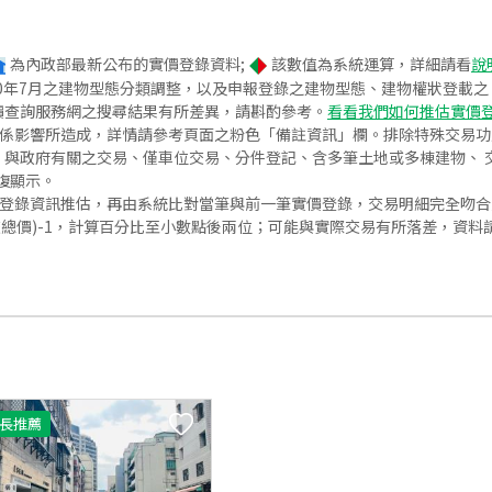
為內政部最新公布的實價登錄資料;
該數值為系統運算，詳細請看
說
020年7月之建物型態分類調整，以及申報登錄之建物型態、建物權狀登載
價查詢服務網之搜尋結果有所差異，請斟酌參考。
看看我們如何推估實價
關係影響所造成，詳情請參考頁面之粉色「備註資訊」欄。排除特殊交易
與政府有關之交易、僅車位交易、分件登記、含多筆土地或多棟建物、 交
復顯示。
價登錄資訊推估，再由系統比對當筆與前一筆實價登錄，交易明細完全吻
交總價)-1，計算百分比至小數點後兩位；可能與實際交易有所落差，資料
長推薦