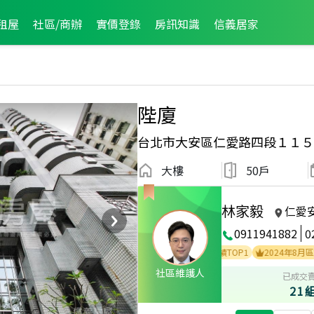
租屋
社區/商辦
實價登錄
房訊知識
信義居家
陛廈
台北市大安區仁愛路四段１１５
大樓
50戶
林家毅
仁愛
0911941882
0
人員
2025年8月區業績TOP1
2024年9月區業績TOP1
2024年8月區業績TO
社區維護人
已成交
21