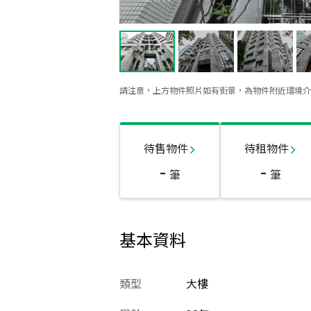
請注意，上方物件照片如有街景，為物件附近環境介
待售物件
待租物件
-
-
筆
筆
基本資料
類型
大樓