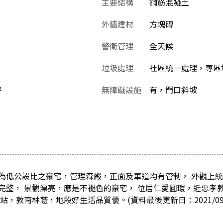
主要結構
鋼筋混凝土
外牆建材
方塊磚
警衛管理
全天候
垃圾處理
社區統一處理，專區堆
坪
無障礙設施
有，門口斜坡
為低公設比之豪宅，管理森嚴，正面及車道均有管制， 外觀上
完整， 景觀漂亮，應是不褪色的豪宅， 位居仁愛圓環，近忠孝
，敦南林蔭，地段好生活品質優。(資料最後更新日：2021/09/