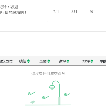
紀錄，歡迎
7
月
8
月
9
月
場行情的服務吧！
型/車位
總價
單價
建坪
地坪
屋
還沒有任何成交資訊