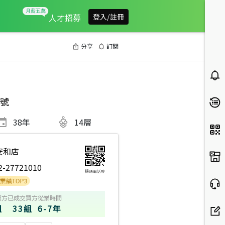
人才招募
登入/註冊
分享
訂閱
號
38
年
14層
安和店
2-27721010
掃碼電話聊
P3
賣方
已成交買方
從業時間
組
33組
6-7年