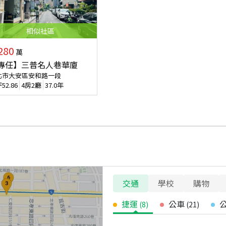
相似
社區
280
萬
專任】三普名人巷華廈
北市大安區安和路一段
坪
52.86
4房2廳
37.0年
交通
學校
購物
捷運
公車
(
8
)
(
21
)