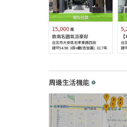
相似
社區
15,000
5,
萬
敦南名園氣派豪邸
【
台北市大安區忠孝東路四段
台
建坪
54.98
3房4廳(含加蓋)
32.7年
建
周邊生活機能