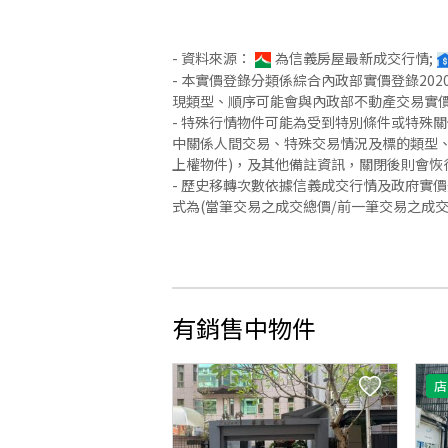
- 資料來源：
為信義房屋最新成交行情;
- 本實價登錄分類係綜合內政部實價登錄2
現類型、順序可能會與內政部不動產交易實
- 特殊行情物件可能為受到特別條件或特殊
中關係人間交易、特殊交易情況及標的類型、
上權物件)，及其他備註資訊，關閉後則會恢
- 歷史移轉次數依據信義成交行情及政府實
式為(當筆交易之成交總價/前一筆交易之成
有銷售中物件
店