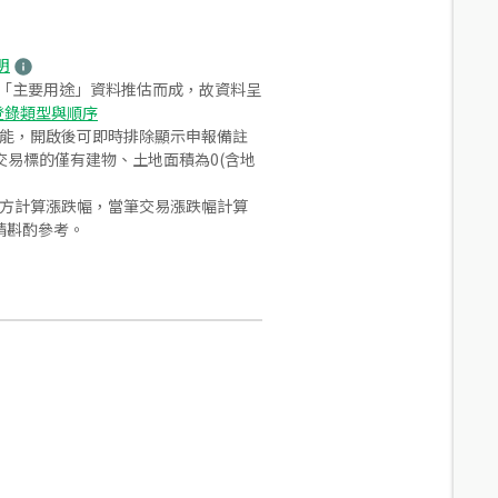
明
之「主要用途」資料推估而成，故資料呈
登錄類型與順序
功能，開啟後可即時排除顯示申報備註
易標的僅有建物、土地面積為0(含地
合方計算漲跌幅，當筆交易漲跌幅計算
請斟酌參考。