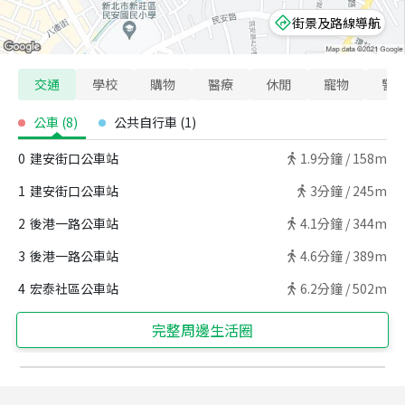
街景及路線導航
交通
學校
購物
醫療
休閒
寵物
警
公車
(
8
)
公共自行車
(
1
)
0
建安街口公車站
1.9
分鐘 /
158m
1
建安街口公車站
3
分鐘 /
245m
2
後港一路公車站
4.1
分鐘 /
344m
3
後港一路公車站
4.6
分鐘 /
389m
4
宏泰社區公車站
6.2
分鐘 /
502m
完整周邊生活圈