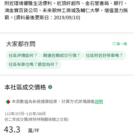
附近環境優雅生活便利。近頂好超市、金石堂書局、銀行、
鴻金寶百貨公司、未來歌林工商城及輔仁大學，增值潛力無
窮。(資料最後更新日：2019/09/10)
大家都在問
換一換
社區評價如何？
周邊近期成交行情？
社區附近好停車嗎？
社區有車位嗎？類型為何？
本社區
成交價格
本表數值為系統運算結果，計算方式詳情請看
說明
113年/07月~115年/06月
近二年成交價(排除特殊關係間之交易)
43.3
萬/坪