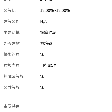
公設比
12.00%~12.00%
建設公司
N/A
主要結構
鋼筋混凝土
外牆建材
方塊磚
警衛管理
無
垃圾處理
自行處理
無障礙設施
無
公共設施
無
主要特色