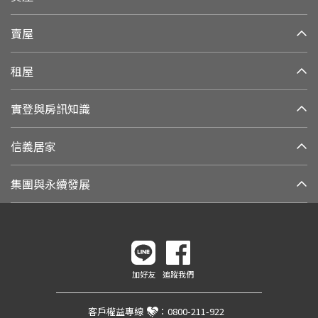
賣屋
租屋
實登與房訊知識
信義居家
集團與永續發展
加好友
追蹤我們
客戶權益專線
：
0800-211-922