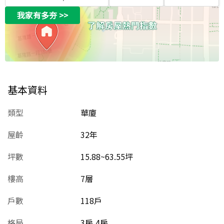
我家有多夯
>>
基本資料
類型
華廈
屋齡
32
年
坪數
15.88~63.55坪
樓高
7層
戶數
118戶
格局
3房,4房