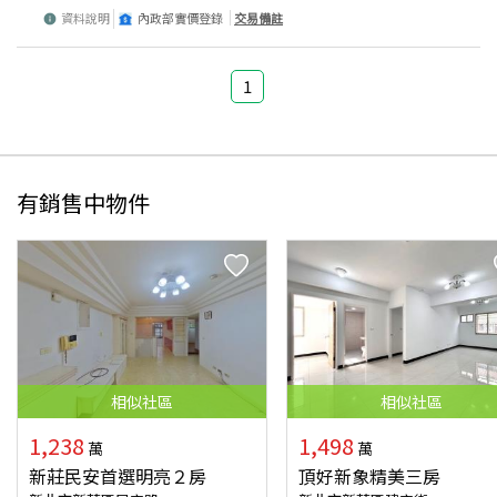
資料說明
內政部實價登錄
交易備註
1
有銷售中物件
相似
社區
相似
社區
1,238
1,498
萬
萬
新莊民安首選明亮２房
頂好新象精美三房