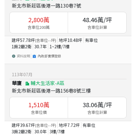
新北市新莊區後港一路130巷7號
2,800
萬
48.46
萬/坪
含車位200萬
含車位計算
建坪
57.78
坪
地坪
10.48
坪
有車位
(含車位
--
坪)
1房2廳2衛
30.7
年
1~2
樓/
7
樓
資料說明
內政部實價登錄
113
年
07
月
華廈
輔大生活家-A區
新北市新莊區後港一路156巷8號三樓
1,510
萬
38.06
萬/坪
含車位價
含車位計算
建坪
39.67
坪
地坪
7.72
坪
有車位
(含車位
--
坪)
3房2廳2衛
30.0
年
3
樓/
7
樓