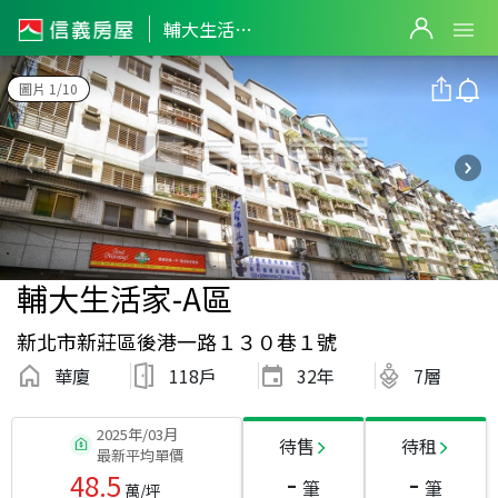
輔大生活家-A區
圖片 1/10
輔大生活家-A區
新北市新莊區後港一路１３０巷１號
華廈
118戶
32
年
7層
2025年/03月
待售
待租
最新平均單價
-
-
48.5
筆
筆
萬/坪