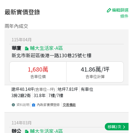
編輯篩選
最新實價登錄
條件
兩年內成交
115
年
04
月
華廈
輔大生活家-A區
新北市新莊區後港一路130巷25號七樓
1,680
萬
41.86
萬/坪
含車位價
含車位計算
建坪
40.14
坪
地坪
7.81
坪
有車位
(含車位
--
坪)
3房2廳2衛
31.8
年
7
樓/
7
樓
資料說明
內政部實價登錄
交易備註
114
年
03
月
移轉
2
次
辦公
輔大生活家-A區