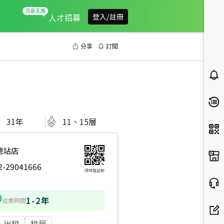
人才招募
登入/註冊
分享
訂閱
31
年
11、15層
總站店
2-29041666
掃碼電話聊
1-2年
從業時間
出租
租屋