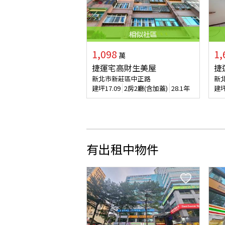
相似
社區
1,098
1,
萬
捷運宅高財生美屋
捷
新北市新莊區中正路
新
建坪
17.09
2房2廳(含加蓋)
28.1年
建
有出租中物件