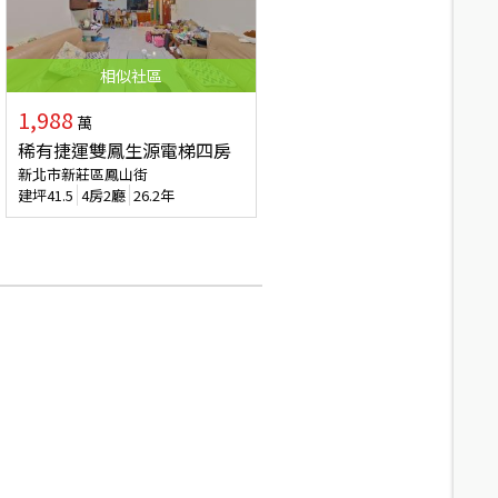
相似
社區
1,988
萬
稀有捷運雙鳳生源電梯四房
新北市新莊區鳳山街
建坪
41.5
4房2廳
26.2年