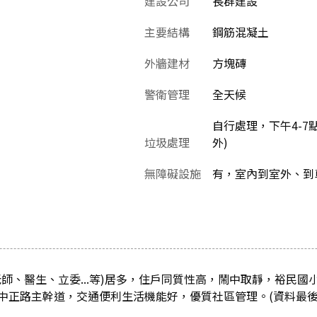
建設公司
長群建設
主要結構
鋼筋混凝土
外牆建材
方塊磚
警衛管理
全天候
自行處理，下午4-7
垃圾處理
外)
無障礙設施
有，室內到室外、到
師、醫生、立委...等)居多，住戶同質性高，鬧中取靜，裕民國
中正路主幹道，交通便利生活機能好，優質社區管理。(資料最