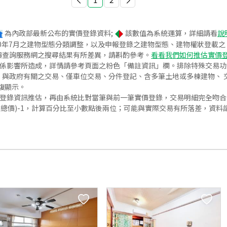
為內政部最新公布的實價登錄資料;
該數值為系統運算，詳細請看
說
020年7月之建物型態分類調整，以及申報登錄之建物型態、建物權狀登載
價查詢服務網之搜尋結果有所差異，請斟酌參考。
看看我們如何推估實價
關係影響所造成，詳情請參考頁面之粉色「備註資訊」欄。排除特殊交易
與政府有關之交易、僅車位交易、分件登記、含多筆土地或多棟建物、 交
復顯示。
價登錄資訊推估，再由系統比對當筆與前一筆實價登錄，交易明細完全吻
交總價)-1，計算百分比至小數點後兩位；可能與實際交易有所落差，資料