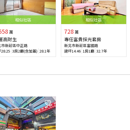
相似
社區
相似
社區
658
728
萬
萬
運高財生
專任富貴採光套房
北市新莊區中正路
新北市新莊區富國路
坪
28.25
3房2廳(含加蓋)
28.1年
建坪
14.46
1房1廳
32.7年