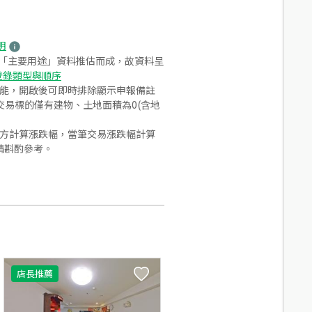
明
之「主要用途」資料推估而成，故資料呈
登錄類型與順序
功能，開啟後可即時排除顯示申報備註
易標的僅有建物、土地面積為0(含地
合方計算漲跌幅，當筆交易漲跌幅計算
請斟酌參考。
店長推薦