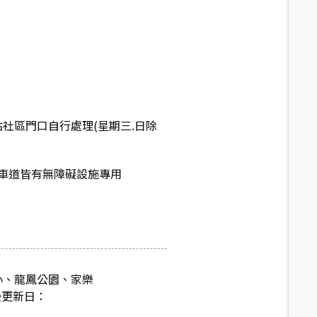
點社區門口自行處理(星期三.日除
車道皆有無障礙設施專用
小、龍鳳公園、家樂
後更新日：