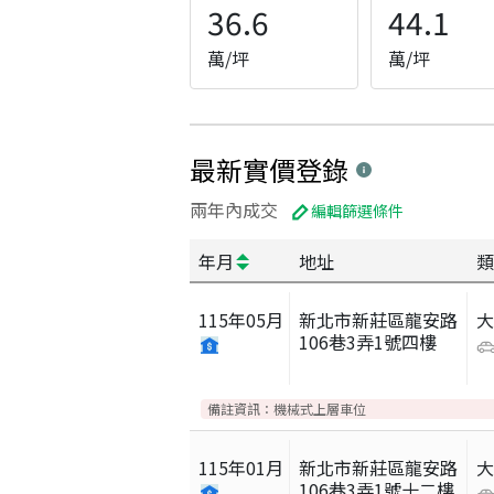
36.6
44.1
萬/坪
萬/坪
最新實價登錄
兩年內成交
編輯篩選條件
年月
地址
類
115
年
05
月
新北市新莊區龍安路
106巷3弄1號四樓
備註資訊：
機械式上層車位
115
年
01
月
新北市新莊區龍安路
106巷3弄1號十二樓