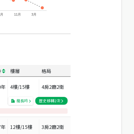
7月
11月
3月
齡
樓層
格局
0
年
4
樓/
15
樓
4房2廳2衛
龍長吟
歷史移轉
2
次
7
年
12
樓/
15
樓
3房2廳2衛