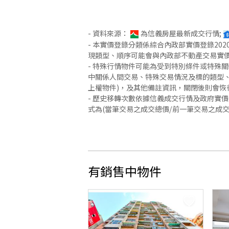
- 資料來源：
為信義房屋最新成交行情;
- 本實價登錄分類係綜合內政部實價登錄2
現類型、順序可能會與內政部不動產交易實
- 特殊行情物件可能為受到特別條件或特殊
中關係人間交易、特殊交易情況及標的類型、
上權物件)，及其他備註資訊，關閉後則會恢
- 歷史移轉次數依據信義成交行情及政府實
式為(當筆交易之成交總價/前一筆交易之成
有銷售中物件