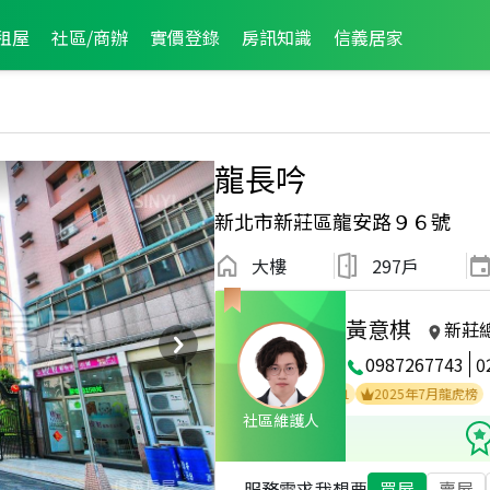
租屋
社區/商辦
實價登錄
房訊知識
信義居家
龍長吟
新北市新莊區龍安路９６號
大樓
297戶
黃意棋
新莊
0987267743
0
2026年7月區成件TOP2
2025年7月區成件TOP1
2025年7月龍虎榜
社區維護人
服務需求
我想要
買屋
賣屋