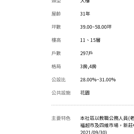
類型
大樓
屋齡
31
年
坪數
39.00~58.00坪
樓高
11、15層
戶數
297戶
格局
3房,4房
公設比
28.00%~31.00%
公共設施
花園
主要特色
本社區以教職公務人員(老
福超市及四維市場，新莊
2021/09/30)