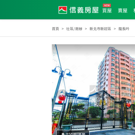
買屋
賣屋
首頁
社區/商辦
新北市新莊區
龍長吟
2025年第4季度服務品質獎
2025年7月區業績TOP2
720度環景