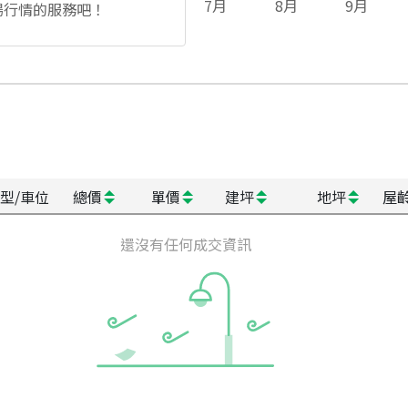
7
月
8
月
9
月
場行情的服務吧！
型/車位
總價
單價
建坪
地坪
屋
還沒有任何成交資訊