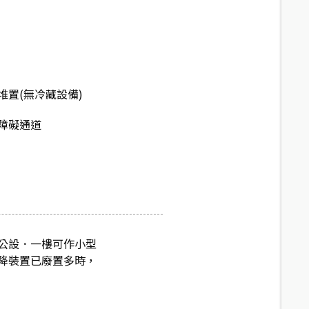
堆置(無冷藏設備)
障礙通道
公設．一樓可作小型
降裝置已廢置多時，