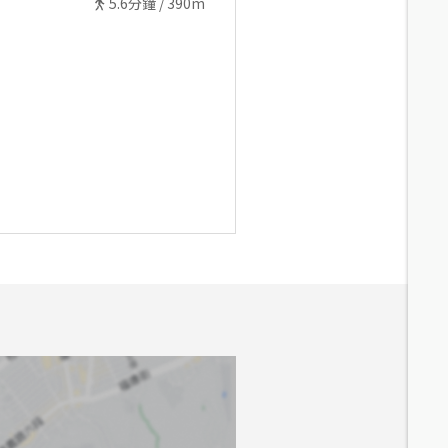
5.6
分鐘 /
390m