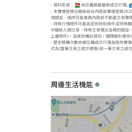
- 資料來源：
為信義房屋最新成交行情;
- 本實價登錄分類係綜合內政部實價登錄2
現類型、順序可能會與內政部不動產交易實
- 特殊行情物件可能為受到特別條件或特殊
中關係人間交易、特殊交易情況及標的類型、
上權物件)，及其他備註資訊，關閉後則會恢
- 歷史移轉次數依據信義成交行情及政府實
式為(當筆交易之成交總價/前一筆交易之成
周邊生活機能