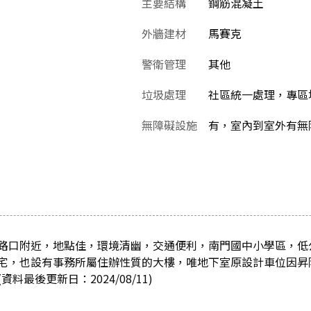
主要結構
鋼筋混凝土
外牆建材
馬賽克
警衛管理
其他
垃圾處理
社區統一處理，專區
無障礙設施
有，室內到室外有無
路口附近，地點佳，環境清幽，交通便利，南門國中小學區，低
宅，也設有事務所屬住辦性質的大樓，唯地下室原設計車位因昇
料最後更新日：2024/08/11)