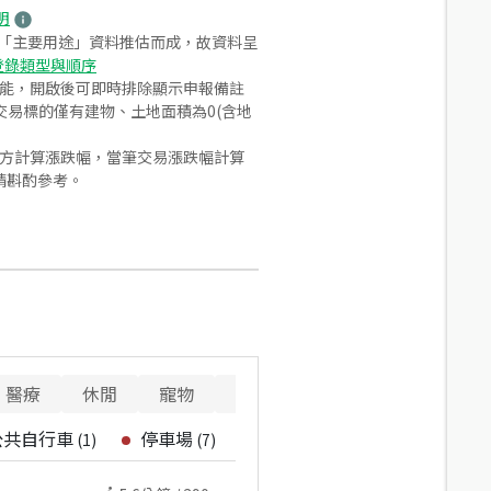
明
之「主要用途」資料推估而成，故資料呈
登錄類型與順序
功能，開啟後可即時排除顯示申報備註
易標的僅有建物、土地面積為0(含地
合方計算漲跌幅，當筆交易漲跌幅計算
請斟酌參考。
醫療
休閒
寵物
警消
重要設施
公共自行車
停車場
(
1
)
(
7
)