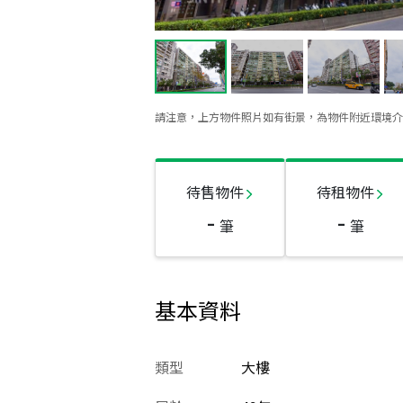
請注意，上方物件照片如有街景，為物件附近環境介
待售物件
待租物件
-
-
筆
筆
基本資料
類型
大樓