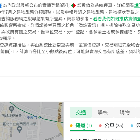
為內政部最新公布的實價登錄資料;
該數值為系統運算，詳細請看
說
020年7月之建物型態分類調整，以及申報登錄之建物型態、建物權狀登載
價查詢服務網之搜尋結果有所差異，請斟酌參考。
看看我們如何推估實價
關係影響所造成，詳情請參考頁面之粉色「備註資訊」欄。排除特殊交易
與政府有關之交易、僅車位交易、分件登記、含多筆土地或多棟建物、 交
復顯示。
價登錄資訊推估，再由系統比對當筆與前一筆實價登錄，交易明細完全吻
交總價)-1，計算百分比至小數點後兩位；可能與實際交易有所落差，資料
交通
學校
購物
捷運
公車
(
1
)
(
25
)