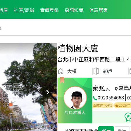
租屋
社區/商辦
實價登錄
房訊知識
信義居家
廈
植物園大廈
台北市中正區和平西路二段１４
大樓
80戶
秦兆辰
萬華
0920584668
0
3
2025年6月業績破百萬經紀人員
2025年6月區成件TOP1
2026年4月區成
社區維護人
服務需求
我想要
買屋
賣屋