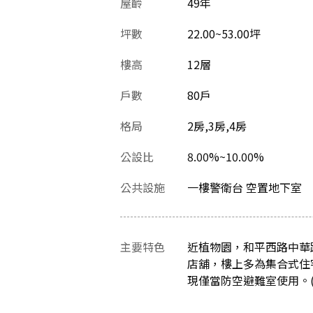
屋齡
49
年
坪數
22.00~53.00坪
樓高
12層
戶數
80戶
格局
2房,3房,4房
公設比
8.00%~10.00%
公共設施
一樓警衛台 空置地下室
主要特色
近植物園，和平西路中華
店舖，樓上多為集合式住
現僅當防空避難室使用。(資