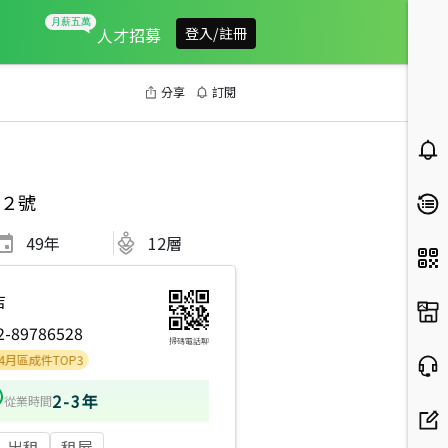
人才招募
登入/註冊
分享
訂閱
２號
49
年
12層
店
2-89786528
掃碼電話聊
件TOP3
2-3年
從業時間
出租
租屋