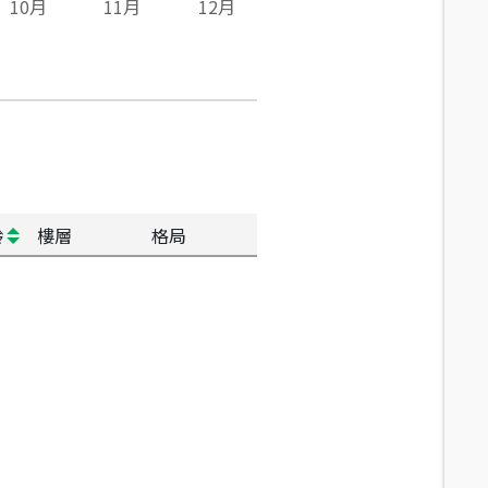
10
月
11
月
12
月
齡
樓層
格局