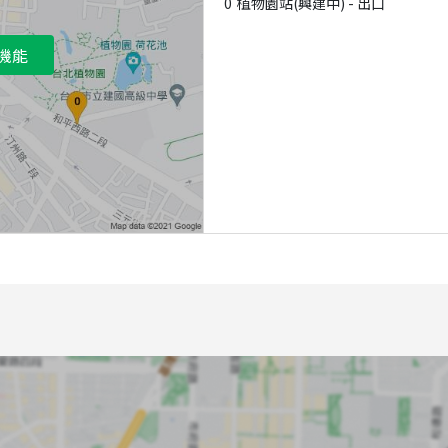
0
植物園站(興建中) - 出口
機能