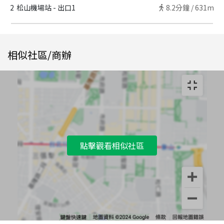
2
松山機場站 - 出口1
8.2
分鐘 /
631m
相似社區/商辦
點擊觀看相似社區