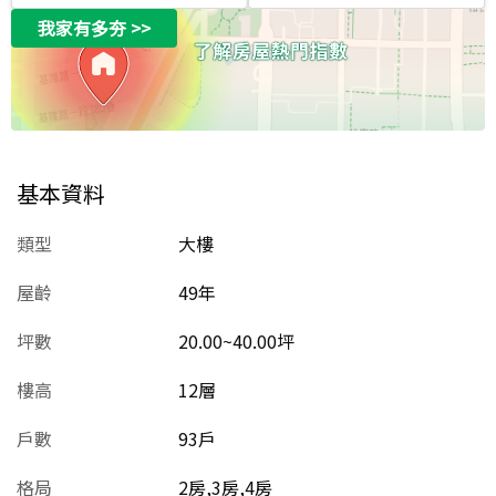
我家有多夯
>>
基本資料
類型
大樓
屋齡
49
年
坪數
20.00~40.00坪
樓高
12層
戶數
93戶
格局
2房,3房,4房