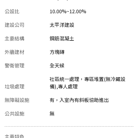
公設比
10.00%~12.00%
建設公司
太平洋建設
主要結構
鋼筋混凝土
外牆建材
方塊磚
警衛管理
全天候
社區統一處理，專區堆置(無冷藏設
垃圾處理
備),專人處理
無障礙設施
有，入室內有斜板協助進出
公共設施
無
主要特色