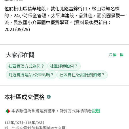
位於松山區精華地段，敦化北路富錦街口，松山區知名標
的，24小時保全管理，太平洋建設，品質佳，面公園景觀一
流，民族國小介壽國中優質學區。(資料最後更新日：
2021/09/29)
大家都在問
換一換
社區管理方式為何？
社區評價如何？
附近有捷運站/公車站嗎？
社區自住/出租比例如何？
本社區
成交價格
本表數值為系統運算結果，計算方式詳情請看
說明
113年/07月~115年/06月
近二年成交價(排除特殊關係間之交易)