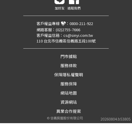
加好友
追蹤我們
客戶權益專線
：
0800-211-922
網路客服：
(02)2755-7666
客戶權益信箱：
cs@sinyi.com.tw
110 台北市信義區信義路五段100號
門市據點
服務條款
保障隱私權聲明
服務保障
網站地圖
資源網站
異業合作提案
©
信義房屋股份有限公司
20260804.b53805