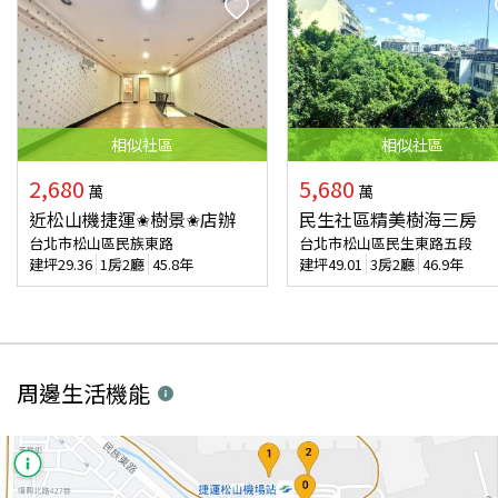
相似
社區
相似
社區
2,680
5,680
萬
萬
近松山機捷運✬樹景✬店辦
民生社區精美樹海三房
台北市松山區民族東路
台北市松山區民生東路五段
建坪
29.36
1房2廳
45.8年
建坪
49.01
3房2廳
46.9年
周邊生活機能