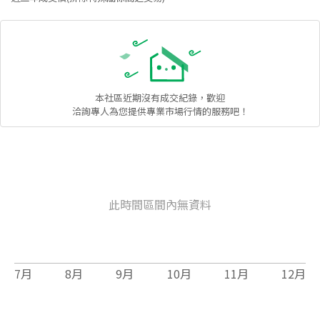
本社區
近期沒有成交紀錄，歡迎
洽詢專人為您提供專業市場行情的服務吧！
此時間區間內無資料
7
月
8
月
9
月
10
月
11
月
12
月