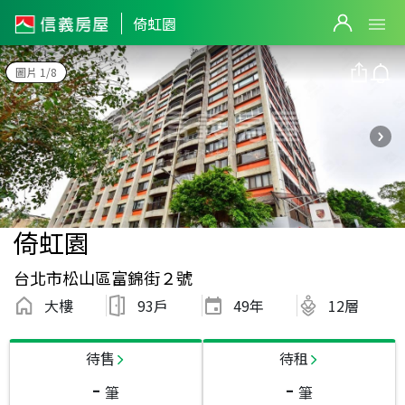
倚虹園
圖片 1/8
倚虹園
台北市松山區富錦街２號
大樓
93戶
49
年
12層
待售
待租
-
-
筆
筆