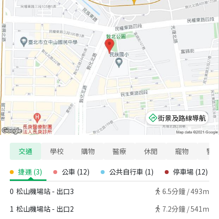
街景及路線導航
交通
學校
購物
醫療
休閒
寵物
警
捷運
(
3
)
公車
(
12
)
公共自行車
(
1
)
停車場
(
12
)
0
松山機場站 - 出口3
6.5
分鐘 /
493m
1
松山機場站 - 出口2
7.2
分鐘 /
541m