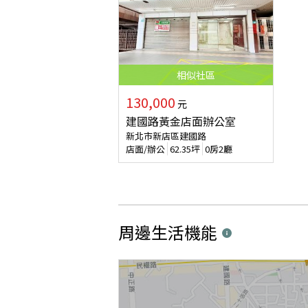
相似
社區
130,000
元
建國路黃金店面辦公室
新北市新店區建國路
店面/辦公
62.35
坪
0房2廳
周邊生活機能