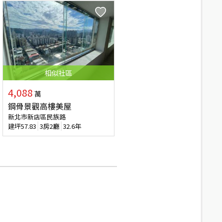
相似
社區
4,088
萬
鋼骨景觀高樓美屋
新北市新店區民族路
建坪
57.83
3房2廳
32.6年