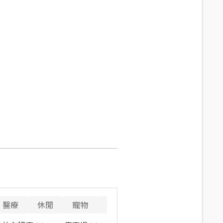
醫療
休閒
寵物
警消
重要設施