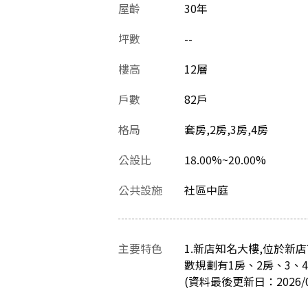
屋齡
30
年
坪數
--
樓高
12層
戶數
82戶
格局
套房,2房,3房,4房
公設比
18.00%~20.00%
公共設施
社區中庭
主要特色
1.新店知名大樓,位於新
數規劃有1房、2房、3、
(資料最後更新日：2026/07