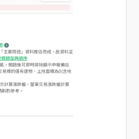
明
之「主要用途」資料推估而成，故資料呈
登錄類型與順序
功能，開啟後可即時排除顯示申報備註
易標的僅有建物、土地面積為0(含地
合方計算漲跌幅，當筆交易漲跌幅計算
請斟酌參考。