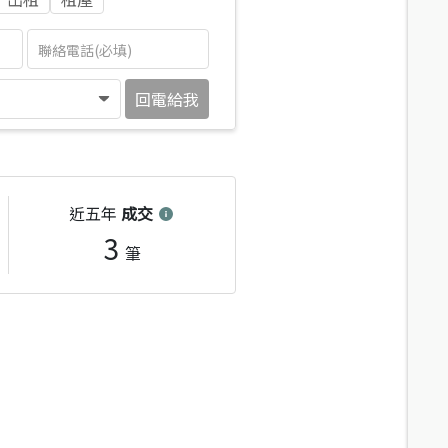
回電給我
近五年
成交
3
筆