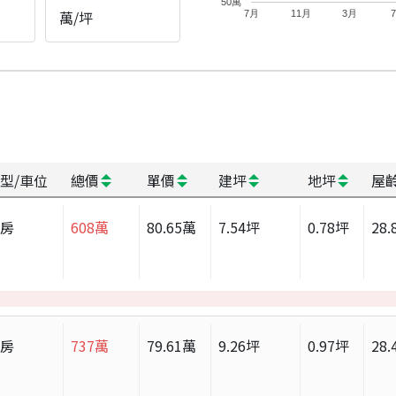
50萬
萬/坪
7月
11月
3月
型/車位
總價
單價
建坪
地坪
屋
套房
608
萬
80.65
萬
7.54
坪
0.78
坪
28.
套房
737
萬
79.61
萬
9.26
坪
0.97
坪
28.