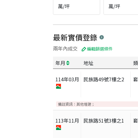
萬/坪
萬/坪
最新實價登錄
兩年內成交
編輯篩選條件
年月
地址
類
114
年
03
月
民族路49號7樓之2
備註資訊：
其他增建；
113
年
11
月
民族路51號3樓之1