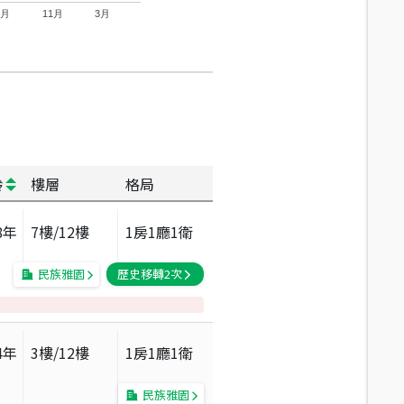
7月
11月
3月
齡
樓層
格局
8
年
7
樓/
12
樓
1房1廳1衛
民族雅園
歷史移轉
2
次
4
年
3
樓/
12
樓
1房1廳1衛
民族雅園