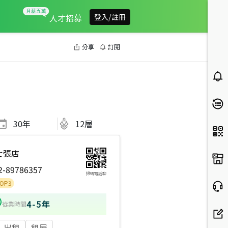
人才招募
登入/註冊
分享
訂閱
30
年
12層
七張店
2-89786357
掃碼電話聊
4-5年
從業時間
出租
租屋