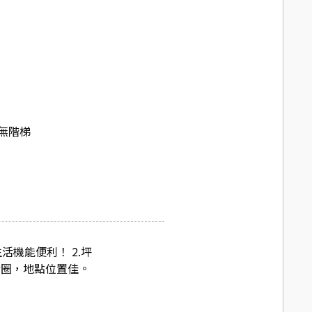
無階梯
活機能便利！ 2.坪
活圈，地點位置佳。