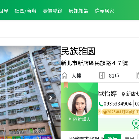
租屋
社區/商辦
實價登錄
房訊知識
信義居家
民族雅園
新北市新店區民族路４７號
大樓
82戶
歐怡婷
新店
0935334904
0
2023年6月區業績TOP3
2026年2月區成件TOP2
2025年1月區成件TOP3
社區維護人
服務需求
我想要
買屋
賣屋