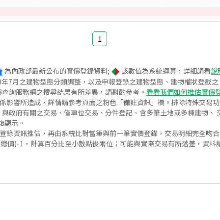
1
為內政部最新公布的實價登錄資料;
該數值為系統運算，詳細請看
說
020年7月之建物型態分類調整，以及申報登錄之建物型態、建物權狀登載
價查詢服務網之搜尋結果有所差異，請斟酌參考。
看看我們如何推估實價
關係影響所造成，詳情請參考頁面之粉色「備註資訊」欄。排除特殊交易
與政府有關之交易、僅車位交易、分件登記、含多筆土地或多棟建物、 交
復顯示。
價登錄資訊推估，再由系統比對當筆與前一筆實價登錄，交易明細完全吻
交總價)-1，計算百分比至小數點後兩位；可能與實際交易有所落差，資料