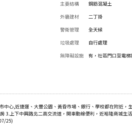
主要結構
鋼筋混凝土
外牆建材
二丁掛
警衛管理
全天候
垃圾處理
自行處理
無障礙設施
有，社區門口至電梯
店市中心,近捷運、大豐公園、黃昏市場、銀行、學校都在附近，生
4房 3.上下中興路北二高交流道，開車動線便利，近裕隆商城生
/25)