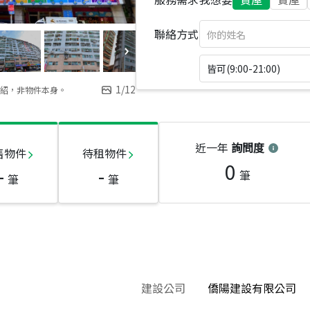
聯絡方式
皆可(9:00-21:00)
1
/
12
紹，非物件本身。
近一年
詢問度
售物件
待租物件
0
-
-
筆
筆
筆
建設公司
僑陽建設有限公司