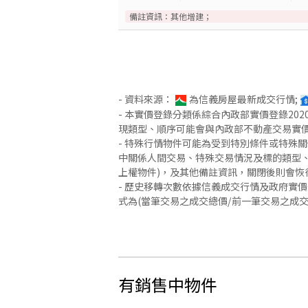
備註資訊：
其他增建；
- 資料來源：
為信義房屋最新成交行情;
- 本實價登錄分類係綜合內政部實價登錄2
現類型、順序可能會與內政部不動產交易實
- 特殊行情物件可能為受到特別條件或特殊
中關係人間交易、特殊交易情況及標的類型、
上權物件)，及其他備註資訊，關閉後則會恢
- 歷史移轉次數依據信義成交行情及政府實
式為(當筆交易之成交總價/前一筆交易之成
有銷售中物件