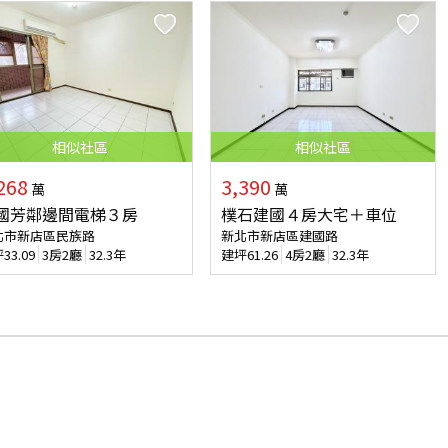
相似
社區
相似
社區
268
3,390
萬
萬
國芳鄰邊間電梯３房
樸石建國４房大宅＋車位
北市新店區民族路
新北市新店區建國路
坪
33.09
3房2廳
32.3年
建坪
61.26
4房2廳
32.3年