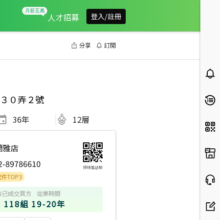
人才招募
登入/註冊
分享
訂閱
３０弄２號
36
年
12層
蘭雅店
2-89786610
掃碼電話聊
3
方
已成交買方
從業時間
118組
19-20年