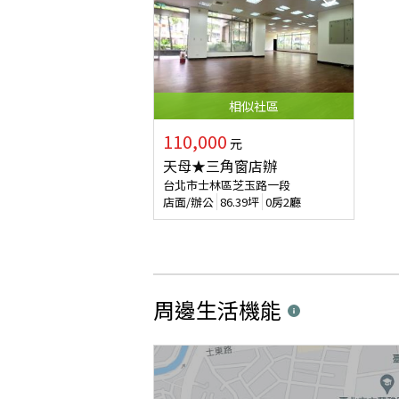
相似
社區
110,000
元
天母★三角窗店辦
台北市士林區芝玉路一段
店面/辦公
86.39
坪
0房2廳
周邊生活機能