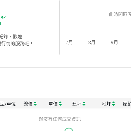
此時間區
紀錄，歡迎
7
月
8
月
9
月
場行情的服務吧！
型/車位
總價
單價
建坪
地坪
屋
還沒有任何成交資訊