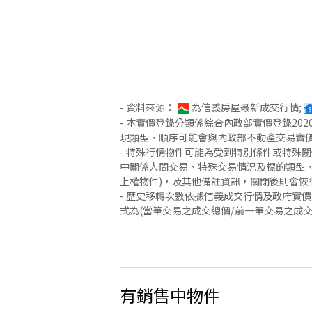
- 資料來源：
為信義房屋最新成交行情;
- 本實價登錄分類係綜合內政部實價登錄2
現類型、順序可能會與內政部不動產交易實
- 特殊行情物件可能為受到特別條件或特殊
中關係人間交易、特殊交易情況及標的類型、
上權物件)，及其他備註資訊，關閉後則會恢
- 歷史移轉次數依據信義成交行情及政府實
式為(當筆交易之成交總價/前一筆交易之成
有銷售中物件