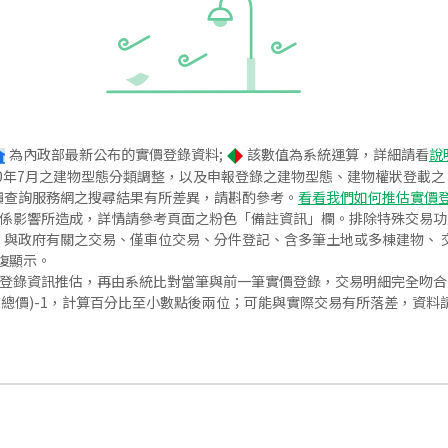
為內政部最新公布的實價登錄資料;
該數值為系統運算，詳細請看
說
020年7月之建物型態分類調整，以及申報登錄之建物型態、建物權狀登載
價查詢服務網之搜尋結果有所差異，請斟酌參考。
看看我們如何推估實價
關係影響所造成，詳情請參考頁面之粉色「備註資訊」欄。排除特殊交易
與政府有關之交易、僅車位交易、分件登記、含多筆土地或多棟建物、 交
復顯示。
價登錄資訊推估，再由系統比對當筆與前一筆實價登錄，交易明細完全吻
交總價)-1，計算百分比至小數點後兩位；可能與實際交易有所落差，資料