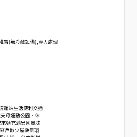
置(無冷藏設備),專人處理
捷運站生活便利交通
離天母運動公園、休
或來頓充滿異國風味
社區戶數少屋齡新環