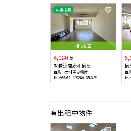
店長推薦
相似
社區
4,980
6,
萬
就看這間康和摘星
摘
台北市士林區忠義街
台
建坪
69.64
4房2廳
35.3年
建
有出租中物件