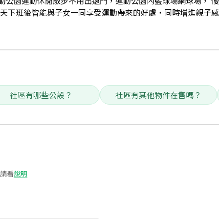
動公園運動休閒散步不用出遠門，運動公園內籃球場網球場， 慢
每天下班後皆能與子女一同享受運動帶來的好處，同時增進親子感
社區有哪些公設？
社區有其他物件在售嗎？
請看
說明