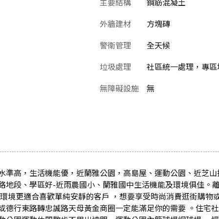
主要結構
鋼筋混凝土
外牆建材
方塊磚
警衛管理
全天候
垃圾處理
社區統一處理，專區堆
無障礙設施
無
水準高，生活機能優，近蘭雅公園，高島屋、運動公園、近芝山
路地段、學區好-近雨農國小、蘭雅國中生活機能及環境俱佳。
的環境更適合喜歡單純安靜的客戶 ，想要享受時尚消費逛街購物
或德行東路轉忠誠路天母黃金商圈一定能滿足你的需要 。住宅