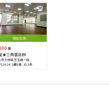
相似
社區
980
萬
星★三角窗店辦
北市士林區芝玉路一段
坪
116.34
2廳1衛
35.3年