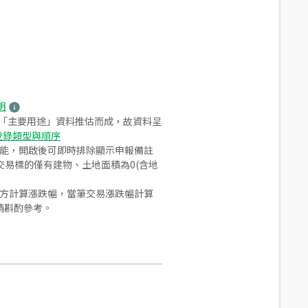
明
之「主要用途」資料推估而成，故資料呈
登錄類型與順序
功能，開啟後可即時排除顯示申報備註
易標的僅有建物、土地面積為0(含地
合方計算漲跌幅，當筆交易漲跌幅計算
請斟酌參考。