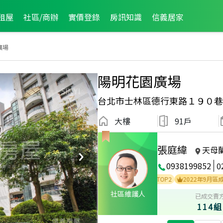
租屋
社區/商辦
實價登錄
房訊知識
信義居家
廣場
陽明花園廣場
台北市士林區德行東路１９０巷
大樓
91戶
張庭緯
天母
0938199852
0
3
2025年1月區成件TOP3
2024年5月區成件TOP2
2022年9月區成件TOP
社區維護人
已成交賣
114組