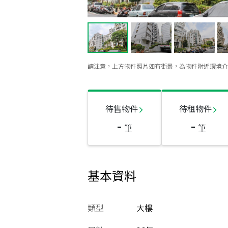
請注意，上方物件照片如有街景，為物件附近環境介
待售物件
待租物件
-
-
筆
筆
基本資料
類型
大樓