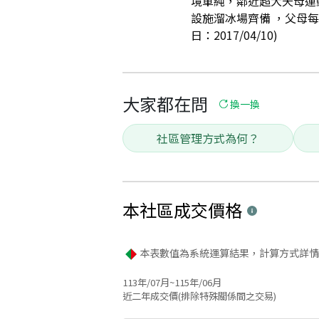
境單純，鄰近超大天母運
設施溜冰場齊備 ，父母
日：2017/04/10)
大家都在問
換一換
社區管理方式為何？
本社區
成交價格
本表數值為系統運算結果，計算方式詳情
113年/07月~115年/06月
近二年成交價(排除特殊關係間之交易)