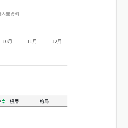
間內無資料
10
月
11
月
12
月
齡
樓層
格局