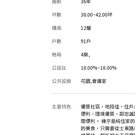
屋齡
36
年
坪數
38.00~42.00坪
樓高
12層
戶數
91戶
格局
4房,
公設比
18.00%~18.00%
公共設施
花園,會議室
主要特色
優質社區，地段佳，住戶
便利、環境優質、鄰忠誠
閒便利。 幾乎是純住家
的美食，只需要從士東路