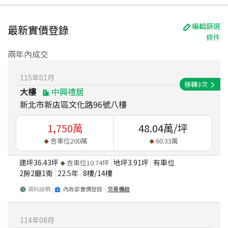
編輯篩選
最新實價登錄
條件
兩年內成交
115
年
01
月
移轉
3
次
大樓
中興禮居
新北市新店區文化路96號八樓
1,750
萬
48.04
萬/坪
含車位
200
萬
60.33
萬
建坪
36.43
坪
地坪
3.91
坪
有車位
含車位
10.74
坪
2房2廳1衛
22.5
年
8
樓/
14
樓
資料說明
內政部實價登錄
交易備註
114
年
08
月