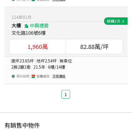
114
年
01
月
移轉
2
次
大樓
中興禮居
文化路106號6樓
1,960
萬
82.88
萬/坪
建坪
23.65
坪
地坪
2.54
坪
無車位
2房2廳1衛
21.5
年
6
樓/
14
樓
資料說明
信義成交
交易備註
1
有銷售中物件