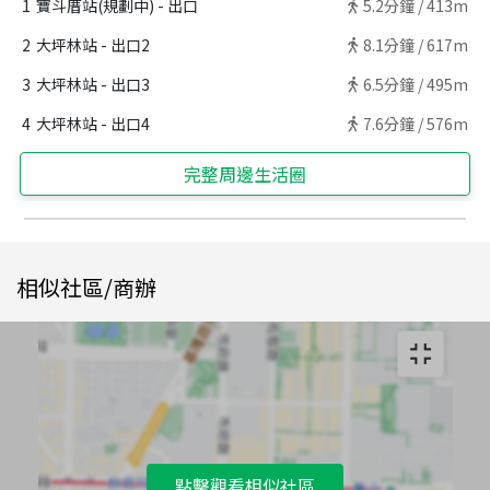
1
寶斗厝站(規劃中) - 出口
5.2
分鐘 /
413m
2
大坪林站 - 出口2
8.1
分鐘 /
617m
3
大坪林站 - 出口3
6.5
分鐘 /
495m
4
大坪林站 - 出口4
7.6
分鐘 /
576m
完整周邊生活圈
相似社區/商辦
點擊觀看相似社區