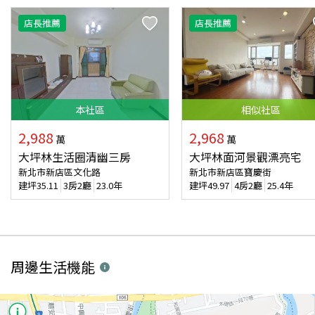
店長推薦
店長推薦
本
社區
相似
社區
2,988
2,968
萬
萬
大坪林生活圈清幽三房
大坪林面河景觀漂亮宅
新北市新店區文化路
新北市新店區寶慶街
建坪
35.11
3房2廳
23.0年
建坪
49.97
4房2廳
25.4年
周邊生活機能