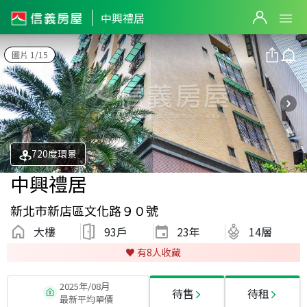
中興禮居
圖片 1/15
720度環景
中興禮居
新北市新店區文化路９０號
大樓
93戶
23
年
14層
♥️ 有
8
人收藏
2025年/08月
待售
待租
最新平均單價