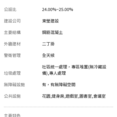
公設比
24.00%~25.00%
建設公司
東瑩建設
主要結構
鋼筋混凝土
外牆建材
二丁掛
警衛管理
全天候
社區統一處理，專區堆置(無冷藏設
垃圾處理
備),專人處理
無障礙設施
有，有無障礙空間
公共設施
花園,健身房,遊戲室,圖書室,會議室
主要特色