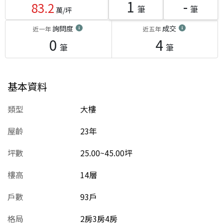
1
-
83.2
筆
筆
萬/坪
詢問度
成交
近一年
近五年
0
4
筆
筆
基本資料
類型
大樓
屋齡
23
年
坪數
25.00~45.00坪
樓高
14層
戶數
93戶
格局
2房3房4房