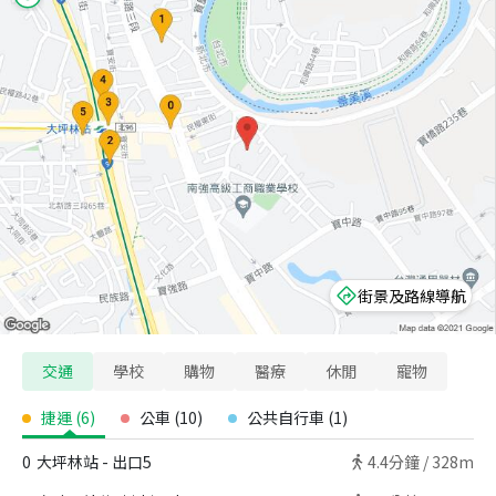
街景及路線導航
交通
學校
購物
醫療
休閒
寵物
捷運
(
6
)
公車
(
10
)
公共自行車
(
1
)
0
大坪林站 - 出口5
4.4
分鐘 /
328m