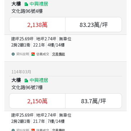
大樓
中興禮居
文化路96號4樓
2,138
萬
83.23
萬/坪
建坪
25.69
坪
地坪
2.74
坪
無車位
2房2廳1衛
22.1
年
4
樓/
14
樓
資料說明
信義成交
交易備註
114
年
03
月
大樓
中興禮居
文化路96號7樓
2,150
萬
83.7
萬/坪
建坪
25.69
坪
地坪
2.74
坪
無車位
2房2廳1衛
21.7
年
7
樓/
14
樓
資料說明
信義成交
交易備註