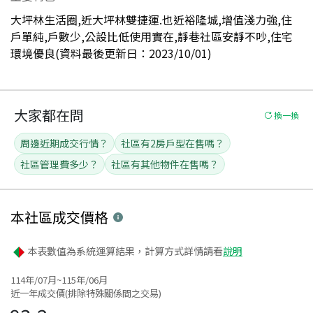
大坪林生活圈,近大坪林雙捷運.也近裕隆城,增值淺力強,住
戶單純,戶數少,公設比低使用實在,靜巷社區安靜不吵,住宅
環境優良(資料最後更新日：2023/10/01)
大家都在問
換一換
周邊近期成交行情？
社區有2房戶型在售嗎？
社區管理費多少？
社區有其他物件在售嗎？
本社區
成交價格
本表數值為系統運算結果，計算方式詳情請看
說明
114年/07月~115年/06月
近一年成交價(排除特殊關係間之交易)