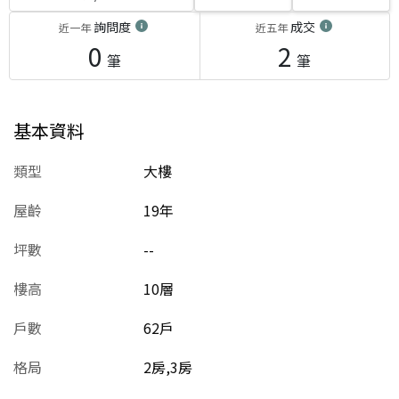
詢問度
成交
近一年
近五年
0
2
筆
筆
基本資料
類型
大樓
屋齡
19
年
坪數
--
樓高
10層
戶數
62戶
格局
2房,3房