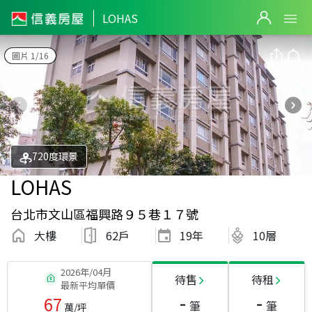
LOHAS
圖片 1/16
720度環景
LOHAS
台北市文山區福興路９５巷１７號
大樓
62戶
19
年
10層
2026年/04月
待售
待租
最新平均單價
-
-
67
筆
筆
萬/坪