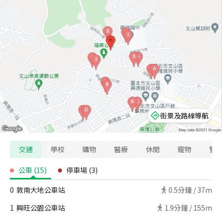
街景及路線導航
交通
學校
購物
醫療
休閒
寵物
警
公車
(
15
)
停車場
(
3
)
0
敦南大地公車站
0.5
分鐘 /
37m
1
興旺公園公車站
1.9
分鐘 /
155m