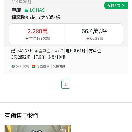
114
年
06
月
移轉
2
次
華廈
LOHAS
福興路95巷17之5號3樓
2,280
萬
66.4
萬/坪
含車位
300
萬
66.38
萬
建坪
41.25
坪
地坪
8.61
坪
有車位
含車位
11.42
坪
3房2廳2衛
17.6
年
3
樓/
10
樓
資料說明
信義成交
交易備註
1
有銷售中物件