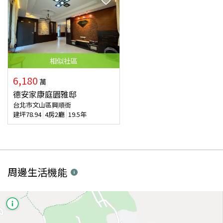
相似
社區
6,180
萬
德安家康庭園雅邸
台北市文山區興順街
建坪
78.94
4房2廳
19.5年
周邊生活機能