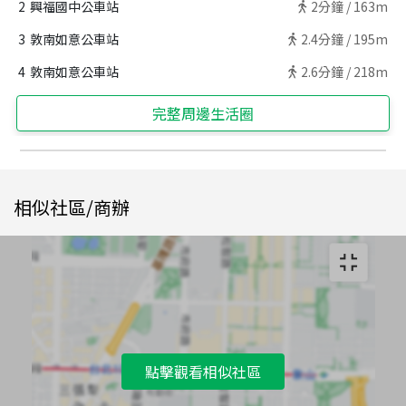
2
興福國中公車站
2
分鐘 /
163m
3
敦南如意公車站
2.4
分鐘 /
195m
4
敦南如意公車站
2.6
分鐘 /
218m
完整周邊生活圈
相似社區/商辦
點擊觀看相似社區