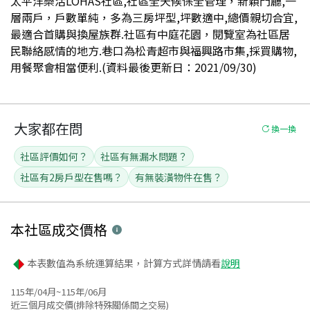
太平洋樂活LOHAS社區,社區全天候保全管理，新穎門廳,一
層兩戶，戶數單純，多為三房坪型,坪數適中,總價親切合宜,
最適合首購與換屋族群.社區有中庭花園，閱覽室為社區居
民聯絡感情的地方.巷口為松青超市與福興路市集,採買購物,
用餐聚會相當便利.(資料最後更新日：2021/09/30)
大家都在問
換一換
社區評價如何？
社區有無漏水問題？
社區有2房戶型在售嗎？
有無裝潢物件在售？
本社區
成交價格
本表數值為系統運算結果，計算方式詳情請看
說明
115年/04月~115年/06月
近三個月成交價(排除特殊關係間之交易)