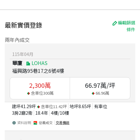
編輯篩選
最新實價登錄
條件
兩年內成交
115
年
04
月
華廈
LOHAS
福興路95巷17之6號4樓
2,300
萬
66.97
萬/坪
含車位
300
萬
66.96
萬
建坪
41.29
坪
地坪
8.65
坪
有車位
含車位
11.42
坪
3房2廳2衛
18.4
年
4
樓/
10
樓
資料說明
信義成交
交易備註