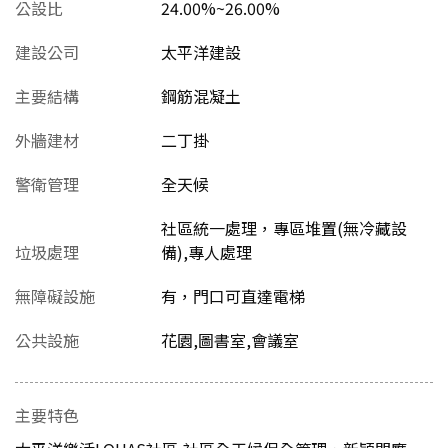
公設比
24.00%~26.00%
建設公司
太平洋建設
主要結構
鋼筋混凝土
外牆建材
二丁掛
警衛管理
全天候
社區統一處理，專區堆置(無冷藏設
垃圾處理
備),專人處理
無障礙設施
有，門口可直達電梯
公共設施
花園,圖書室,會議室
主要特色