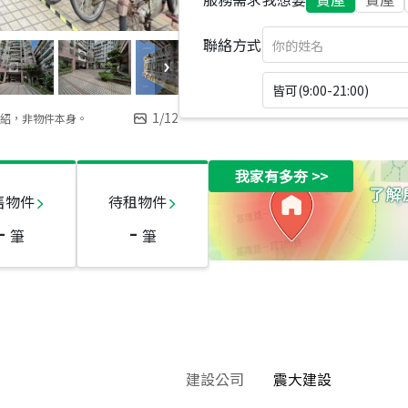
聯絡方式
皆可(9:00-21:00)
1
/
12
紹，非物件本身。
我家有多夯
>>
售物件
待租物件
-
-
筆
筆
建設公司
震大建設