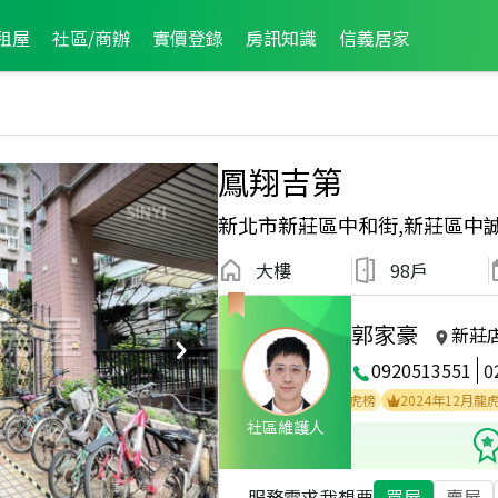
租屋
社區/商辦
實價登錄
房訊知識
信義居家
鳳翔吉第
新北市新莊區中和街,新莊區中
大樓
98戶
郭家豪
新莊
0920513551
0
2025年12月業績破百萬經紀人員
2025年12月龍虎榜
2024年12月龍虎榜
社區維護人
服務需求
我想要
買屋
賣屋