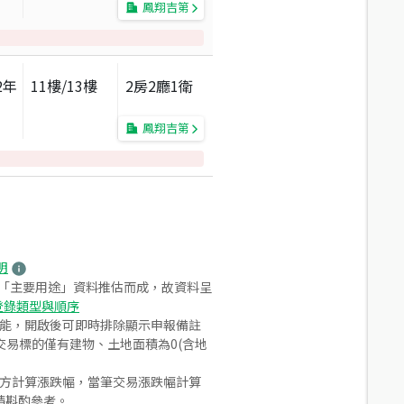
鳳翔吉第
2
年
11
樓/
13
樓
2房2廳1衛
鳳翔吉第
明
之「主要用途」資料推估而成，故資料呈
登錄類型與順序
功能，開啟後可即時排除顯示申報備註
易標的僅有建物、土地面積為0(含地
合方計算漲跌幅，當筆交易漲跌幅計算
請斟酌參考。