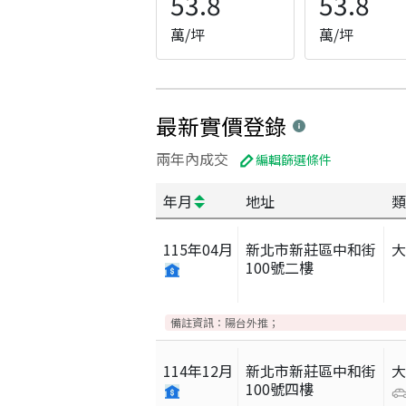
53.8
53.8
萬/坪
萬/坪
最新實價登錄
兩年內成交
編輯篩選條件
年月
地址
類
115
年
04
月
新北市新莊區中和街
100號二樓
備註資訊：
陽台外推；
114
年
12
月
新北市新莊區中和街
100號四樓