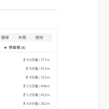
醫療
休閒
寵物
警消
重要設施
停車場
(
4
)
4.6
分鐘 /
377m
5
分鐘 /
411m
4
分鐘 /
315m
5.5
分鐘 /
446m
5.2
分鐘 /
422m
4.6
分鐘 /
361m