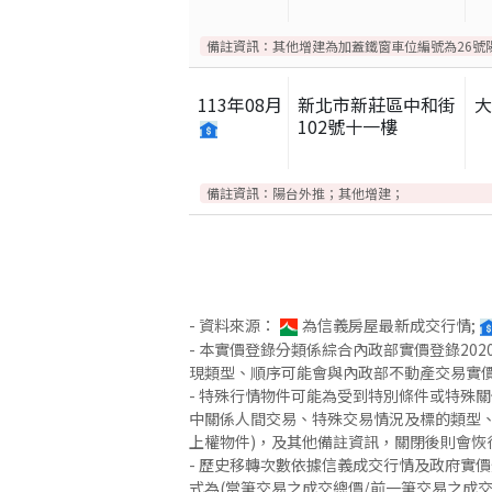
備註資訊：
其他增建為加蓋鐵窗車位編號為26號
113
年
08
月
新北市新莊區中和街
102號十一樓
備註資訊：
陽台外推；其他增建；
- 資料來源：
為信義房屋最新成交行情;
- 本實價登錄分類係綜合內政部實價登錄2
現類型、順序可能會與內政部不動產交易實
- 特殊行情物件可能為受到特別條件或特殊
中關係人間交易、特殊交易情況及標的類型、
上權物件)，及其他備註資訊，關閉後則會恢
- 歷史移轉次數依據信義成交行情及政府實
式為(當筆交易之成交總價/前一筆交易之成