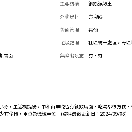
主要結構
鋼筋混凝土
外牆建材
方塊磚
警衛管理
其他
垃圾處理
社區統一處理，專區
樓,店面
無障礙設施
有，有
小旁，生活機能優，中和街早晚皆有餐飲店面，吃喝都很方便，
有移轉，車位為機械車位。(資料最後更新日：2024/09/08)