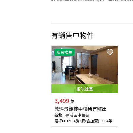
有銷售中物件
店長推薦
相似
社區
3,499
萬
敦煌景觀樓中樓稀有釋出
新北市新莊區中和街
建坪
80.05
4房3廳(含加蓋)
33.4年