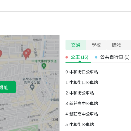
交通
學校
購物
公車
公共自行車
(
16
)
(
1
)
0
中和街口公車站
1
中和街口公車站
機能
2
中和街公車站
3
新莊高中公車站
4
新莊高中公車站
5
中和街公車站