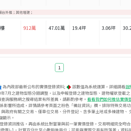
陽台外推；其他增建；
大樓
912
萬
47.01
萬
19.4
坪
3.06
坪
30.
1
為內政部最新公布的實價登錄資料;
該數值為系統運算，詳細請看
說
020年7月之建物型態分類調整，以及申報登錄之建物型態、建物權狀登載
價查詢服務網之搜尋結果有所差異，請斟酌參考。
看看我們如何推估實價
關係影響所造成，詳情請參考頁面之粉色「備註資訊」欄。排除特殊交易
與政府有關之交易、僅車位交易、分件登記、含多筆土地或多棟建物、 交
復顯示。
價登錄資訊推估，再由系統比對當筆與前一筆實價登錄，交易明細完全吻
交總價)-1，計算百分比至小數點後兩位；可能與實際交易有所落差，資料