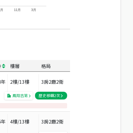
7月
11月
3月
齡
樓層
格局
8
年
2
樓/
13
樓
3房2廳2衛
鳳翔吉第
歷史移轉
2
次
5
年
4
樓/
13
樓
3房2廳2衛