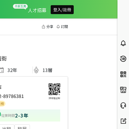
人才招募
登入/註冊
分享
訂閱
誠街
32
年
13層
店
2-89786381
掃碼電話聊
2-3年
從業時間
出租
租屋