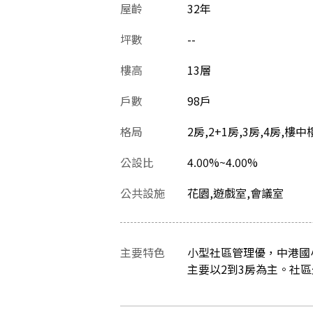
屋齡
32
年
坪數
--
樓高
13層
戶數
98戶
格局
2房,2+1房,3房,4房,樓中
公設比
4.00%~4.00%
公共設施
花園,遊戲室,會議室
主要特色
小型社區管理優，中港國
主要以2到3房為主。社區少