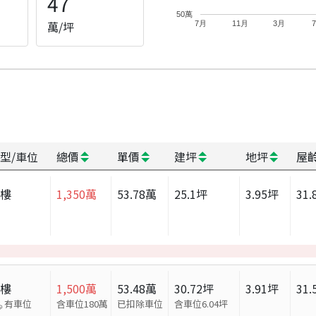
47
50萬
萬/坪
7月
11月
3月
型/車位
總價
單價
建坪
地坪
屋
大樓
1,350
萬
53.78
萬
25.1
坪
3.95
坪
31.
大樓
1,500
萬
53.48
萬
30.72
坪
3.91
坪
31.
有車位
含車位180萬
已扣除車位
含車位
6.04
坪