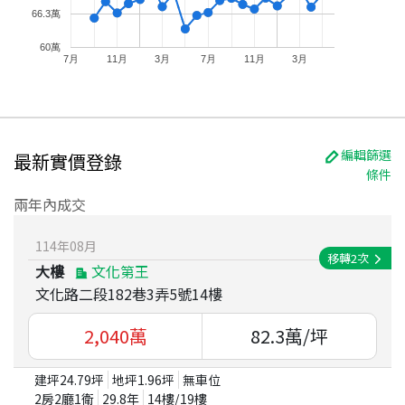
66.3萬
60萬
7月
11月
3月
7月
11月
3月
編輯篩選
最新實價登錄
條件
兩年內成交
114
年
08
月
移轉
2
次
大樓
文化第王
文化路二段182巷3弄5號14樓
2,040
萬
82.3
萬/坪
建坪
24.79
坪
地坪
1.96
坪
無車位
2房2廳1衛
29.8
年
14
樓/
19
樓