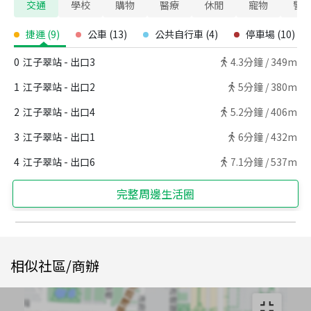
交通
學校
購物
醫療
休閒
寵物
警
捷運
(
9
)
公車
(
13
)
公共自行車
(
4
)
停車場
(
10
)
0
江子翠站 - 出口3
4.3
分鐘 /
349m
1
江子翠站 - 出口2
5
分鐘 /
380m
2
江子翠站 - 出口4
5.2
分鐘 /
406m
3
江子翠站 - 出口1
6
分鐘 /
432m
4
江子翠站 - 出口6
7.1
分鐘 /
537m
完整周邊生活圈
相似社區/商辦