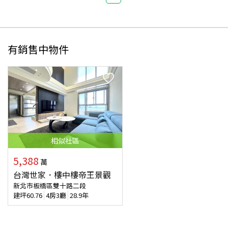
有銷售中物件
相似
社區
5,388
萬
台灣世家．樓中樓帝王景觀
新北市板橋區雙十路二段
建坪
60.76
4房3廳
28.9年