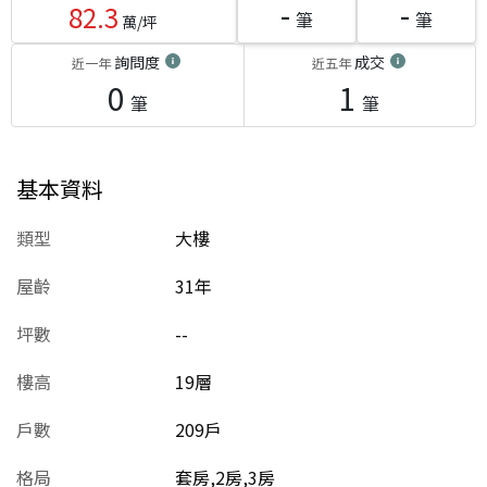
-
-
82.3
筆
筆
萬/坪
詢問度
成交
近一年
近五年
0
1
筆
筆
基本資料
類型
大樓
屋齡
31
年
坪數
--
樓高
19層
戶數
209戶
格局
套房,2房,3房