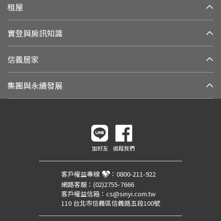
租屋
實登與房訊知識
信義居家
集團與永續發展
加好友
追蹤我們
客戶權益專線
：
0800-211-922
網路客服：
(02)2755-7666
客戶權益信箱：
cs@sinyi.com.tw
110 台北市信義區信義路五段100號