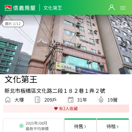
文化第王
圖片 1/12
文化第王
新北市板橋區文化路二段１８２巷１弄２號
大樓
209戶
31
年
19層
♥️ 有
2
人收藏
2025年/08月
待售
待租
最新平均單價