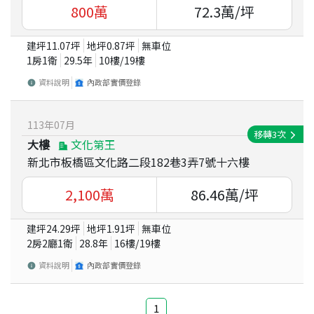
800
萬
72.3
萬/坪
建坪
11.07
坪
地坪
0.87
坪
無車位
1房1衛
29.5
年
10
樓/
19
樓
資料說明
內政部實價登錄
113
年
07
月
移轉
3
次
大樓
文化第王
新北市板橋區文化路二段182巷3弄7號十六樓
2,100
萬
86.46
萬/坪
建坪
24.29
坪
地坪
1.91
坪
無車位
2房2廳1衛
28.8
年
16
樓/
19
樓
資料說明
內政部實價登錄
1