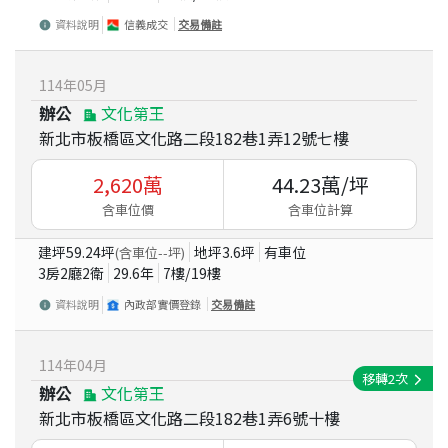
資料說明
信義成交
交易備註
114
年
05
月
辦公
文化第王
新北市板橋區文化路二段182巷1弄12號七樓
2,620
萬
44.23
萬/坪
含車位價
含車位計算
建坪
59.24
坪
地坪
3.6
坪
有車位
(含車位
--
坪)
3房2廳2衛
29.6
年
7
樓/
19
樓
資料說明
內政部實價登錄
交易備註
114
年
04
月
移轉
2
次
辦公
文化第王
新北市板橋區文化路二段182巷1弄6號十樓