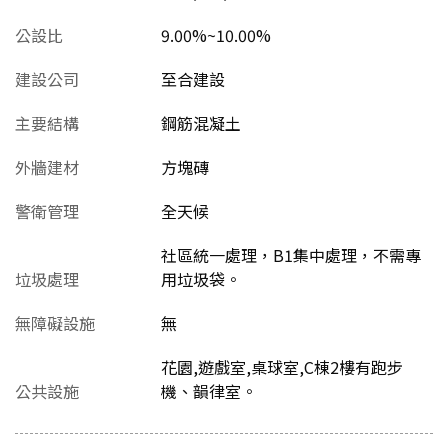
公設比
9.00%~10.00%
建設公司
至合建設
主要結構
鋼筋混凝土
外牆建材
方塊磚
警衛管理
全天候
社區統一處理，B1集中處理，不需專
垃圾處理
用垃圾袋。
無障礙設施
無
花園,遊戲室,桌球室,C棟2樓有跑步
公共設施
機、韻律室。