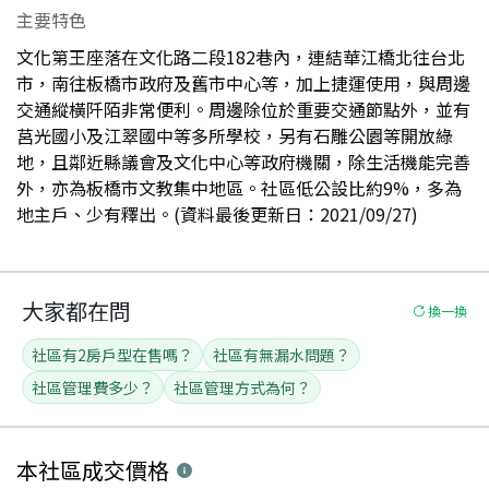
主要特色
文化第王座落在文化路二段182巷內，連結華江橋北往台北
市，南往板橋市政府及舊市中心等，加上捷運使用，與周邊
交通縱橫阡陌非常便利。周邊除位於重要交通節點外，並有
莒光國小及江翠國中等多所學校，另有石雕公園等開放綠
地，且鄰近縣議會及文化中心等政府機關，除生活機能完善
外，亦為板橋市文教集中地區。社區低公設比約9%，多為
地主戶、少有釋出。(資料最後更新日：2021/09/27)
大家都在問
換一換
社區有2房戶型在售嗎？
社區有無漏水問題？
社區管理費多少？
社區管理方式為何？
本社區
成交價格