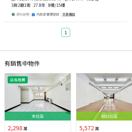
3房2廳1衛
27.8
年
8
樓/
15
樓
資料說明
內政部實價登錄
交易備註
1
有銷售中物件
店長推薦
本
社區
相似
社區
2,298
5,572
萬
萬