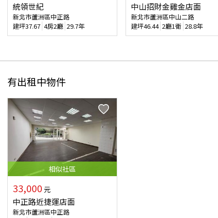
統領世紀
中山招財金雞金店面
新北市蘆洲區中正路
新北市蘆洲區中山二路
建坪
37.67
4房2廳
29.7年
建坪
46.44
2廳1衛
28.8年
有出租中物件
相似
社區
33,000
元
中正路近捷運店面
新北市蘆洲區中正路