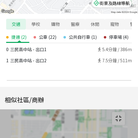
街景及路線導航
交通
學校
購物
醫療
休閒
寵物
警
捷運
(
2
)
公車
(
22
)
公共自行車
(
1
)
停車場
(
4
)
0
三民高中站 - 出口1
5.4
分鐘 /
386m
1
三民高中站 - 出口2
7.5
分鐘 /
511m
相似社區/商辦