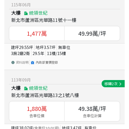
115
年
06
月
大樓
統領世紀
新北市蘆洲區光華路11號十一樓
1,477
萬
49.99
萬/坪
建坪
29.55
坪
地坪
3.57
坪
無車位
3房2廳2衛
29.5
年
11
樓/
15
樓
資料說明
內政部實價登錄
113
年
09
月
移轉
2
次
大樓
統領世紀
新北市蘆洲區光華路13之1號八樓
1,880
萬
49.38
萬/坪
含車位價
含車位計算
建坪
38.07
坪
地坪
3.47
坪
有車位
(含車位
10.01
坪)