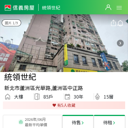
統領世紀
圖片 1/9
統領世紀
新北市蘆洲區光華路,蘆洲區中正路
大樓
85戶
30
年
15層
♥️ 有
5
人收藏
2026年/06月
待售
待租
最新平均單價