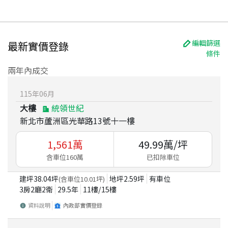
編輯篩選
最新實價登錄
條件
兩年內成交
115
年
06
月
大樓
統領世紀
新北市蘆洲區光華路13號十一樓
1,561
萬
49.99
萬/坪
含車位160萬
已扣除車位
建坪
38.04
坪
地坪
2.59
坪
有車位
(含車位
10.01
坪)
3房2廳2衛
29.5
年
11
樓/
15
樓
資料說明
內政部實價登錄