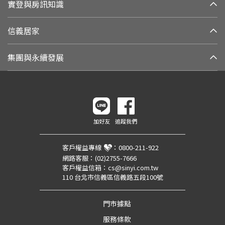
實登與房訊知識
信義居家
集團與永續發展
加好友
追蹤我們
客戶權益專線
：
0800-211-922
網路客服：
(02)2755-7666
客戶權益信箱：
cs@sinyi.com.tw
110 台北市信義區信義路五段100號
門市據點
服務條款