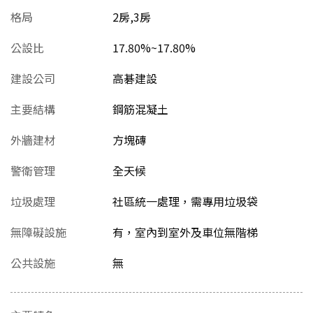
格局
2房,3房
公設比
17.80%~17.80%
建設公司
高碁建設
主要結構
鋼筋混凝土
外牆建材
方塊磚
警衛管理
全天候
垃圾處理
社區統一處理，需專用垃圾袋
無障礙設施
有，室內到室外及車位無階梯
公共設施
無