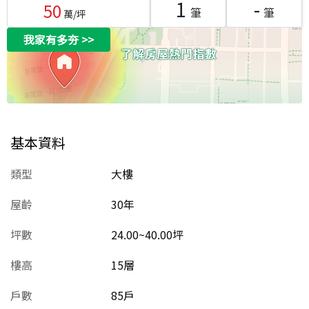
1
-
50
筆
筆
萬/坪
我家有多夯
>>
基本資料
類型
大樓
屋齡
30
年
坪數
24.00~40.00坪
樓高
15層
戶數
85戶