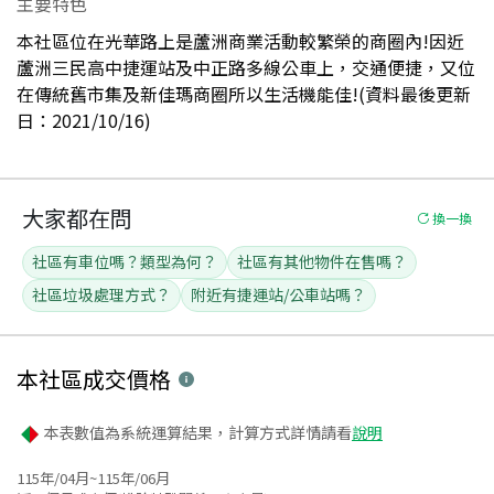
主要特色
本社區位在光華路上是蘆洲商業活動較繁榮的商圈內!因近
蘆洲三民高中捷運站及中正路多線公車上，交通便捷，又位
在傳統舊市集及新佳瑪商圈所以生活機能佳!(資料最後更新
日：2021/10/16)
大家都在問
換一換
社區有車位嗎？類型為何？
社區有其他物件在售嗎？
社區垃圾處理方式？
附近有捷運站/公車站嗎？
本社區
成交價格
本表數值為系統運算結果，計算方式詳情請看
說明
115年/04月~115年/06月