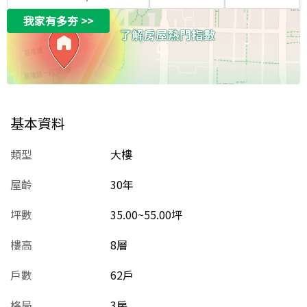
我家有多夯
>>
基本資料
類型
大樓
屋齡
30
年
坪數
35.00~55.00坪
樓高
8層
戶數
62戶
格局
3房