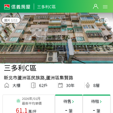
三多利C區
圖片 1/11
三多利C區
新北市蘆洲區民族路,蘆洲區集賢路
大樓
62戶
30
年
8層
2026年/01月
待售
待租
最新平均單價
-
-
61.1
筆
筆
萬/坪