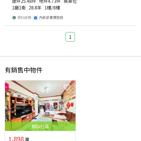
建坪
25.48
坪
地坪
4.73
坪
無車位
1廳1衛
28.8
年
1
樓/
8
樓
資料說明
內政部實價登錄
1
有銷售中物件
相似
社區
1,898
萬