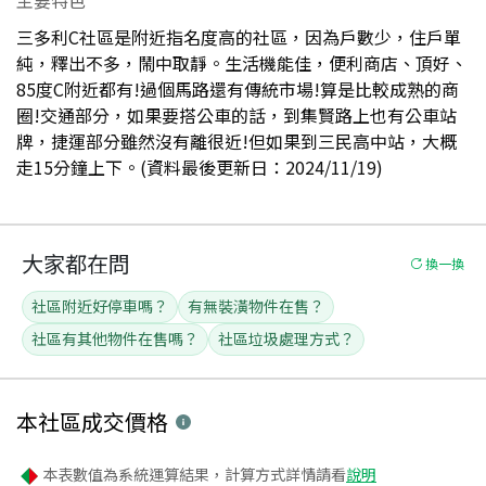
三多利C社區是附近指名度高的社區，因為戶數少，住戶單
純，釋出不多，鬧中取靜。生活機能佳，便利商店、頂好、
85度C附近都有!過個馬路還有傳統市場!算是比較成熟的商
圈!交通部分，如果要搭公車的話，到集賢路上也有公車站
牌，捷運部分雖然沒有離很近!但如果到三民高中站，大概
走15分鐘上下。(資料最後更新日：2024/11/19)
大家都在問
換一換
社區附近好停車嗎？
有無裝潢物件在售？
社區有其他物件在售嗎？
社區垃圾處理方式？
本社區
成交價格
本表數值為系統運算結果，計算方式詳情請看
說明