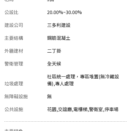
公設比
20.00%~30.00%
建設公司
三多利建設
主要結構
鋼筋混凝土
外牆建材
二丁掛
警衛管理
全天候
社區統一處理，專區堆置(無冷藏設
垃圾處理
備),專人處理
無障礙設施
無
公共設施
花園,交誼廳,電樓梯,警衛室,停車場
主要特色