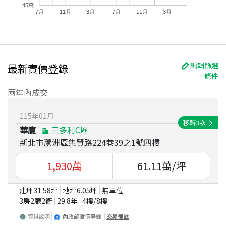
45萬
7月
11月
3月
7月
11月
3月
編輯篩選
最新實價登錄
條件
兩年內成交
115
年
01
月
移轉
3
次
華廈
三多利C區
新北市蘆洲區集賢路224巷39之1號四樓
1,930
萬
61.11
萬/坪
建坪
31.58
坪
地坪
6.05
坪
無車位
3房2廳2衛
29.8
年
4
樓/
8
樓
資料說明
內政部實價登錄
交易備註