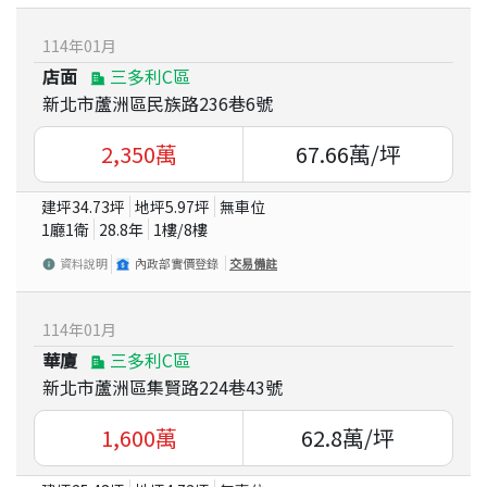
114
年
01
月
店面
三多利C區
新北市蘆洲區民族路236巷6號
2,350
萬
67.66
萬/坪
建坪
34.73
坪
地坪
5.97
坪
無車位
1廳1衛
28.8
年
1
樓/
8
樓
資料說明
內政部實價登錄
交易備註
114
年
01
月
華廈
三多利C區
新北市蘆洲區集賢路224巷43號
1,600
萬
62.8
萬/坪