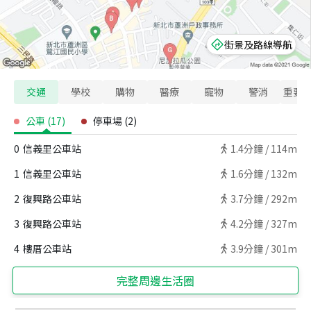
街景及路線導航
交通
學校
購物
醫療
寵物
警消
重要
公車
(
17
)
停車場
(
2
)
0
信義里公車站
1.4
分鐘 /
114m
1
信義里公車站
1.6
分鐘 /
132m
2
復興路公車站
3.7
分鐘 /
292m
3
復興路公車站
4.2
分鐘 /
327m
4
樓厝公車站
3.9
分鐘 /
301m
完整周邊生活圈