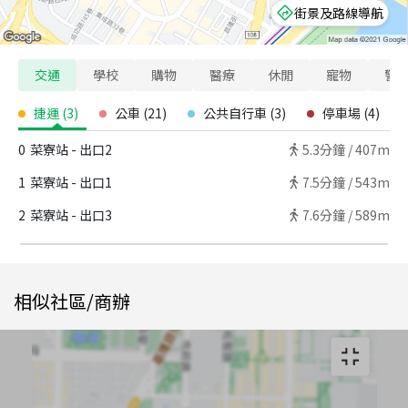
街景及路線導航
交通
學校
購物
醫療
休閒
寵物
警
捷運
(
3
)
公車
(
21
)
公共自行車
(
3
)
停車場
(
4
)
0
菜寮站 - 出口2
5.3
分鐘 /
407m
1
菜寮站 - 出口1
7.5
分鐘 /
543m
2
菜寮站 - 出口3
7.6
分鐘 /
589m
相似社區/商辦