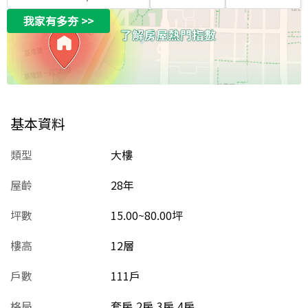
我家有多夯
>>
基本資料
類型
大樓
屋齡
28
年
坪數
15.00~80.00坪
樓高
12層
戶數
111戶
格局
套房,2房,3房,4房