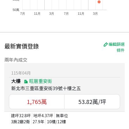
50萬
7月
11月
3月
7月
11月
3月
編輯篩選
最新實價登錄
條件
兩年內成交
115
年
04
月
大樓
旺厝重安街
新北市三重區重安街39號十樓之五
1,765
萬
53.82
萬/坪
建坪
32.8
坪
地坪
4.37
坪
無車位
3房2廳2衛
27.9
年
10
樓/
12
樓