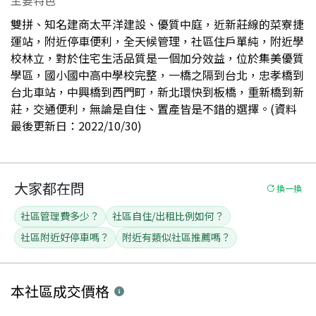
雙拼、知名建商太平洋建設、優質中庭，近新莊線的菜寮捷
運站，附近停車便利，全天候管理，社區住戶單純，附近學
校林立，對於住宅生活品質是一個加分效益，位於集美優質
學區，國小國中高中學校完整，一橋之隔到台北，忠孝橋到
台北車站，中興橋到西門町，新北環快到板橋，重新橋到新
莊，交通便利，無論是自住、置產皆是不錯的選擇。(資料
最後更新日：2022/10/30)
大家都在問
換一換
社區管理費多少？
社區自住/出租比例如何？
社區附近好停車嗎？
附近有類似社區推薦嗎？
本社區
成交價格