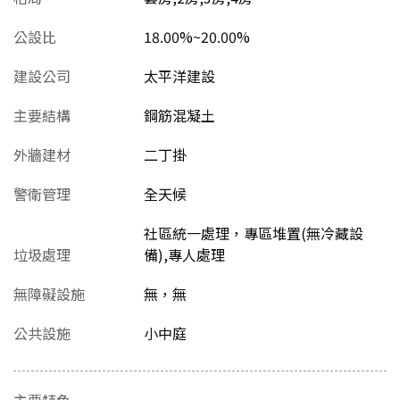
公設比
18.00%~20.00%
建設公司
太平洋建設
主要結構
鋼筋混凝土
外牆建材
二丁掛
警衛管理
全天候
社區統一處理，專區堆置(無冷藏設
垃圾處理
備),專人處理
無障礙設施
無，無
公共設施
小中庭
主要特色