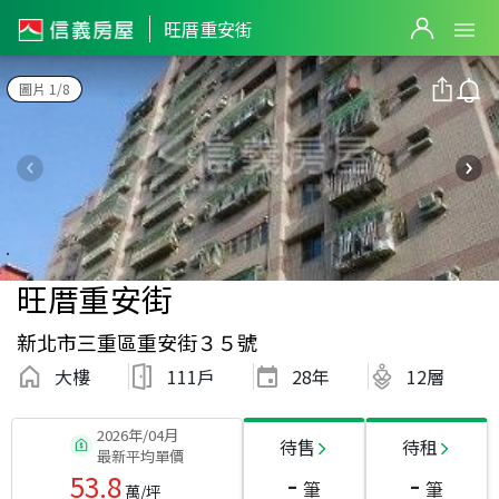
旺厝重安街
圖片 1/8
旺厝重安街
新北市三重區重安街３５號
大樓
111戶
28
年
12層
2026年/04月
待售
待租
最新平均單價
-
-
53.8
筆
筆
萬/坪