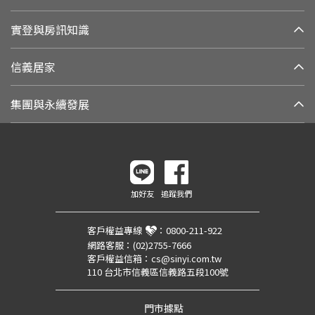
實登與房訊知識
信義居家
集團與永續發展
加好友
追蹤我們
客戶權益專線
：
0800-211-922
網路客服：
(02)2755-7666
客戶權益信箱：
cs@sinyi.com.tw
110 台北市信義區信義路五段100號
門市據點