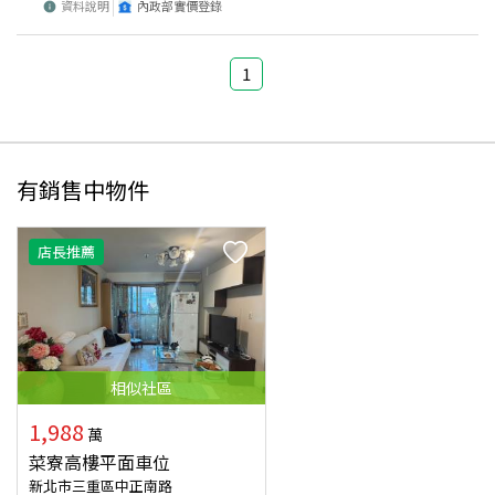
資料說明
內政部實價登錄
1
有銷售中物件
店長推薦
相似
社區
1,988
萬
菜寮高樓平面車位
新北市三重區中正南路