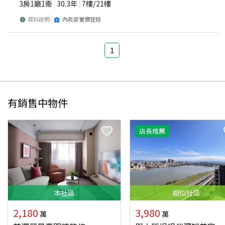
3房1廳1衛
30.3
年
7
樓/
21
樓
資料說明
內政部實價登錄
1
有銷售中物件
店長推薦
本
社區
相似
社區
2,180
3,980
萬
萬