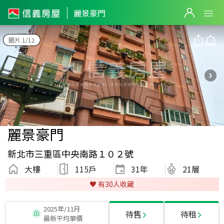
麗景豪門
圖片 1/11
麗景豪門
新北市三重區中央南路１０２號
大樓
115戶
31
年
21層
♥️ 有
30
人收藏
2025年/11月
待售
待租
最新平均單價