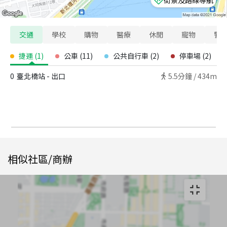
交通
學校
購物
醫療
休閒
寵物
警
捷運
(
1
)
公車
(
11
)
公共自行車
(
2
)
停車場
(
2
)
0
臺北橋站 - 出口
5.5
分鐘 /
434m
相似社區/商辦