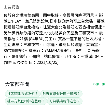
主要特色
位於台北橋精華商圈，鬧中取靜，高樓層可眺望河景。 鄰
近E7PLAY，兼具娛樂設施 搭車數分鐘內可上台北橋、鄰近
捷運新莊線台北橋站，往返大台北及新莊地區皆相當便捷。
另外步行數分鐘內可達文化北路美食天堂及三和夜市。 最
高樓層：21樓 (84年8月完工)，實為一座不錯的社區大樓。
生活娛樂：三和夜市、百事達、飛龍保齡球館、萊爾富、
85℃咖啡館。 機車行：YAMAHA機車行。 銀行：新光銀
行、彰化銀行。 醫院：祐民醫院。 派出所：三重派出所。
(資料最後更新日：2021/10/25)
大家都在問
換一換
社區管理方式為何？
附近有類似社區推薦嗎？
社區有其他物件在售嗎？
有無裝潢物件在售？