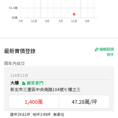
51.3萬
45萬
7月
11月
3月
7月
11月
3月
編輯篩選
最新實價登錄
條件
兩年內成交
114
年
11
月
大樓
麗景豪門
新北市三重區中央南路104號七樓之三
1,400
萬
47.28
萬/坪
建坪
29.61
坪
地坪
3.49
坪
無車位