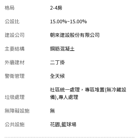
格局
2-4房
公設比
15.00%~15.00%
建設公司
朝來建設股份有限公司
主要結構
鋼筋混凝土
外牆建材
二丁掛
警衛管理
全天候
社區統一處理，專區堆置(無冷藏設
垃圾處理
備),專人處理
無障礙設施
無
公共設施
花園,籃球場