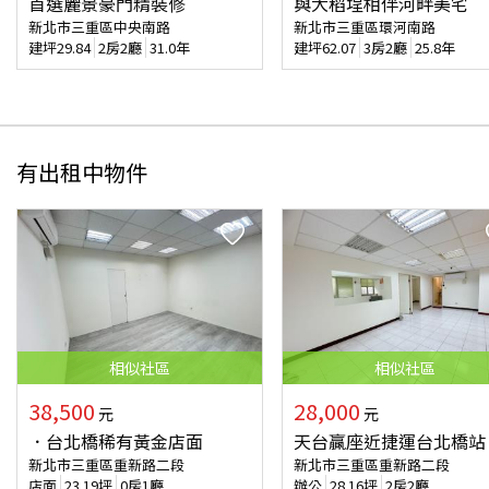
首選麗景豪門精裝修
與大稻埕相伴河畔美宅
新北市三重區中央南路
新北市三重區環河南路
建坪
29.84
2房2廳
31.0年
建坪
62.07
3房2廳
25.8年
有出租中物件
相似
社區
相似
社區
38,500
28,000
元
元
．台北橋稀有黃金店面
天台贏座近捷運台北橋站
新北市三重區重新路二段
新北市三重區重新路二段
店面
23.19
坪
0房1廳
辦公
28.16
坪
2房2廳