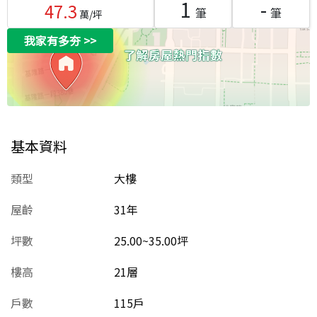
1
-
47.3
筆
筆
萬/坪
我家有多夯
>>
基本資料
類型
大樓
屋齡
31
年
坪數
25.00~35.00坪
樓高
21層
戶數
115戶