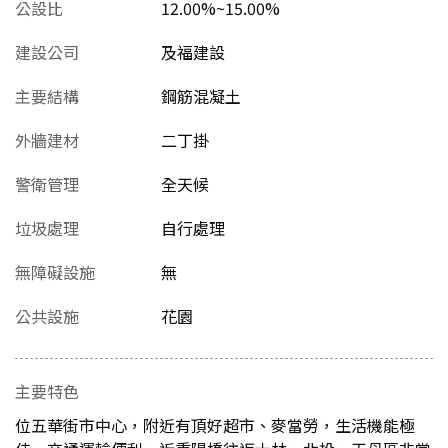
公設比
12.00%~15.00%
建設公司
及福建設
主要結構
鋼筋混凝土
外牆建材
二丁掛
警衛管理
全天候
垃圾處理
自行處理
無障礙設施
無
公共設施
花園
主要特色
位五華街市中心，附近有頂好超市、麥當勞，生活機能極