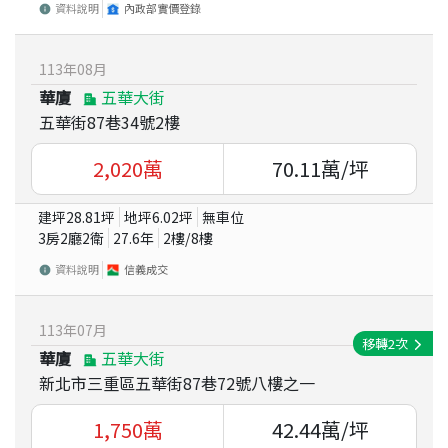
資料說明
內政部實價登錄
113
年
08
月
華廈
五華大街
五華街87巷34號2樓
2,020
萬
70.11
萬/坪
建坪
28.81
坪
地坪
6.02
坪
無車位
3房2廳2衛
27.6
年
2
樓/
8
樓
資料說明
信義成交
113
年
07
月
移轉
2
次
華廈
五華大街
新北市三重區五華街87巷72號八樓之一
1,750
萬
42.44
萬/坪