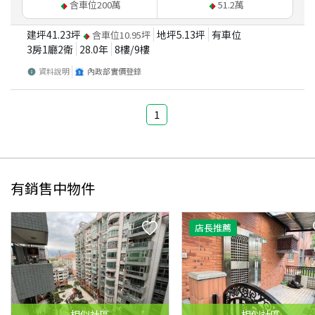
含車位
200
萬
51.2
萬
建坪
41.23
坪
地坪
5.13
坪
有車位
含車位
10.95
坪
3房1廳2衛
28.0
年
8
樓/
9
樓
資料說明
內政部實價登錄
1
有銷售中物件
店長推薦
相似
社區
相似
社區