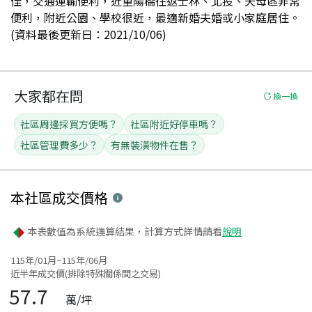
佳，交通運輸便利，近重陽橋往返士林、北投、天母區非常
便利，附近公園、學校很近，最適新婚夫婚或小家庭居住。
(資料最後更新日：2021/10/06)
大家都在問
換一換
社區周邊採買方便嗎？
社區附近好停車嗎？
社區管理費多少？
有無裝潢物件在售？
本社區
成交價格
本表數值為系統運算結果，計算方式詳情請看
說明
115年/01月~115年/06月
近半年成交價(排除特殊關係間之交易)
57.7
萬/坪