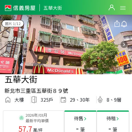
五華大街
圖片 1/12
五華大街
新北市三重區五華街８９號
大樓
325戶
29、30
年
8、9層
2026年/03月
待售
待租
最新平均單價
-
-
57.7
筆
筆
萬/坪