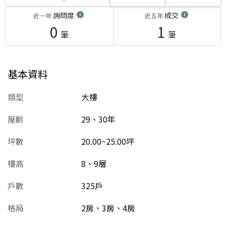
詢問度
成交
近一年
近五年
0
1
筆
筆
基本資料
類型
大樓
屋齡
29、30
年
坪數
20.00~25.00坪
樓高
8、9層
戶數
325戶
格局
2房、3房、4房