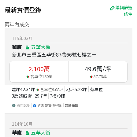
編輯篩選
最新實價登錄
條件
兩年內成交
115
年
03
月
華廈
五華大街
新北市三重區五華街87巷66號七樓之一
2,100
萬
49.6
萬/坪
含車位
180
萬
57.73
萬
建坪
42.34
坪
地坪
5.28
坪
有車位
含車位
9.08
坪
3房2廳2衛
29.7
年
7
樓/
9
樓
資料說明
內政部實價登錄
交易備註
114
年
10
月
華廈
五華大街