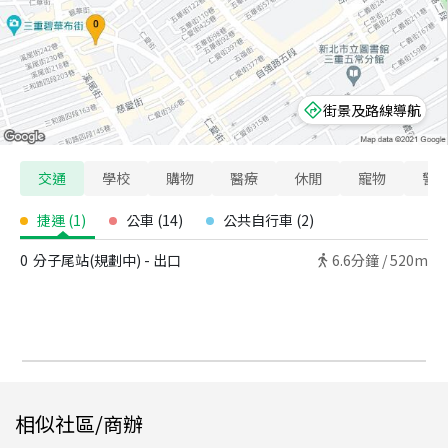
街景及路線導航
交通
學校
購物
醫療
休閒
寵物
警
捷運
(
1
)
公車
(
14
)
公共自行車
(
2
)
0
分子尾站(規劃中) - 出口
6.6
分鐘 /
520m
相似社區/商辦