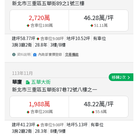
新北市三重區五華街89之1號三樓
2,720
萬
46.28
萬/坪
含車位
180
萬
51.11
萬
建坪
58.77
坪
地坪
10.52
坪
有車位
含車位
9.08
坪
3房3廳2衛
28.8
年
3
樓/
8
樓
資料說明
內政部實價登錄
交易備註
113
年
11
月
移轉
2
次
華廈
五華大街
新北市三重區五華街87巷72號八樓之一
1,988
萬
48.22
萬/坪
含車位
200
萬
55.6
萬
建坪
41.23
坪
地坪
5.13
坪
有車位
含車位
9.08
坪
3房2廳2衛
28.3
年
8
樓/
9
樓