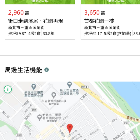
2,960
3,650
萬
萬
街口走到溪尾．花園再現
首都花園一樓
新北市三重區溪尾街
新北市三重區溪尾街
建坪
59.87
4房2廳
33.8年
建坪
62.17
5房2廳(含加蓋)
33
周邊生活機能