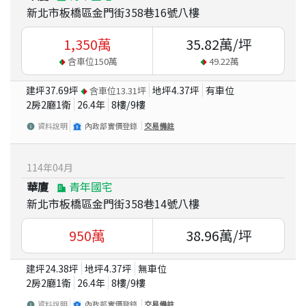
新北市板橋區金門街358巷16號八樓
1,350
萬
35.82
萬/坪
含車位
150
萬
49.22
萬
建坪
37.69
坪
地坪
4.37
坪
有車位
含車位
13.31
坪
2房2廳1衛
26.4
年
8
樓/
9
樓
資料說明
內政部實價登錄
交易備註
114
年
04
月
華廈
青年國宅
新北市板橋區金門街358巷14號八樓
950
萬
38.96
萬/坪
建坪
24.38
坪
地坪
4.37
坪
無車位
2房2廳1衛
26.4
年
8
樓/
9
樓
資料說明
內政部實價登錄
交易備註