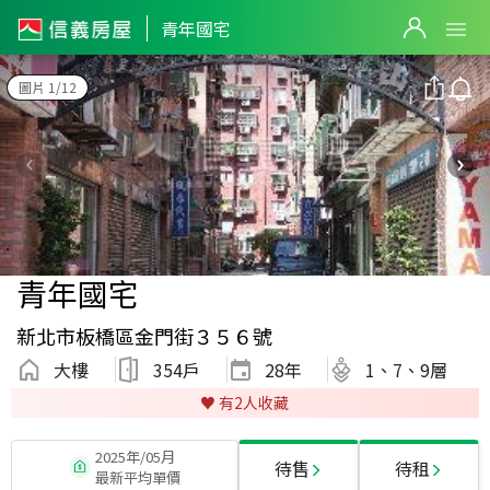
青年國宅
圖片 1/12
青年國宅
新北市板橋區金門街３５６號
大樓
354戶
28
年
1、7、9層
♥️ 有
2
人收藏
2025年/05月
待售
待租
最新平均單價