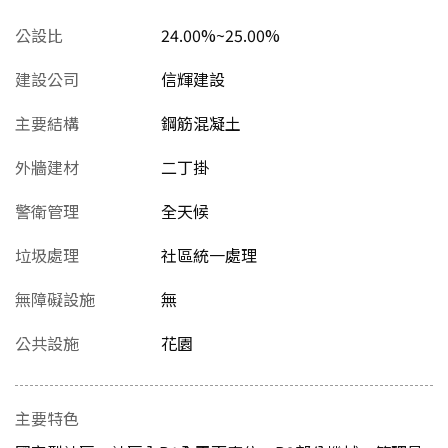
公設比
24.00%~25.00%
建設公司
信輝建設
主要結構
鋼筋混凝土
外牆建材
二丁掛
警衛管理
全天候
垃圾處理
社區統一處理
無障礙設施
無
公共設施
花園
主要特色