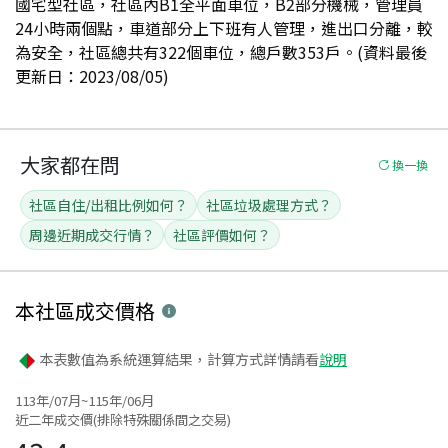
國宅型社區，社區內B1全平面車位，B2部分機械，管理員
24小時兩個點，車道部分上下班有人管理，進出口分離，較
為安全，社區總共有322個車位，總戶數353戶。(資料最後
更新日：2023/08/05)
大家都在問
換一換
社區自住/出租比例如何？
社區垃圾處理方式？
周邊近期成交行情？
社區評價如何？
本社區
成交價格
本表數值為系統運算結果，計算方式詳情請看
說明
113年/07月~115年/06月
近二年成交價(排除特殊關係間之交易)