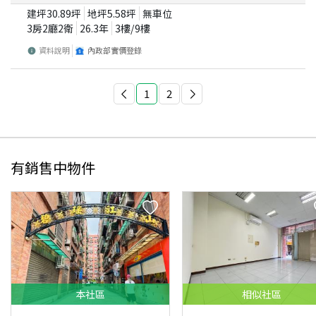
建坪
30.89
坪
地坪
5.58
坪
無車位
3房2廳2衛
26.3
年
3
樓/
9
樓
資料說明
內政部實價登錄
1
2
有銷售中物件
本
社區
相似
社區