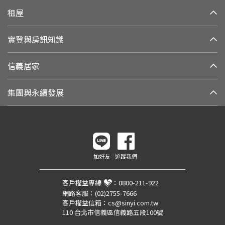
租屋
實登與房訊知識
信義居家
集團與永續發展
加好友
追蹤我們
客戶權益專線
：
0800-211-922
網路客服：
(02)2755-7666
客戶權益信箱：
cs@sinyi.com.tw
110 台北市信義區信義路五段100號