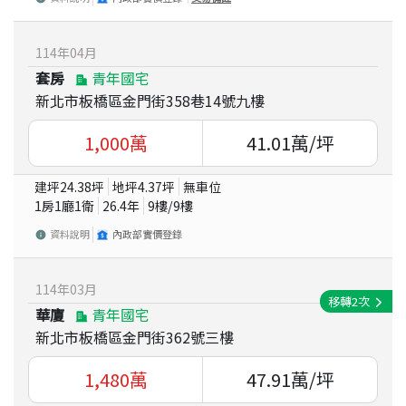
114
年
04
月
套房
青年國宅
新北市板橋區金門街358巷14號九樓
1,000
萬
41.01
萬/坪
建坪
24.38
坪
地坪
4.37
坪
無車位
1房1廳1衛
26.4
年
9
樓/
9
樓
資料說明
內政部實價登錄
114
年
03
月
移轉
2
次
華廈
青年國宅
新北市板橋區金門街362號三樓
1,480
萬
47.91
萬/坪