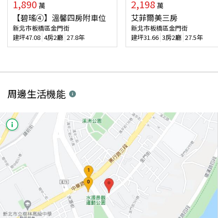
1,890
2,198
萬
萬
【碧瑤④】溫馨四房附車位
艾菲爾美三房
新北市板橋區金門街
新北市板橋區金門街
建坪
47.08
4房2廳
27.8年
建坪
31.66
3房2廳
27.5年
周邊生活機能