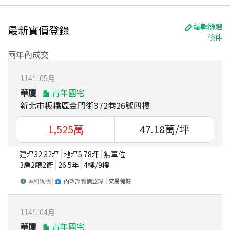
編輯篩選
最新實價登錄
條件
兩年內成交
114
年
05
月
華廈
青年國宅
新北市板橋區金門街372巷26號四樓
1,525
萬
47.18
萬/坪
建坪
32.32
坪
地坪
5.78
坪
無車位
3房2廳2衛
26.5
年
4
樓/
9
樓
資料說明
內政部實價登錄
交易備註
114
年
04
月
華廈
青年國宅