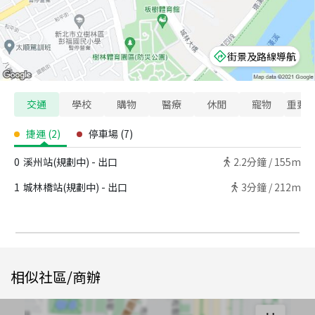
街景及路線導航
交通
學校
購物
醫療
休閒
寵物
重要
捷運
(
2
)
停車場
(
7
)
0
溪州站(規劃中) - 出口
2.2
分鐘 /
155m
1
城林橋站(規劃中) - 出口
3
分鐘 /
212m
相似社區/商辦