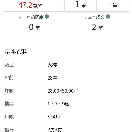
1
-
47.2
筆
筆
萬/坪
詢問度
成交
近一年
近五年
0
2
筆
筆
基本資料
類型
大樓
屋齡
28
年
坪數
28.00~50.00坪
樓高
1、7、9層
戶數
354戶
格局
2房3房