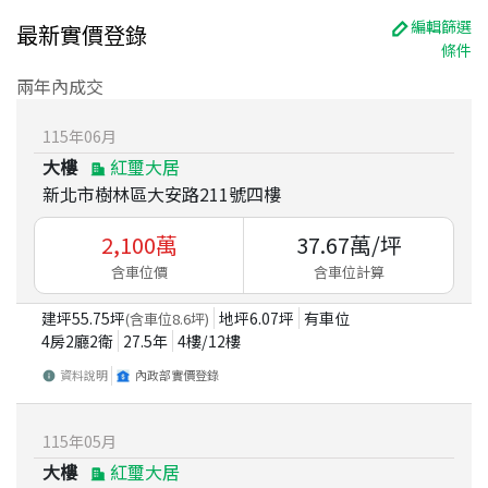
編輯篩選
最新實價登錄
條件
兩年內成交
115
年
06
月
大樓
紅璽大居
新北市樹林區大安路211號四樓
2,100
萬
37.67
萬/坪
含車位價
含車位計算
建坪
55.75
坪
地坪
6.07
坪
有車位
(含車位
8.6
坪)
4房2廳2衛
27.5
年
4
樓/
12
樓
資料說明
內政部實價登錄
115
年
05
月
大樓
紅璽大居