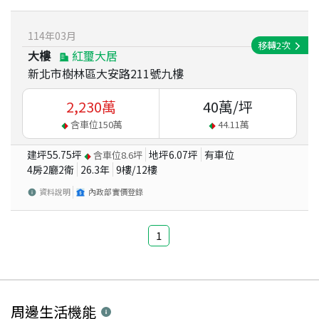
114
年
03
月
移轉
2
次
大樓
紅璽大居
新北市樹林區大安路211號九樓
2,230
萬
40
萬/坪
含車位
150
萬
44.11
萬
建坪
55.75
坪
地坪
6.07
坪
有車位
含車位
8.6
坪
4房2廳2衛
26.3
年
9
樓/
12
樓
資料說明
內政部實價登錄
1
周邊生活機能