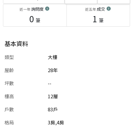
詢問度
成交
近一年
近五年
0
1
筆
筆
基本資料
類型
大樓
屋齡
28
年
坪數
--
樓高
12層
戶數
83戶
格局
3房,4房