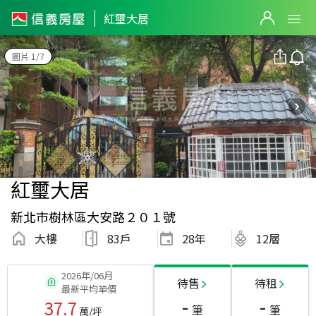
紅璽大居
圖片 1/7
紅璽大居
新北市樹林區大安路２０１號
大樓
83戶
28
年
12層
2026年/06月
待售
待租
最新平均單價
-
-
37.7
筆
筆
萬/坪