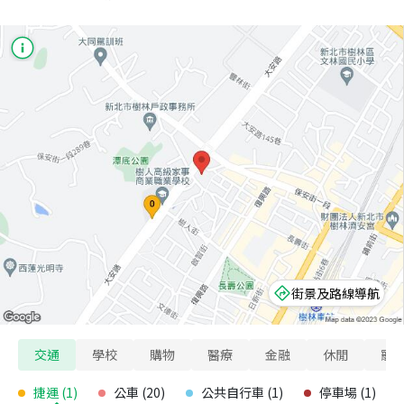
街景及路線導航
交通
學校
購物
醫療
金融
休閒
寵
捷運
(
1
)
公車
(
20
)
公共自行車
(
1
)
停車場
(
1
)