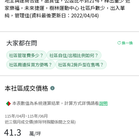
地主與建商合建，品質佳，公設比不到21%，釋出量少 近
家樂福，未來捷運，樹林運動中心 社區戶數少，出入單
純，管理佳(資料最後更新日：2022/04/04)
大家都在問
換一換
社區管理費多少？
社區自住/出租比例如何？
社區周邊採買方便嗎？
社區有2房戶型在售嗎？
本社區
成交價格
本表數值為系統運算結果，計算方式詳情請看
說明
115年/04月~115年/06月
近三個月成交價(排除特殊關係間之交易)
41.3
萬/坪