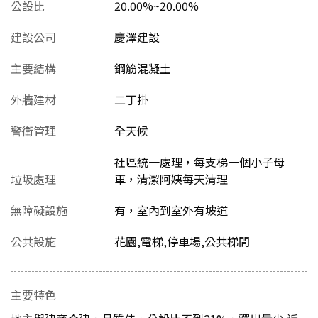
公設比
20.00%~20.00%
建設公司
慶澤建設
主要結構
鋼筋混凝土
外牆建材
二丁掛
警衛管理
全天候
社區統一處理，每支梯一個小子母
垃圾處理
車，清潔阿姨每天清理
無障礙設施
有，室內到室外有坡道
公共設施
花園,電梯,停車場,公共梯間
主要特色