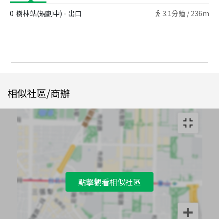
0
樹林站(規劃中) - 出口
3.1
分鐘 /
236m
相似社區/商辦
點擊觀看相似社區