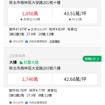
新北市樹林區大安路201號十樓
1,850
萬
43.51
萬/坪
含車位
150
萬
43.51
萬
建坪
47.67
坪
地坪
4.82
坪
有車位
含車位
8.6
坪
3房2廳2衛
27.4
年
10
樓/
12
樓
資料說明
內政部實價登錄
交易備註
115
年
04
月
移轉
2
次
大樓
紅璽大居
新北市樹林區大安路203號八樓
1,740
萬
42.68
萬/坪
建坪
40.76
坪
地坪
4.77
坪
無車位
3房2廳2衛
27.3
年
8
樓/
12
樓
資料說明
內政部實價登錄