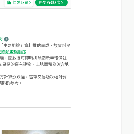
仁愛巨星
歷史移轉
3
次
明
之「主要用途」資料推估而成，故資料呈
登錄類型與順序
功能，開啟後可即時排除顯示申報備註
易標的僅有建物、土地面積為0(含地
合方計算漲跌幅，當筆交易漲跌幅計算
請斟酌參考。