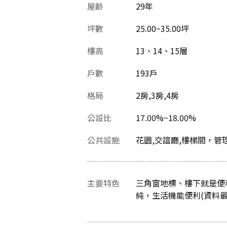
屋齡
29
年
坪數
25.00~35.00坪
樓高
13、14、15層
戶數
193戶
格局
2房,3房,4房
公設比
17.00%~18.00%
公共設施
花園,交誼廳,樓梯間，管
主要特色
三角窗地標、樓下就是便
純，生活機能便利(資料最後更