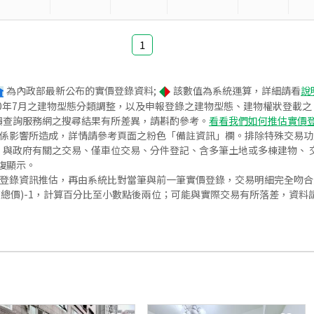
1
為內政部最新公布的實價登錄資料;
該數值為系統運算，詳細請看
說
020年7月之建物型態分類調整，以及申報登錄之建物型態、建物權狀登載
價查詢服務網之搜尋結果有所差異，請斟酌參考。
看看我們如何推估實價
關係影響所造成，詳情請參考頁面之粉色「備註資訊」欄。排除特殊交易
與政府有關之交易、僅車位交易、分件登記、含多筆土地或多棟建物、 交
復顯示。
價登錄資訊推估，再由系統比對當筆與前一筆實價登錄，交易明細完全吻
交總價)-1，計算百分比至小數點後兩位；可能與實際交易有所落差，資料