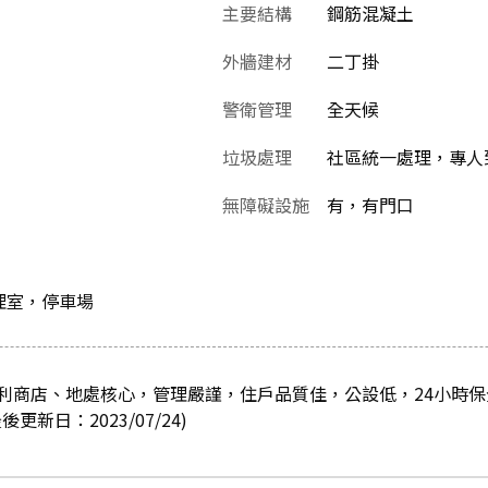
主要結構
鋼筋混凝土
外牆建材
二丁掛
警衛管理
全天候
垃圾處理
社區統一處理，專人
無障礙設施
有，有門口
理室，停車場
利商店、地處核心，管理嚴謹，住戶品質佳，公設低，24小時
新日：2023/07/24)