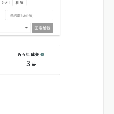
出租
租屋
回電給我
近五年
成交
3
筆