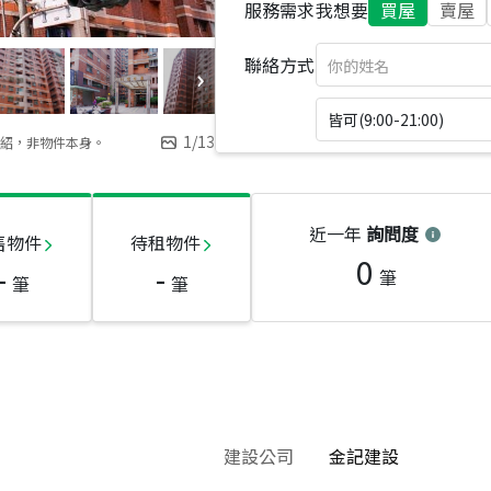
服務需求
我想要
買屋
賣屋
聯絡方式
皆可(9:00-21:00)
1
/
13
紹，非物件本身。
近一年
詢問度
售物件
待租物件
0
-
-
筆
筆
筆
建設公司
金記建設