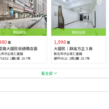
相似
社區
相似
社區
980
1,998
萬
萬
愛路大國民低總價店面
大國民｜靜謐方正３房
北市汐止區仁愛路
新北市汐止區仁愛路
坪
18.52
1廳1衛
25.7年
建坪
39.21
3房2廳
25.7年
看全部