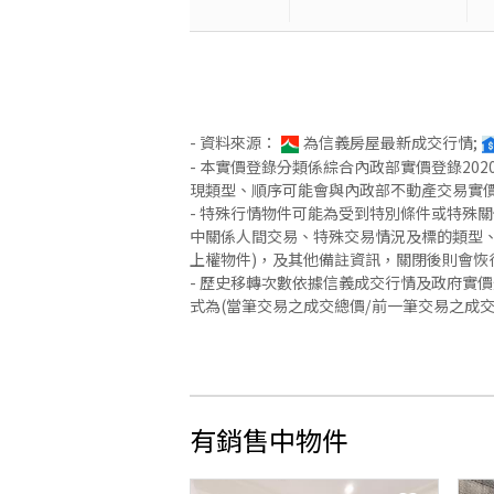
- 資料來源：
為信義房屋最新成交行情;
- 本實價登錄分類係綜合內政部實價登錄2
現類型、順序可能會與內政部不動產交易實
- 特殊行情物件可能為受到特別條件或特殊
中關係人間交易、特殊交易情況及標的類型、
上權物件)，及其他備註資訊，關閉後則會恢
- 歷史移轉次數依據信義成交行情及政府實
式為(當筆交易之成交總價/前一筆交易之成
有銷售中物件