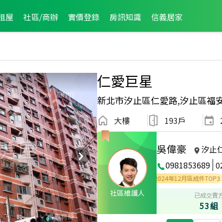
租屋
社區/商辦
實價登錄
房訊知識
信義居家
仁愛巨星
新北市汐止區仁愛路,汐止區福
大樓
193戶
吳偉豪
汐止
0981853689
0
25年9月區成件TOP3
2025年8月區成件TOP1
2024年12月區成件TOP3
社區維護人
已成交賣
53組