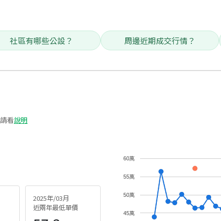
社區有哪些公設？
周邊近期成交行情？
請看
說明
60萬
55萬
50萬
2025年/03月
近兩年最低單價
45萬