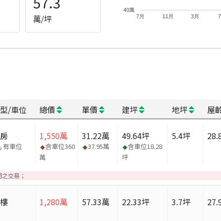
57.3
40萬
萬/坪
7月
11月
3月
型/車位
總價
單價
建坪
地坪
屋
套房
1,550
萬
31.22
萬
49.64
坪
5.4
坪
28.
有車位
含車位
360
37.95
萬
含車位
18.28
萬
坪
間之交易；
大樓
1,280
萬
57.33
萬
22.33
坪
3.7
坪
27.