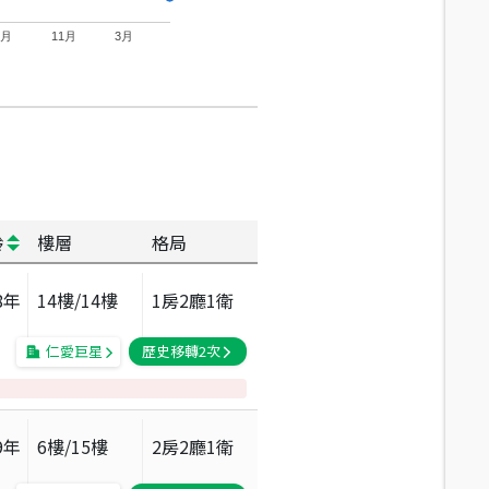
7月
11月
3月
齡
樓層
格局
8
年
14
樓/
14
樓
1房2廳1衛
仁愛巨星
歷史移轉
2
次
9
年
6
樓/
15
樓
2房2廳1衛