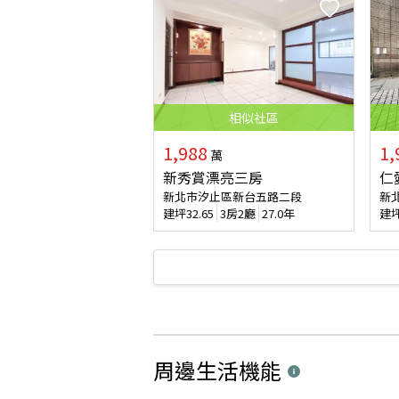
相似
社區
1,988
1,
萬
新秀賞漂亮三房
仁
新北市汐止區新台五路二段
新
建坪
32.65
3房2廳
27.0年
建
周邊生活機能