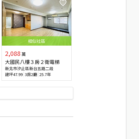
相似
社區
2,088
萬
大國民八樓３房２衛電梯
新北市汐止區新台五路二段
建坪
47.99
3房2廳
25.7年