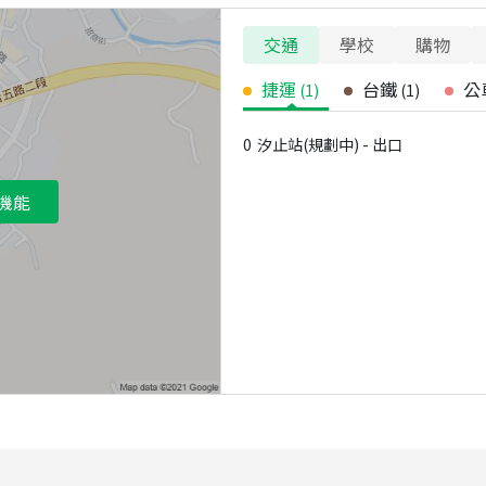
交通
學校
購物
捷運
台鐵
公
(
1
)
(
1
)
0
汐止站(規劃中) - 出口
機能