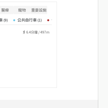
醫療
寵物
重要設施
車
公共自行車
停車場
(
9
)
(
1
)
(
1
)
6.4
分鐘 /
497m