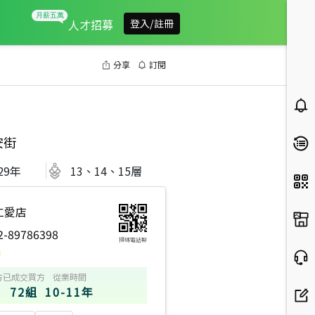
人才招募
登入/註冊
分享
訂閱
安街
29
年
13、14、15層
仁愛店
2-89786398
掃碼電話聊
方
已成交買方
從業時間
72組
10-11年