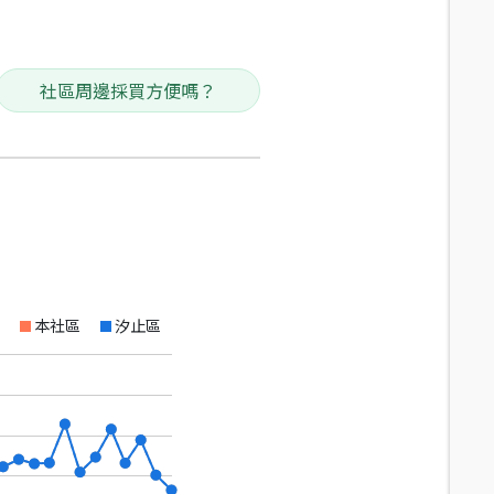
社區周邊採買方便嗎？
本社區
汐止區