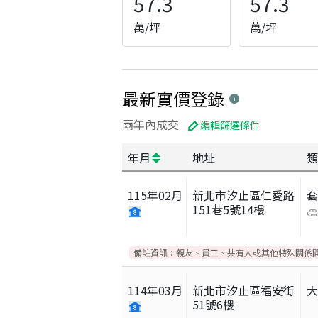
57.3
57.3
萬/坪
萬/坪
最新實價登錄
兩年內成交
編輯篩選條件
年月
地址
類
115
年
02
月
新北市汐止區仁愛路
151巷5號14樓
備註資訊：
親友、員工、共有人或其他特殊關係
114
年
03
月
新北市汐止區福安街
51號6樓