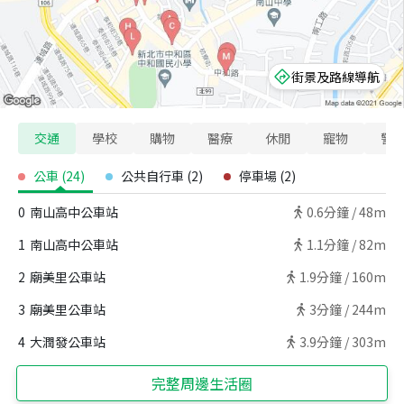
街景及路線導航
交通
學校
購物
醫療
休閒
寵物
警
公車
(
24
)
公共自行車
(
2
)
停車場
(
2
)
0
南山高中公車站
0.6
分鐘 /
48m
1
南山高中公車站
1.1
分鐘 /
82m
2
廟美里公車站
1.9
分鐘 /
160m
3
廟美里公車站
3
分鐘 /
244m
4
大潤發公車站
3.9
分鐘 /
303m
完整周邊生活圈