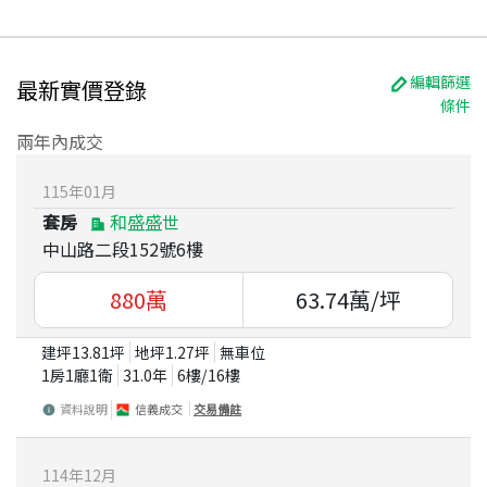
編輯篩選
最新實價登錄
條件
兩年內成交
115
年
01
月
套房
和盛盛世
中山路二段152號6樓
880
萬
63.74
萬/坪
建坪
13.81
坪
地坪
1.27
坪
無車位
1房1廳1衛
31.0
年
6
樓/
16
樓
資料說明
信義成交
交易備註
114
年
12
月