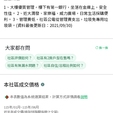
1、大樓優質管理，樓下有第一銀行，坐落在金庫上，安全
性佳。 2、近大潤發、家樂福、威力廣場，日常生活採購便
利。 3、管理費低，社區公電從管理費支出，垃圾免專用垃
圾袋。(資料最後更新日：2021/09/30)
大家都在問
換一換
社區評價如何？
社區有2房戶型在售嗎？
社區有無漏水問題？
社區自住/出租比例如何？
本社區
成交價格
本表數值為系統運算結果，計算方式詳情請看
說明
115年/01月~115年/06月
近半年成交價(排除特殊關係間之交易)