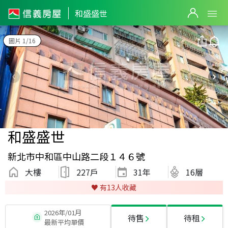
和盛盛世
圖片 1/16
和盛盛世
新北市中和區中山路二段１４６號
大樓
227戶
31
年
16層
♥️ 有
13
人收藏
2026年/01月
待售
待租
最新平均單價