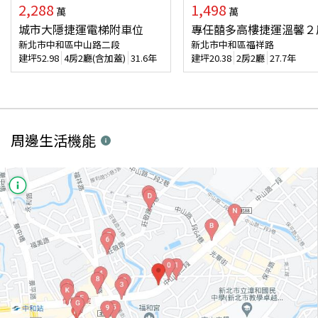
2,288
1,498
萬
萬
城市大隱捷運電梯附車位
專任囍多高樓捷運溫馨２
新北市中和區中山路二段
新北市中和區福祥路
建坪
52.98
4房2廳(含加蓋)
31.6年
建坪
20.38
2房2廳
27.7年
周邊生活機能