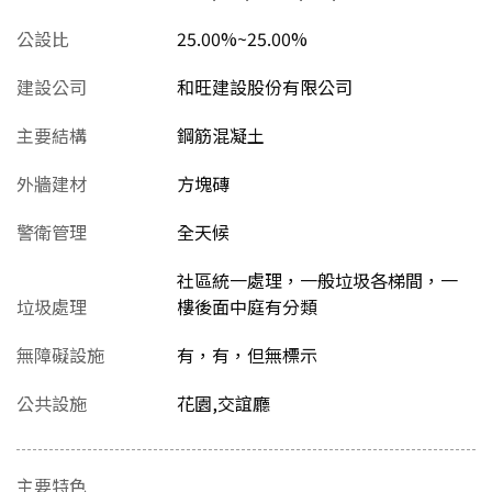
公設比
25.00%~25.00%
建設公司
和旺建設股份有限公司
主要結構
鋼筋混凝土
外牆建材
方塊磚
警衛管理
全天候
社區統一處理，一般垃圾各梯間，一
垃圾處理
樓後面中庭有分類
無障礙設施
有，有，但無標示
公共設施
花園,交誼廳
主要特色