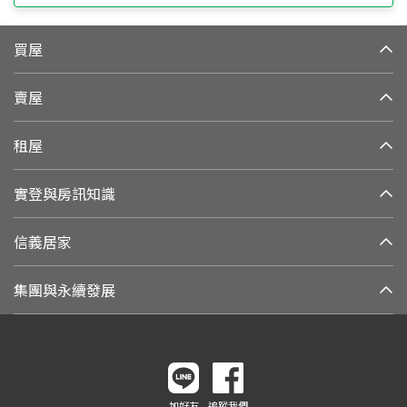
買屋
賣屋
租屋
實登與房訊知識
信義居家
集團與永續發展
加好友
追蹤我們