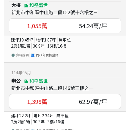
大樓
和盛盛世
新北市中和區中山路二段152號十六樓之三
1,055
萬
54.24
萬/坪
建坪
19.45
坪
地坪
1.87
坪
無車位
2房1廳1衛
30.9
年
16
樓/
16
樓
資料說明
內政部實價登錄
114
年
05
月
辦公
和盛盛世
新北市中和區中山路二段146號三樓之一
1,398
萬
62.97
萬/坪
建坪
22.2
坪
地坪
2.34
坪
無車位
2房2廳1衛
30.3
年
3
樓/
16
樓