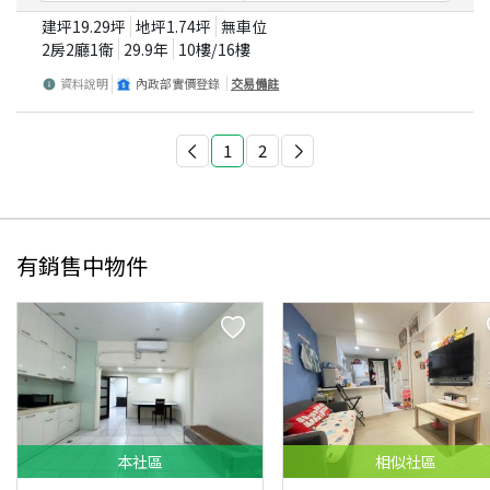
建坪
19.29
坪
地坪
1.74
坪
無車位
2房2廳1衛
29.9
年
10
樓/
16
樓
資料說明
內政部實價登錄
交易備註
1
2
有銷售中物件
本
社區
相似
社區