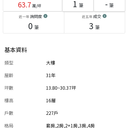
1
-
63.7
筆
筆
萬/坪
詢問度
成交
近一年
近五年
0
3
筆
筆
基本資料
類型
大樓
屋齡
31
年
坪數
13.80~30.37坪
樓高
16層
戶數
227戶
格局
套房,2房,2+1房,3房,4房