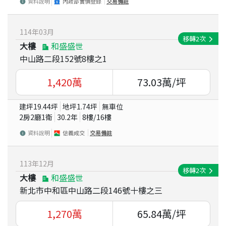
資料說明
內政部實價登錄
交易備註
114
年
03
月
移轉
2
次
大樓
和盛盛世
中山路二段152號8樓之1
1,420
萬
73.03
萬/坪
建坪
19.44
坪
地坪
1.74
坪
無車位
2房2廳1衛
30.2
年
8
樓/
16
樓
資料說明
信義成交
交易備註
113
年
12
月
移轉
2
次
大樓
和盛盛世
新北市中和區中山路二段146號十樓之三
1,270
萬
65.84
萬/坪