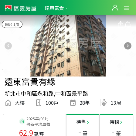
遠東富貴有緣
圖片 1/8
遠東富貴有緣
新北市中和區永和路,中和區景平路
大樓
100戶
28
年
13層
2025年/03月
待售
待租
最新平均單價
-
-
62.9
筆
筆
萬/坪