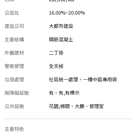
公設比
16.00%~20.00%
建設公司
大都市建設
主要結構
鋼筋混凝土
外牆建材
二丁掛
警衛管理
全天候
垃圾處理
社區統一處理，一樓中庭專用袋
無障礙設施
有，有,有標示
公共設施
花園,梯間、大廳、管理室
主要特色