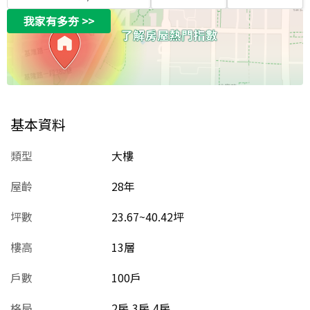
我家有多夯
>>
基本資料
類型
大樓
屋齡
28
年
坪數
23.67~40.42坪
樓高
13層
戶數
100戶
格局
2房,3房,4房