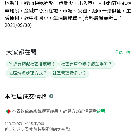
地點佳，近64快速道路，戶數少，出入單純。中和區中心精
華地段，金融中心所在地，市場、公園、超市一應俱全，生
活便利。近中和國小，生活機能佳。(資料最後更新日：
2021/09/30)
大家都在問
換一換
附近有類似社區推薦嗎？
社區有車位嗎？類型為何？
社區垃圾處理方式？
社區管理費多少？
本社區
成交價格
本表數值為系統運算結果，計算方式詳情請看
說明
113年/07月~115年/06月
近二年成交價(排除特殊關係間之交易)