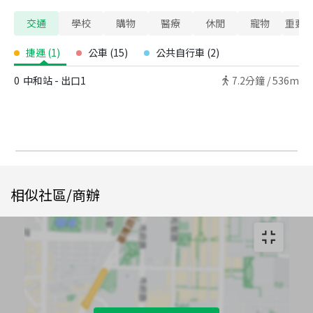
交通
學校
購物
醫療
休閒
寵物
重要
捷運
(
1
)
公車
(
15
)
公共自行車
(
2
)
0
中和站 - 出口1
7.2
分鐘 /
536m
相似社區/商辦