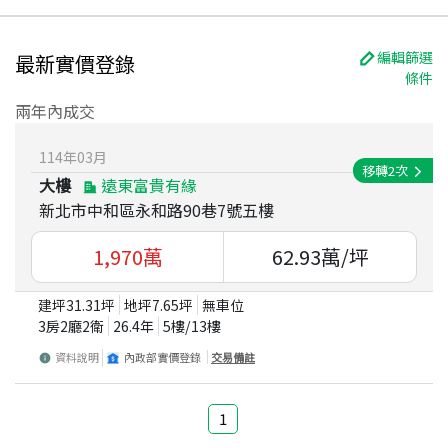
編輯篩選
最新實價登錄
條件
兩年內成交
114
年
03
月
移轉
2
次
大樓
遠東富貴有緣
新北市中和區永和路90巷7號五樓
1,970
萬
62.93
萬/坪
建坪
31.31
坪
地坪
7.65
坪
無車位
3房2廳2衛
26.4
年
5
樓/
13
樓
資料說明
內政部實價登錄
交易備註
1