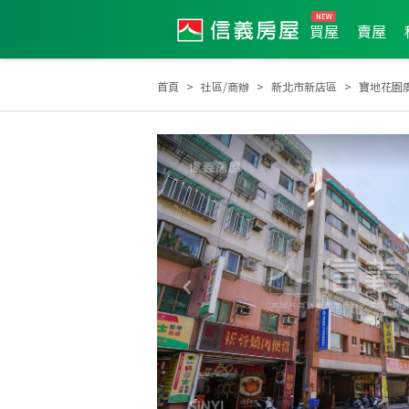
買屋
賣屋
首頁
社區/商辦
新北市新店區
寶地花園