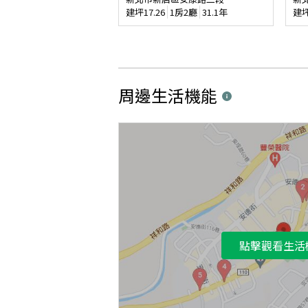
建坪
17.26
1房2廳
31.1年
建
周邊生活機能
點擊觀看生活