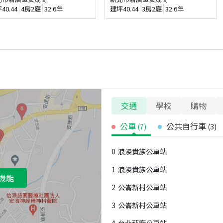
坪
40.44
4房2廳
32.6年
建坪
40.44
3房2廳
32.6年
交通
學校
購物
公車
公共自行車
(
7
)
(
3
)
0
浪漫貴族公車站
1
浪漫貴族公車站
機能
2
公崙新村公車站
3
公崙新村公車站