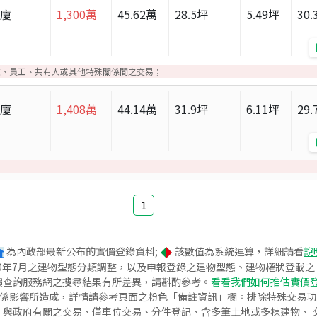
華廈
1,300
萬
45.62
萬
28.5
坪
5.49
坪
30.
友、員工、共有人或其他特殊關係間之交易；
華廈
1,408
萬
44.14
萬
31.9
坪
6.11
坪
29.
1
為內政部最新公布的實價登錄資料;
該數值為系統運算，詳細請看
說
020年7月之建物型態分類調整，以及申報登錄之建物型態、建物權狀登載
價查詢服務網之搜尋結果有所差異，請斟酌參考。
看看我們如何推估實價
關係影響所造成，詳情請參考頁面之粉色「備註資訊」欄。排除特殊交易
與政府有關之交易、僅車位交易、分件登記、含多筆土地或多棟建物、 交