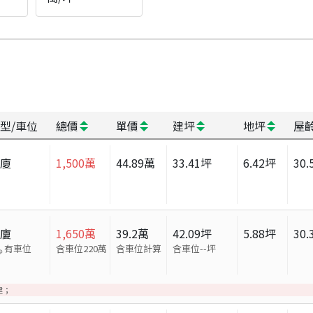
型/車位
總價
單價
建坪
地坪
屋
華廈
1,500
萬
44.89
萬
33.41
坪
6.42
坪
30.
華廈
1,650
萬
39.2
萬
42.09
坪
5.88
坪
30.
有車位
含車位220萬
含車位計算
含車位
--
坪
建；