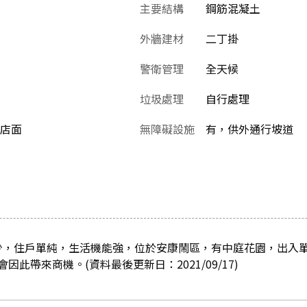
主要結構
鋼筋混凝土
外牆建材
二丁掛
警衛管理
全天候
垃圾處理
自行處理
,店面
無障礙設施
有，供外通行坡道
少，住戶單純，生活機能強，位於安康鬧區，有中庭花園，出入單
此帶來商機。(資料最後更新日：2021/09/17)