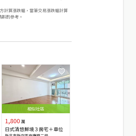
合方計算漲跌幅，當筆交易漲跌幅計算
請斟酌參考。
相似
社區
1,800
萬
日式清悠鮮境３房宅＋車位
新北市新店區安康路二段