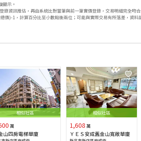
復顯示。
價登錄資訊推估，再由系統比對當筆與前一筆實價登錄，交易明細完全吻
交總價)-1，計算百分比至小數點後兩位；可能與實際交易有所落差，資料
相似
社區
相似
社區
600
1,608
萬
萬
金山四房電梯華廈
ＹＥＳ安成舊金山寬敞華廈
北市新店區安成街
新北市新店區安成街