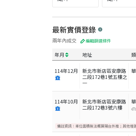
最新實價登錄
兩年內成交
編輯篩選條件
年月
地址
類
114
年
12
月
新北市新店區安康路
二段172巷1號五樓之
一
114
年
10
月
新北市新店區安康路
二段172巷3號六樓
備註資訊：
車位面積無法概算陽台外推；其他增