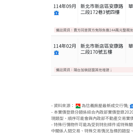
114
年
09
月
新北市新店區安康路
二段172巷3號四樓
備註資訊：
賣方同意買方免除負擔244萬元整親
114
年
02
月
新北市新店區安康路
二段170號五樓
備註資訊：
陽台加裝鋁窗其他增建；
- 資料來源：
為信義房屋最新成交行情;
- 本實價登錄分類係綜合內政部實價登錄2
現類型、順序可能會與內政部不動產交易實
- 特殊行情物件可能為受到特別條件或特殊
中關係人間交易、特殊交易情況及標的類型、