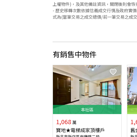
上權物件)，及其他備註資訊，關閉後則會恢
- 歷史移轉次數依據信義成交行情及政府實
式為(當筆交易之成交總價/前一筆交易之成
有銷售中物件
本
社區
1,068
1,
萬
寶地★電梯成家頂樓戶
舊
新北市新店區安康路二段
新