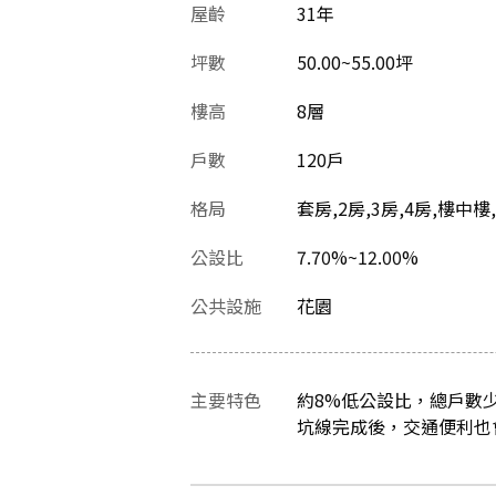
屋齡
31
年
坪數
50.00~55.00坪
樓高
8層
戶數
120戶
格局
套房,2房,3房,4房,樓中樓
公設比
7.70%~12.00%
公共設施
花園
主要特色
約8%低公設比，總戶數
坑線完成後，交通便利也會因