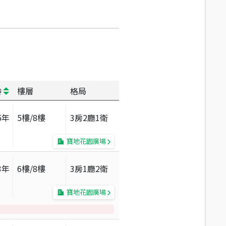
齡
樓層
格局
5
年
5
樓/
8
樓
3房2廳1衛
寶地花園廣場
3
年
6
樓/
8
樓
3房1廳2衛
寶地花園廣場