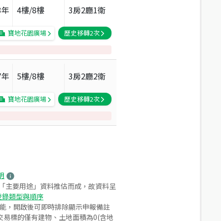
3
年
4
樓/
8
樓
3房2廳1衛
寶地花園廣場
歷史移轉
2
次
7
年
5
樓/
8
樓
3房2廳2衛
寶地花園廣場
歷史移轉
2
次
明
之「主要用途」資料推估而成，故資料呈
登錄類型與順序
功能，開啟後可即時排除顯示申報備註
易標的僅有建物、土地面積為0(含地