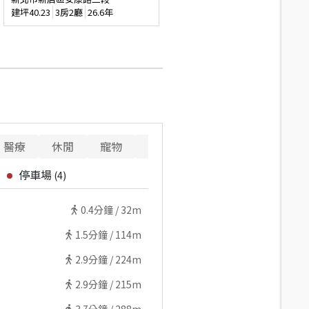
建坪
40.23
3房2廳
26.6年
醫療
休閒
寵物
警消
重要設施
停車場
(
4
)
0.4
分鐘 /
32m
1.5
分鐘 /
114m
2.9
分鐘 /
224m
2.9
分鐘 /
215m