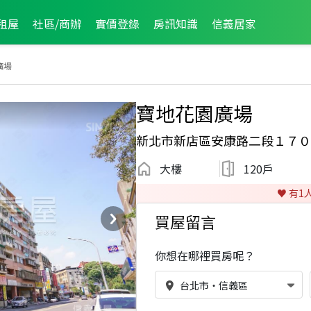
租屋
社區/商辦
實價登錄
房訊知識
信義居家
廣場
寶地花園廣場
新北市新店區安康路二段１７０
大樓
120戶
♥️ 有
1
買屋留言
你想在哪裡買房呢？
台北市
・
信義區