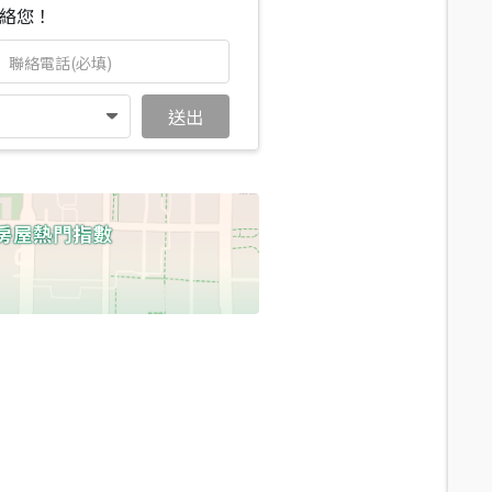
絡您！
送出