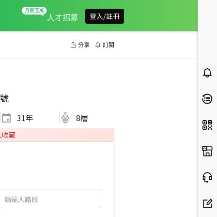
人才招募
登入/註冊
分享
訂閱
號
31
年
8層
人收藏