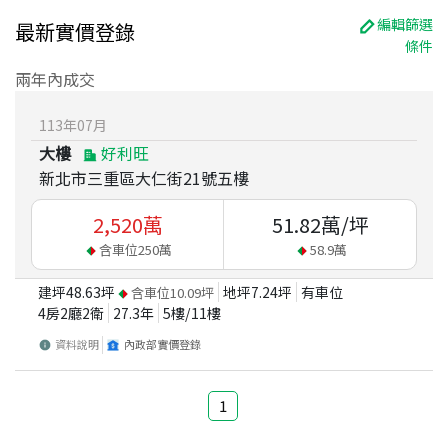
編輯篩選
最新實價登錄
條件
兩年內成交
113
年
07
月
大樓
好利旺
新北市三重區大仁街21號五樓
2,520
萬
51.82
萬/坪
含車位
250
萬
58.9
萬
建坪
48.63
坪
地坪
7.24
坪
有車位
含車位
10.09
坪
4房2廳2衛
27.3
年
5
樓/
11
樓
資料說明
內政部實價登錄
1