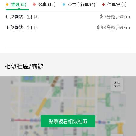
捷運
(
2
)
公車
(
17
)
公共自行車
(
4
)
停車場
(
1
)
0
菜寮站 - 出口3
7
分鐘 /
509m
1
菜寮站 - 出口1
9.4
分鐘 /
693m
相似社區/商辦
點擊觀看相似社區