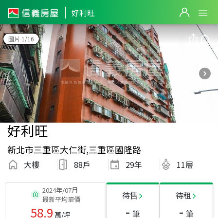
好利旺
圖片 1/16
好利旺
新北市三重區大仁街,三重區國隆路
大樓
88戶
29
年
11層
2024年/07月
待售
待租
最新平均單價
-
-
58.9
筆
筆
萬/坪