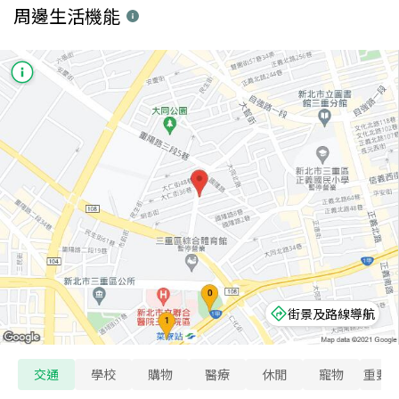
周邊生活機能
街景及路線導航
交通
學校
購物
醫療
休閒
寵物
重要