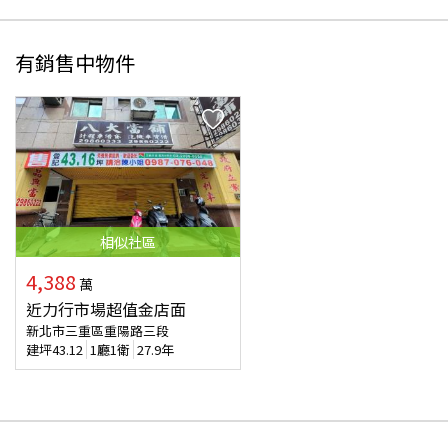
有銷售中物件
相似
社區
4,388
萬
近力行市場超值金店面
新北市三重區重陽路三段
建坪
43.12
1廳1衛
27.9年