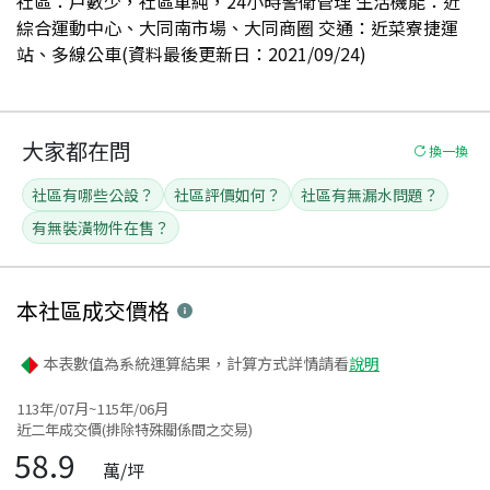
社區：戶數少，社區單純，24小時警衛管理 生活機能：近
綜合運動中心、大同南市場、大同商圈 交通：近菜寮捷運
站、多線公車(資料最後更新日：2021/09/24)
大家都在問
換一換
社區有哪些公設？
社區評價如何？
社區有無漏水問題？
有無裝潢物件在售？
本社區
成交價格
本表數值為系統運算結果，計算方式詳情請看
說明
113年/07月~115年/06月
近二年成交價(排除特殊關係間之交易)
58.9
萬/坪