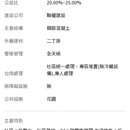
公設比
20.00%~25.00%
建設公司
聯耀建設
主要結構
鋼筋混凝土
外牆建材
二丁掛
警衛管理
全天候
社區統一處理，專區堆置(無冷藏設
垃圾處理
備),專人處理
無障礙設施
無
公共設施
花園
主要特色