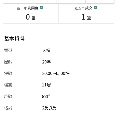
詢問度
成交
近一年
近五年
0
1
筆
筆
基本資料
類型
大樓
屋齡
29
年
坪數
20.00~45.00坪
樓高
11層
戶數
88戶
格局
2房,3房