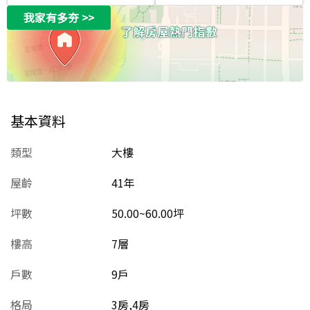
我家有多夯
>>
基本資料
類型
大樓
屋齡
41
年
坪數
50.00~60.00坪
樓高
7層
戶數
9戶
格局
3房,4房