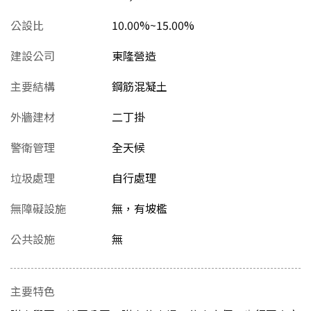
公設比
10.00%~15.00%
建設公司
東隆營造
主要結構
鋼筋混凝土
外牆建材
二丁掛
警衛管理
全天候
垃圾處理
自行處理
無障礙設施
無，有坡檻
公共設施
無
主要特色