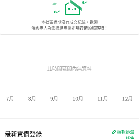
本社區
近期沒有成交紀錄，歡迎
洽詢專人為您提供專業市場行情的服務吧！
此時間區間內無資料
7
月
8
月
9
月
10
月
11
月
12
月
編輯篩選
最新實價登錄
條件