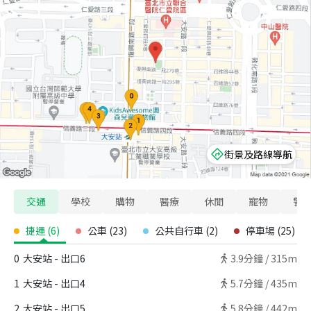
街景及路線導航
交通
學校
購物
醫療
休閒
寵物
警
捷運
(
6
)
公車
(
23
)
公共自行車
(
2
)
停車場
(
25
)
0
大安站 - 出口6
3.9
分鐘 /
315m
1
大安站 - 出口4
5.7
分鐘 /
435m
2
大安站 - 出口5
5.8
分鐘 /
442m