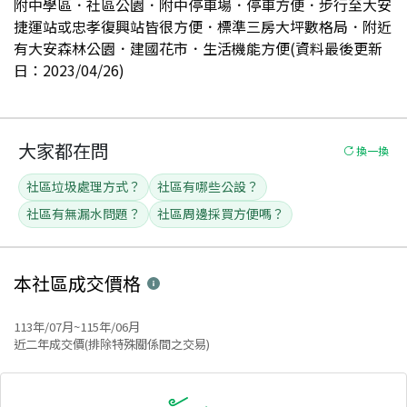
附中學區．社區公園．附中停車場．停車方便．步行至大安
捷運站或忠孝復興站皆很方便．標準三房大坪數格局．附近
有大安森林公園．建國花市．生活機能方便(資料最後更新
日：2023/04/26)
大家都在問
換一換
社區垃圾處理方式？
社區有哪些公設？
社區有無漏水問題？
社區周邊採買方便嗎？
本社區
成交價格
113年/07月~115年/06月
近二年成交價(排除特殊關係間之交易)