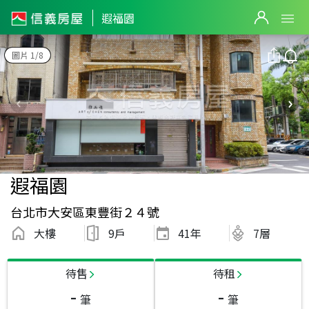
遐福園
圖片 1/8
遐福園
台北市大安區東豐街２４號
大樓
9戶
41
年
7層
待售
待租
-
-
筆
筆