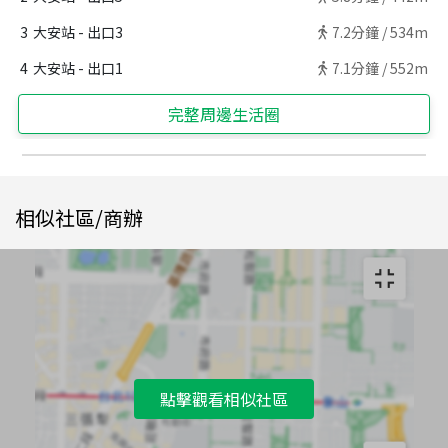
3
大安站 - 出口3
7.2
分鐘 /
534m
4
大安站 - 出口1
7.1
分鐘 /
552m
完整周邊生活圈
相似社區/商辦
點擊觀看相似社區