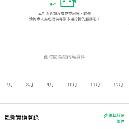
本社區
近期沒有成交紀錄，歡迎
洽詢專人為您提供專業市場行情的服務吧！
此時間區間內無資料
7
月
8
月
9
月
10
月
11
月
12
月
編輯篩選
最新實價登錄
條件