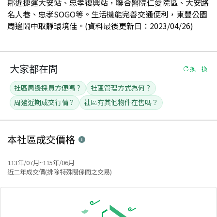
鄰近捷運大安站、忠孝復興站，聯合醫院仁愛院區、大安路
名人巷、忠孝SOGO等。生活機能完善交通便利，東豐公園
周邊鬧中取靜環境佳。(資料最後更新日：2023/04/26)
大家都在問
換一換
社區周邊採買方便嗎？
社區管理方式為何？
周邊近期成交行情？
社區有其他物件在售嗎？
本社區
成交價格
113年/07月~115年/06月
近二年成交價(排除特殊關係間之交易)