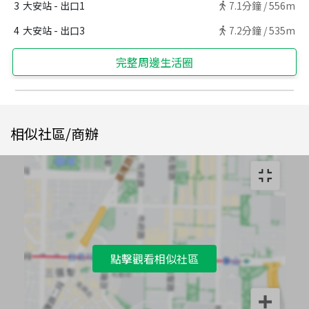
3
大安站 - 出口1
7.1
分鐘 /
556m
4
大安站 - 出口3
7.2
分鐘 /
535m
完整周邊生活圈
相似社區/商辦
點擊觀看相似社區