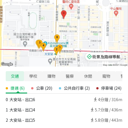
街景及路線導航
交通
學校
購物
醫療
休閒
寵物
警
捷運
(
6
)
公車
(
20
)
公共自行車
(
2
)
停車場
(
24
)
0
大安站 - 出口6
4
分鐘 /
316m
1
大安站 - 出口4
5.7
分鐘 /
436m
2
大安站 - 出口5
5.8
分鐘 /
443m