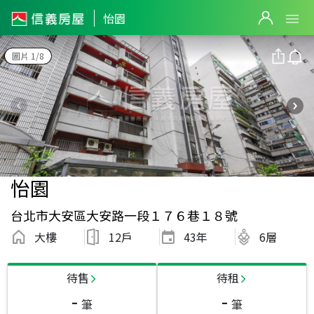
怡園
圖片 1/8
怡園
台北市大安區大安路一段１７６巷１８號
大樓
12戶
43
年
6層
待售
待租
-
-
筆
筆