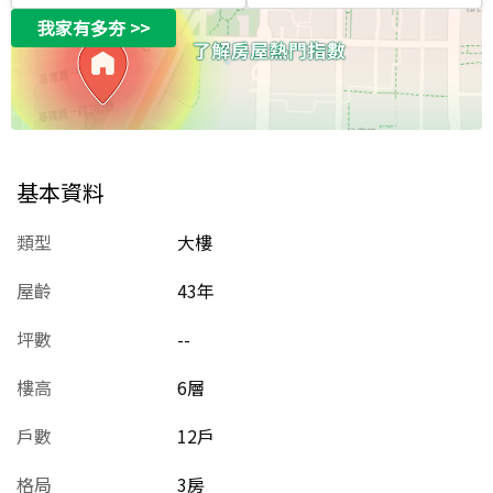
我家有多夯
>>
基本資料
類型
大樓
屋齡
43
年
坪數
--
樓高
6層
戶數
12戶
格局
3房