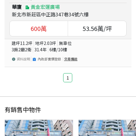
華廈
黃金宏運廣場
新北市新莊區中正路347巷34號六樓
600
萬
53.56
萬/坪
建坪
11.2
坪
地坪
2.03
坪
無車位
3房2廳2衛
31.4
年
6
樓/
10
樓
資料說明
內政部實價登錄
交易備註
1
有銷售中物件