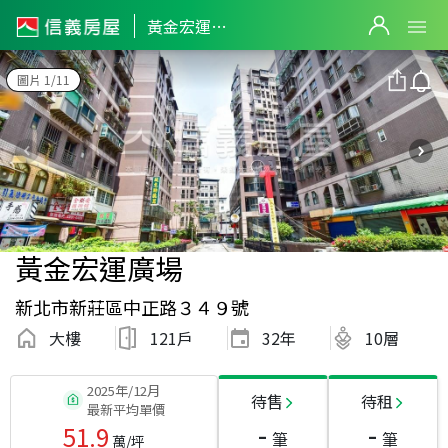
黃金宏運廣場
圖片 1/11
黃金宏運廣場
新北市新莊區中正路３４９號
大樓
121戶
32
年
10層
2025年/12月
待售
待租
最新平均單價
-
-
51.9
筆
筆
萬/坪