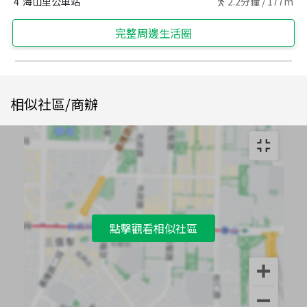
4
海山里公車站
2.2
分鐘 /
177m
完整周邊生活圈
相似社區/商辦
點擊觀看相似社區