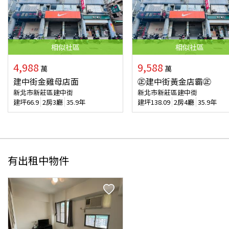
相似
社區
相似
社區
4,988
9,588
萬
萬
建中街金雞母店面
㊣建中街黃金店霸㊣
新北市新莊區建中街
新北市新莊區建中街
建坪
66.9
2房3廳
35.9年
建坪
138.09
2房4廳
35.9年
有出租中物件