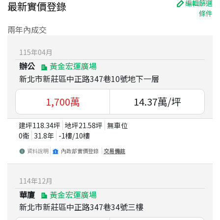
編輯篩選
最新實價登錄
條件
兩年內成交
115
年
04
月
辦公
黃金宏運廣場
新北市新莊區中正路347巷10號地下一層
1,700
萬
14.37
萬/坪
建坪
118.34
坪
地坪
21.58
坪
無車位
0衛
31.8
年
-1
樓/
10
樓
資料說明
內政部實價登錄
交易備註
114
年
12
月
華廈
黃金宏運廣場
新北市新莊區中正路347巷34號三樓