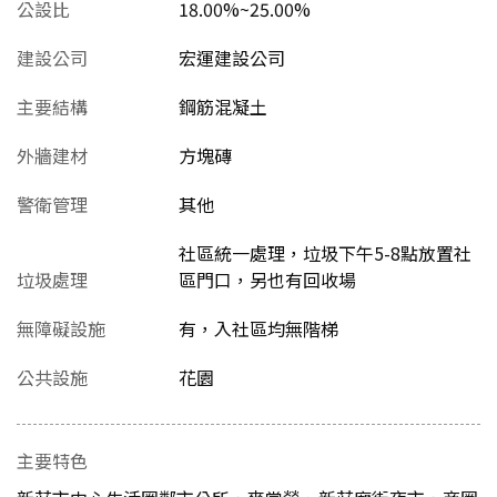
公設比
18.00%~25.00%
建設公司
宏運建設公司
主要結構
鋼筋混凝土
外牆建材
方塊磚
警衛管理
其他
社區統一處理，垃圾下午5-8點放置社
垃圾處理
區門口，另也有回收場
無障礙設施
有，入社區均無階梯
公共設施
花園
主要特色