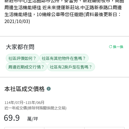
新莊市中心生活圈鄰市公所，麥當勞、新莊廟街夜市，商圈
周邊生活機能絕佳 近未來捷運新莊站.中正路新泰路口周邊
生活機能絕佳，10幾線公車帶您任遨遊(資料最後更新日：
2021/10/03)
大家都在問
換一換
社區評價如何？
社區有其他物件在售嗎？
周邊近期成交行情？
社區有2房戶型在售嗎？
本社區
成交價格
114年/07月~115年/06月
近一年成交價(排除特殊關係間之交易)
69.9
萬/坪