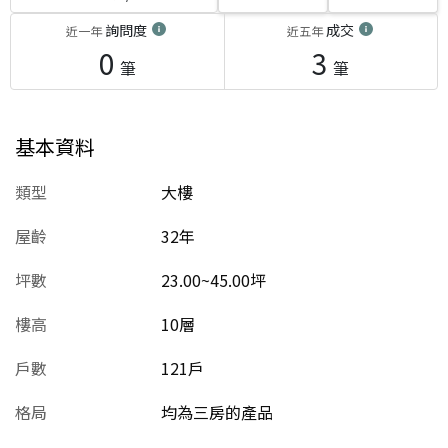
詢問度
成交
近一年
近五年
0
3
筆
筆
基本資料
類型
大樓
屋齡
32
年
坪數
23.00~45.00坪
樓高
10層
戶數
121戶
格局
均為三房的產品