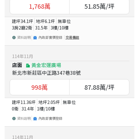
1,768
萬
51.85
萬/坪
建坪
34.1
坪
地坪
6.1
坪
無車位
3房2廳2衛
31.5
年
3
樓/
10
樓
資料說明
內政部實價登錄
交易備註
114
年
11
月
店面
黃金宏運廣場
新北市新莊區中正路347巷38號
998
萬
87.88
萬/坪
建坪
11.36
坪
地坪
2.05
坪
無車位
0衛
31.4
年
1
樓/
10
樓
資料說明
內政部實價登錄
114
年
11
月