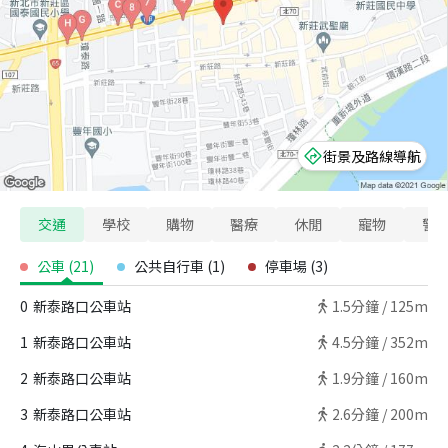
街景及路線導航
交通
學校
購物
醫療
休閒
寵物
警
公車
(
21
)
公共自行車
(
1
)
停車場
(
3
)
0
新泰路口公車站
1.5
分鐘 /
125m
1
新泰路口公車站
4.5
分鐘 /
352m
2
新泰路口公車站
1.9
分鐘 /
160m
3
新泰路口公車站
2.6
分鐘 /
200m