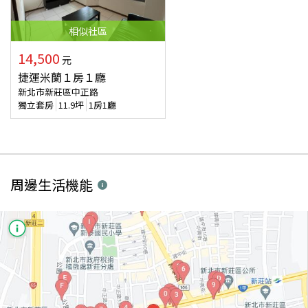
相似
社區
14,500
元
捷運米蘭１房１廳
新北市新莊區中正路
獨立套房
11.9
坪
1房1廳
周邊生活機能