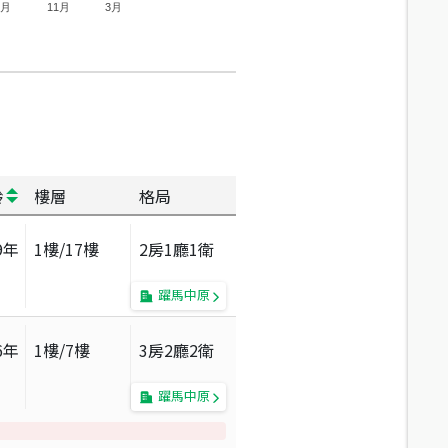
7月
11月
3月
齡
樓層
格局
9
年
1
樓/
17
樓
2房1廳1衛
躍馬中原
6
年
1
樓/
7
樓
3房2廳2衛
躍馬中原