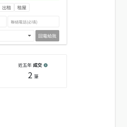
出租
租屋
回電給我
近五年
成交
2
筆