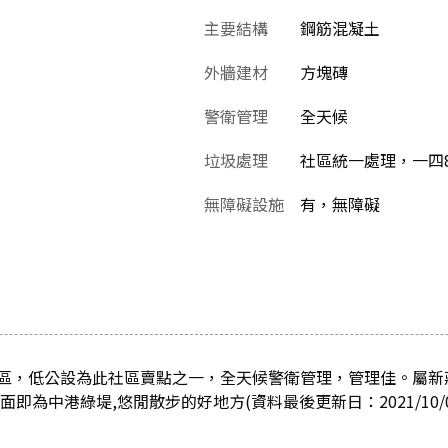
主要結構
鋼筋混凝土
外牆建材
方塊磚
警衛管理
全天候
垃圾處理
社區統一處理，一四8:
無障礙設施
有，無障礙
區，低公設為此社區賣點之一，全天候警衛管理，管理佳。屬新
即為中港綠堤,悠閒散步的好地方(資料最後更新日：2021/10/0