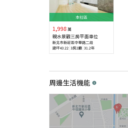
本
社區
1,998
萬
親水景觀三房平面車位
新北市新莊區中華路二段
建坪
43.22
3房2廳
31.2年
周邊生活機能