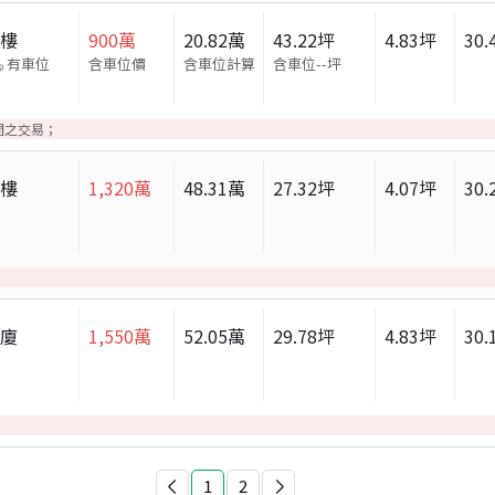
大樓
900
萬
20.82
萬
43.22
坪
4.83
坪
30.
有車位
含車位價
含車位計算
含車位
--
坪
間之交易；
大樓
1,320
萬
48.31
萬
27.32
坪
4.07
坪
30.
華廈
1,550
萬
52.05
萬
29.78
坪
4.83
坪
30.
1
2