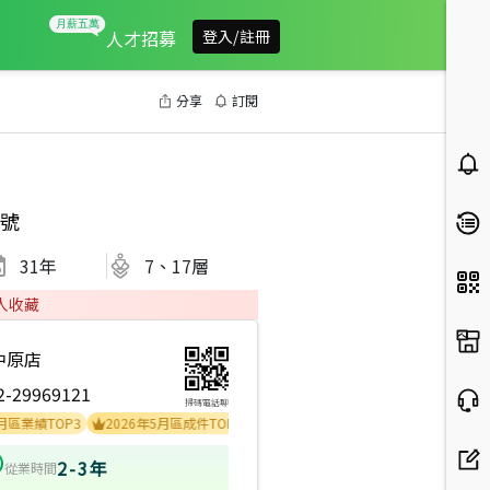
人才招募
登入/註冊
分享
訂閱
號
31
年
7、17層
人收藏
中原店
2-29969121
掃碼電話聊
TOP3
2026年5月區成件TOP3
2026年4月區成件TOP3
2024年10月區成
2-3年
從業時間