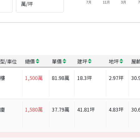
萬/坪
7月
11月
3月
型/車位
總價
單價
建坪
地坪
屋
大樓
1,500
萬
81.98
萬
18.3
坪
2.97
坪
30.
華廈
1,580
萬
37.79
萬
41.81
坪
4.83
坪
30.