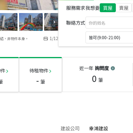
服務需求
我想要
買屋
賣屋
聯絡方式
皆可(9:00-21:00)
1
/
12
紹，非物件本身。
近一年
詢問度
物件
待租物件
0
-
筆
筆
筆
建設公司
幸鴻建設