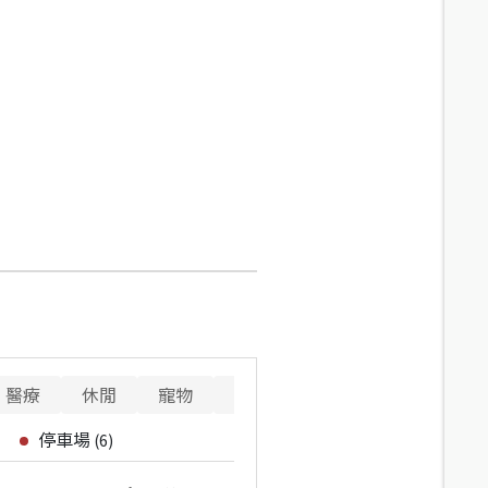
醫療
休閒
寵物
警消
重要設施
停車場
(
6
)