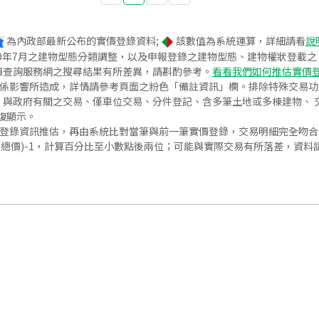
為內政部最新公布的實價登錄資料;
該數值為系統運算，詳細請看
說
020年7月之建物型態分類調整，以及申報登錄之建物型態、建物權狀登載
價查詢服務網之搜尋結果有所差異，請斟酌參考。
看看我們如何推估實價
關係影響所造成，詳情請參考頁面之粉色「備註資訊」欄。排除特殊交易
與政府有關之交易、僅車位交易、分件登記、含多筆土地或多棟建物、 交
復顯示。
價登錄資訊推估，再由系統比對當筆與前一筆實價登錄，交易明細完全吻
交總價)-1，計算百分比至小數點後兩位；可能與實際交易有所落差，資料