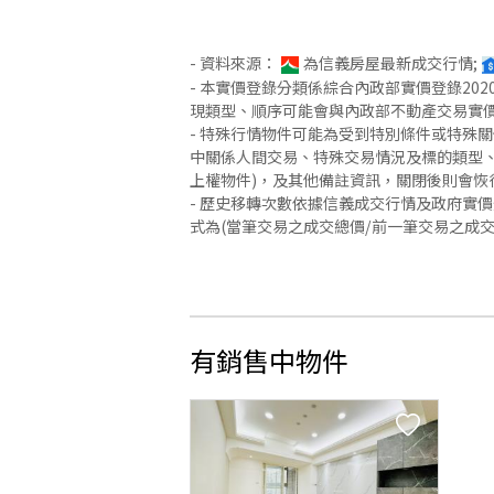
- 資料來源：
為信義房屋最新成交行情;
- 本實價登錄分類係綜合內政部實價登錄2
現類型、順序可能會與內政部不動產交易實
- 特殊行情物件可能為受到特別條件或特殊
中關係人間交易、特殊交易情況及標的類型、
上權物件)，及其他備註資訊，關閉後則會恢
- 歷史移轉次數依據信義成交行情及政府實
式為(當筆交易之成交總價/前一筆交易之成
有銷售中物件