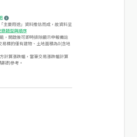
明
之「主要用途」資料推估而成，故資料呈
登錄類型與順序
功能，開啟後可即時排除顯示申報備註
易標的僅有建物、土地面積為0(含地
合方計算漲跌幅，當筆交易漲跌幅計算
請斟酌參考。