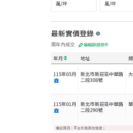
萬/坪
萬/坪
最新實價登錄
兩年內成交
編輯篩選條件
年月
地址
類
115
年
05
月
新北市新莊區中華路
二段308號
115
年
01
月
新北市新莊區中華路
二段290號
備註資訊：
平台外推其他增建；