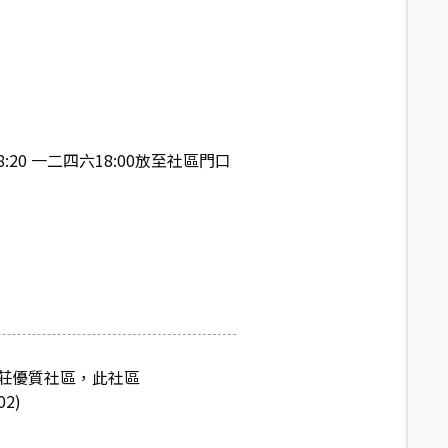
20 一二四六18:00放至社區門口
莊優質社區，此社區
2)