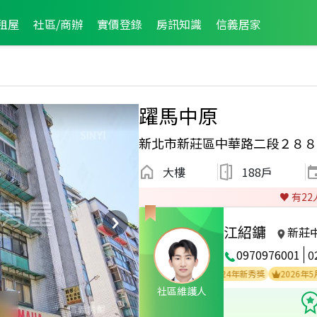
租屋
社區/商辦
實價登錄
房訊知識
信義居家
躍馬中原
新北市新莊區中華路二段２８８
大樓
188戶
♥️ 有
22
江紹鏞
新莊
0970976001
0
2024年新秀獎
2026年5月區業績
社區維護人