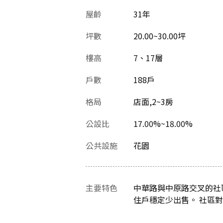
屋齡
31
年
坪數
20.00~30.00坪
樓高
7、17層
戶數
188戶
格局
店面,2~3房
公設比
17.00%~18.00%
公共設施
花園
主要特色
中華路與中原路交叉的社
住戶穩定少出售。 社區對面