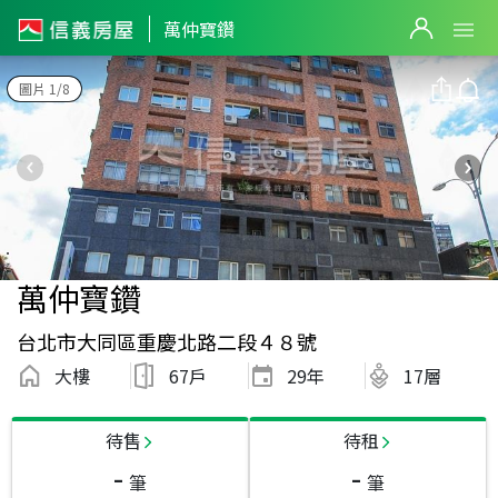
萬仲寶鑽
圖片 1/8
萬仲寶鑽
台北市大同區重慶北路二段４８號
大樓
67戶
29
年
17層
待售
待租
-
-
筆
筆