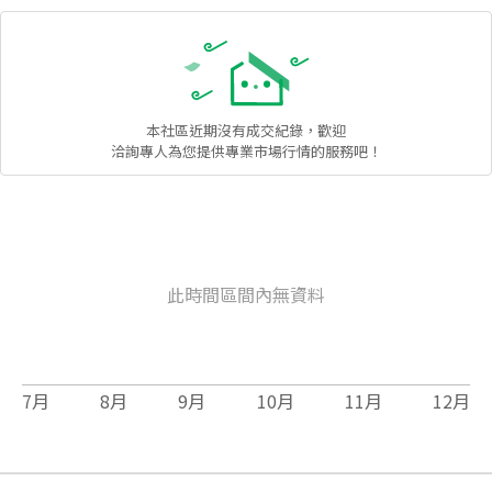
本社區
近期沒有成交紀錄，歡迎
洽詢專人為您提供專業市場行情的服務吧！
此時間區間內無資料
7
月
8
月
9
月
10
月
11
月
12
月