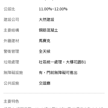
公設比
11.00%~12.00%
建設公司
大然建設
主要結構
鋼筋混凝土
外牆建材
馬賽克
警衛管理
全天候
垃圾處理
社區統一處理，大樓花園B1
無障礙設施
有，門前無障礙可進出
公共設施
交誼廳
主要特色