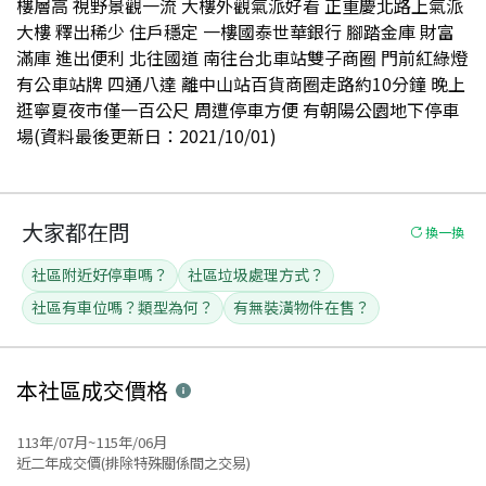
樓層高 視野景觀一流 大樓外觀氣派好看 正重慶北路上氣派
大樓 釋出稀少 住戶穩定 一樓國泰世華銀行 腳踏金庫 財富
滿庫 進出便利 北往國道 南往台北車站雙子商圈 門前紅綠燈
有公車站牌 四通八達 離中山站百貨商圈走路約10分鐘 晚上
逛寧夏夜市僅一百公尺 周遭停車方便 有朝陽公園地下停車
場(資料最後更新日：2021/10/01)
大家都在問
換一換
社區附近好停車嗎？
社區垃圾處理方式？
社區有車位嗎？類型為何？
有無裝潢物件在售？
本社區
成交價格
113年/07月~115年/06月
近二年成交價(排除特殊關係間之交易)