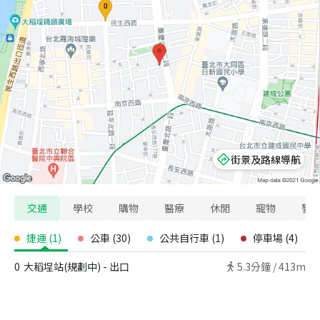
街景及路線導航
交通
學校
購物
醫療
休閒
寵物
警
捷運
(
1
)
公車
(
30
)
公共自行車
(
1
)
停車場
(
4
)
0
大稻埕站(規劃中) - 出口
5.3
分鐘 /
413m