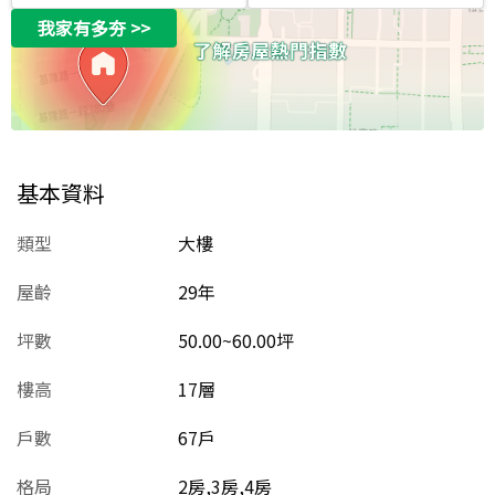
我家有多夯
>>
基本資料
類型
大樓
屋齡
29
年
坪數
50.00~60.00坪
樓高
17層
戶數
67戶
格局
2房,3房,4房