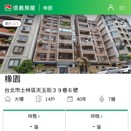
橡園
圖片 1/7
橡園
台北市士林區天玉街３９巷６號
大樓
14戶
40
年
7層
待售
待租
-
-
筆
筆