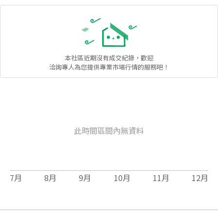
本社區
近期沒有成交紀錄，歡迎
洽詢專人為您提供專業市場行情的服務吧！
此時間區間內無資料
7
月
8
月
9
月
10
月
11
月
12
月