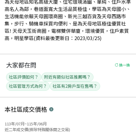
為天母地區知名高級大廈、住宅環境清幽、單純、住戶水準
高名人為鄰，巷道面寬大生活品質極佳，學區為天母國小、
生活機能依賴天母圓環商圈、新光三越百貨及天母西路市
集，步行、騎機車採買均便利、是為天母地區極佳優質社
區! 天母天玉街商圈，電梯雙併華廈，環境優質，住戶素質
高，明星學區(資料最後更新日：2023/03/25)
大家都在問
換一換
社區評價如何？
附近有類似社區推薦嗎？
社區管理方式為何？
社區有2房戶型在售嗎？
本社區
成交價格
113年/07月~115年/06月
近二年成交價(排除特殊關係間之交易)