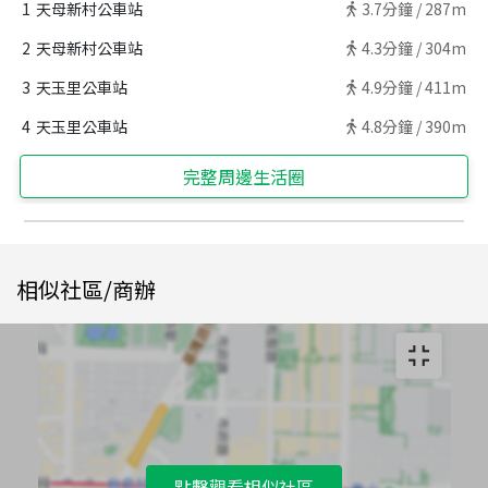
1
天母新村公車站
3.7
分鐘 /
287m
2
天母新村公車站
4.3
分鐘 /
304m
3
天玉里公車站
4.9
分鐘 /
411m
4
天玉里公車站
4.8
分鐘 /
390m
完整周邊生活圈
相似社區/商辦
點擊觀看相似社區