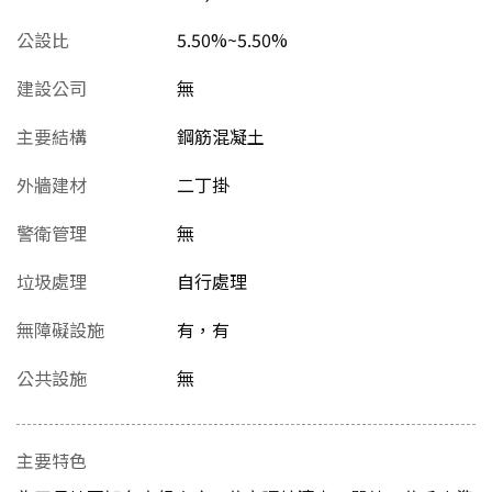
公設比
5.50%~5.50%
建設公司
無
主要結構
鋼筋混凝土
外牆建材
二丁掛
警衛管理
無
垃圾處理
自行處理
無障礙設施
有，有
公共設施
無
主要特色