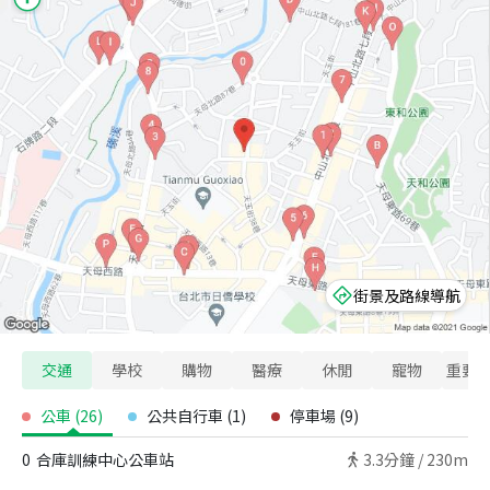
街景及路線導航
交通
學校
購物
醫療
休閒
寵物
重要
公車
(
26
)
公共自行車
(
1
)
停車場
(
9
)
0
合庫訓練中心公車站
3.3
分鐘 /
230m