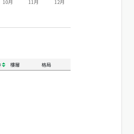
10
月
11
月
12
月
齡
樓層
格局