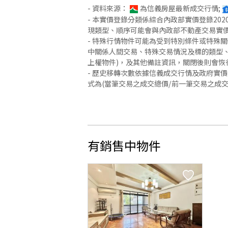
- 資料來源：
為信義房屋最新成交行情;
- 本實價登錄分類係綜合內政部實價登錄2
現類型、順序可能會與內政部不動產交易實
- 特殊行情物件可能為受到特別條件或特殊
中關係人間交易、特殊交易情況及標的類型、
上權物件)，及其他備註資訊，關閉後則會恢
- 歷史移轉次數依據信義成交行情及政府實
式為(當筆交易之成交總價/前一筆交易之成
有銷售中物件