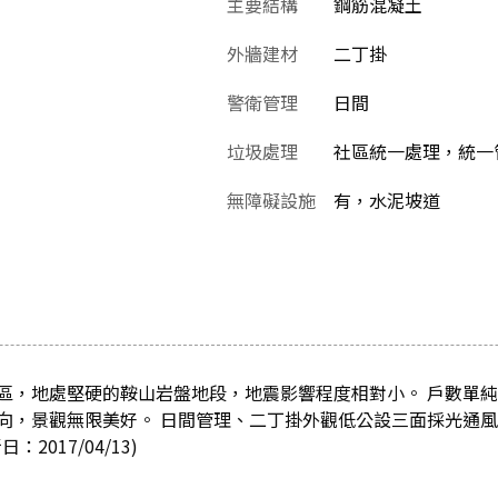
主要結構
鋼筋混凝土
外牆建材
二丁掛
警衛管理
日間
垃圾處理
社區統一處理，統一
無障礙設施
有，水泥坡道
區，地處堅硬的鞍山岩盤地段，地震影響程度相對小。 戶數單純
向，景觀無限美好。 日間管理、二丁掛外觀低公設三面採光通
2017/04/13)