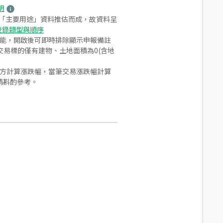
明
之「主要用途」資料推估而成，故資料呈
登錄類型與順序
功能，開啟後可即時排除顯示申報備註
易標的僅有建物、土地面積為0(含地
合方計算漲跌幅，當筆交易漲跌幅計算
請斟酌參考。