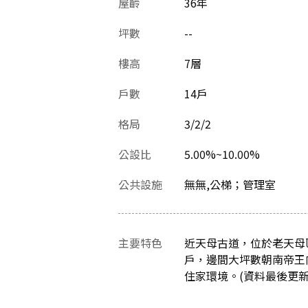
屋齡
36
年
坪數
--
樓高
7層
戶數
14戶
格局
3/2/2
公設比
5.00%~10.00%
公共設施
無無,公梯；管理室
主要特色
近天母古道，位於老天母
戶，邊間大坪數朝南帝王
住家環境。(資料最後更新日：