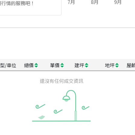
7
月
8
月
9
月
場行情的服務吧！
型/車位
總價
單價
建坪
地坪
屋
還沒有任何成交資訊