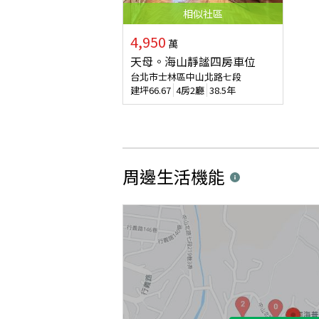
相似
社區
4,950
萬
天母。海山靜謐四房車位
台北市士林區中山北路七段
建坪
66.67
4房2廳
38.5年
周邊生活機能