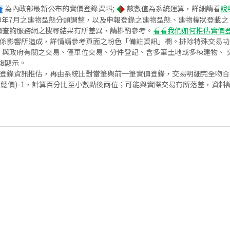
為內政部最新公布的實價登錄資料;
該數值為系統運算，詳細請看
說
020年7月之建物型態分類調整，以及申報登錄之建物型態、建物權狀登載
價查詢服務網之搜尋結果有所差異，請斟酌參考。
看看我們如何推估實價
關係影響所造成，詳情請參考頁面之粉色「備註資訊」欄。排除特殊交易
與政府有關之交易、僅車位交易、分件登記、含多筆土地或多棟建物、 交
復顯示。
價登錄資訊推估，再由系統比對當筆與前一筆實價登錄，交易明細完全吻
交總價)-1，計算百分比至小數點後兩位；可能與實際交易有所落差，資料