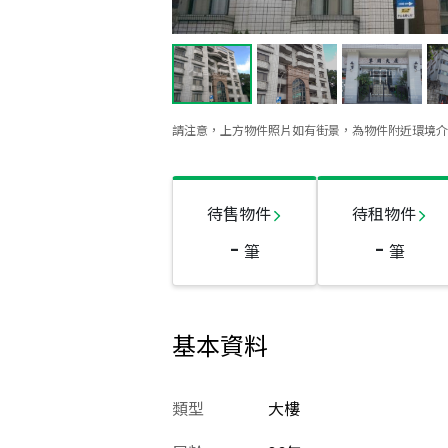
請注意，上方物件照片如有街景，為物件附近環境介
待售物件
待租物件
-
-
筆
筆
基本資料
類型
大樓