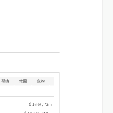
醫療
休閒
寵物
警消
重要設施
1
分鐘 /
72m