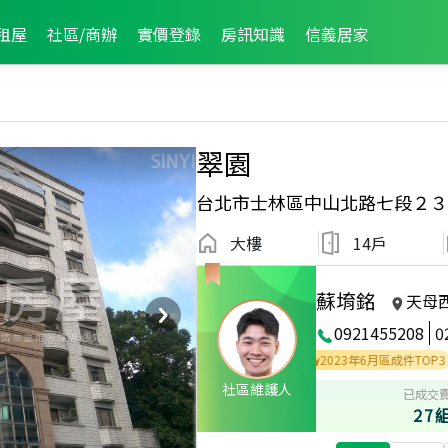
租屋
社區/商辦
實價登錄
房訊知識
信義居家
翠園
台北市士林區中山北路七段２３
大樓
14戶
蘇堉銘
天母
0921455208
0
026年3月區成件TOP1
2025年7月區成件TOP2
2023年6月區成件TOP3
社區維護人
已成交
27