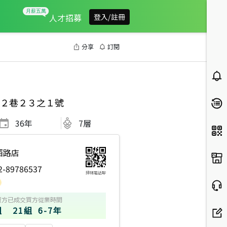
人才招募
登入/註冊
分享
訂閱
２巷２３之１號
36
年
7層
西路店
2-89786537
掃碼電話聊
賣方
已成交買方
從業時間
組
21組
6-7年