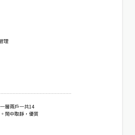
管理
一層兩戶一共14
風。鬧中取靜，優質