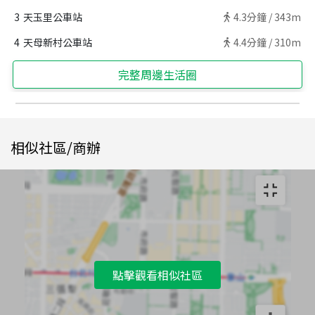
3
天玉里公車站
4.3
分鐘 /
343m
4
天母新村公車站
4.4
分鐘 /
310m
完整周邊生活圈
相似社區/商辦
點擊觀看相似社區