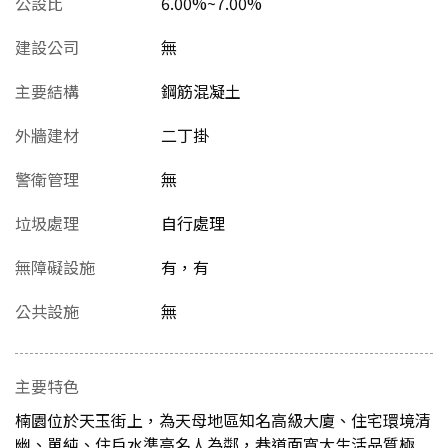
公設比
6.00%~7.00%
建設公司
無
主要結構
鋼筋混凝土
外牆建材
二丁掛
警衛管理
無
垃圾處理
自行處理
無障礙設施
有，有
公共設施
無
主要特色
楠園位於天玉街上，為天母地區知名高級大廈、住宅環境清
幽、單純、住戶水準高名人為鄰，巷道面寬大生活品質極