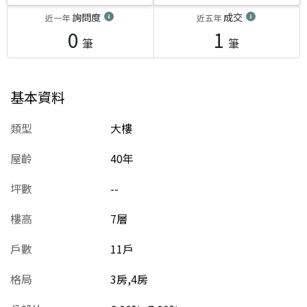
詢問度
成交
近一年
近五年
0
1
筆
筆
基本資料
類型
大樓
屋齡
40
年
坪數
--
樓高
7層
戶數
11戶
格局
3房,4房