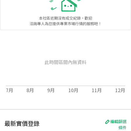
本社區
近期沒有成交紀錄，歡迎
洽詢專人為您提供專業市場行情的服務吧！
此時間區間內無資料
7
月
8
月
9
月
10
月
11
月
12
月
編輯篩選
最新實價登錄
條件