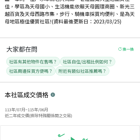
佳，學區為天母國小、生活機能依賴天母圓環商圈、新光三
越百貨及天母西路市集，步行、騎機車採買均便利、是為天
母地區極佳優質社區!(資料最後更新日：2023/03/25)
大家都在問
換一換
社區有其他物件在售嗎？
社區自住/出租比例如何？
社區周邊採買方便嗎？
附近有類似社區推薦嗎？
本社區
成交價格
113年/07月~115年/06月
近二年成交價(排除特殊關係間之交易)