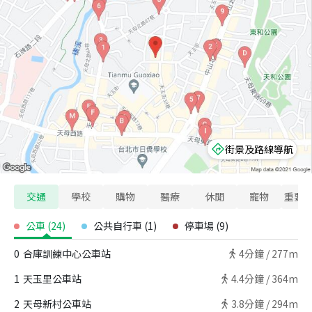
街景及路線導航
交通
學校
購物
醫療
休閒
寵物
重要
公車
(
24
)
公共自行車
(
1
)
停車場
(
9
)
0
合庫訓練中心公車站
4
分鐘 /
277m
1
天玉里公車站
4.4
分鐘 /
364m
2
天母新村公車站
3.8
分鐘 /
294m