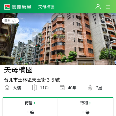
天母楠園
圖片 1/8
天母楠園
台北市士林區天玉街３５號
大樓
11戶
40
年
7層
待售
待租
-
-
筆
筆