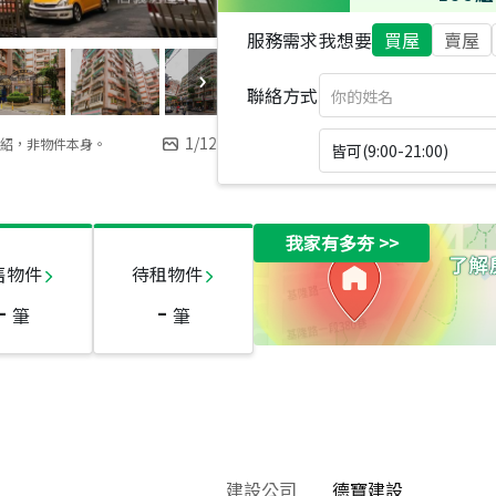
服務需求
我想要
買屋
賣屋
聯絡方式
1
/
12
紹，非物件本身。
皆可(9:00-21:00)
我家有多夯
>>
售物件
待租物件
-
-
筆
筆
建設公司
德寶建設