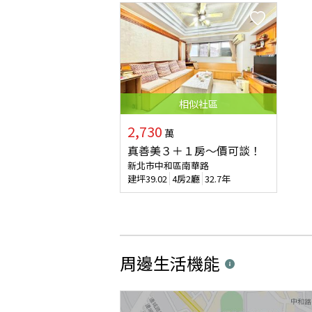
相似
社區
2,730
萬
真善美３＋１房～價可談！
新北市中和區南華路
建坪
39.02
4房2廳
32.7年
周邊生活機能