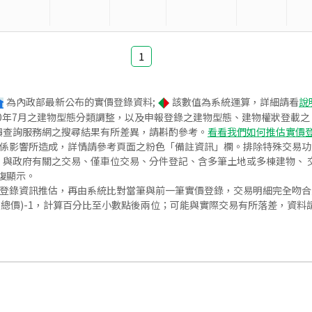
1
為內政部最新公布的實價登錄資料;
該數值為系統運算，詳細請看
說
020年7月之建物型態分類調整，以及申報登錄之建物型態、建物權狀登載
價查詢服務網之搜尋結果有所差異，請斟酌參考。
看看我們如何推估實價
關係影響所造成，詳情請參考頁面之粉色「備註資訊」欄。排除特殊交易
與政府有關之交易、僅車位交易、分件登記、含多筆土地或多棟建物、 交
復顯示。
價登錄資訊推估，再由系統比對當筆與前一筆實價登錄，交易明細完全吻
交總價)-1，計算百分比至小數點後兩位；可能與實際交易有所落差，資料