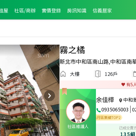
租屋
社區/商辦
實價登錄
房訊知識
信義居家
霧之橘
新北市中和區南山路,中和區南
大樓
126戶
♥️ 有
5
余佳樺
中和
0935065003
0
度服務品質獎
2023年1月區業績TOP2
2022年5月區業績TOP2
社區維護人
已成交賣
135組