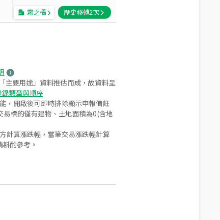
霧之橘
歷史移轉
2
次
明
之「主要用途」資料推估而成，故資料呈
登錄類型與順序
功能，開啟後可即時排除顯示申報備註
易標的僅有建物、土地面積為0(含地
合方計算漲跌幅，當筆交易漲跌幅計算
請斟酌參考。