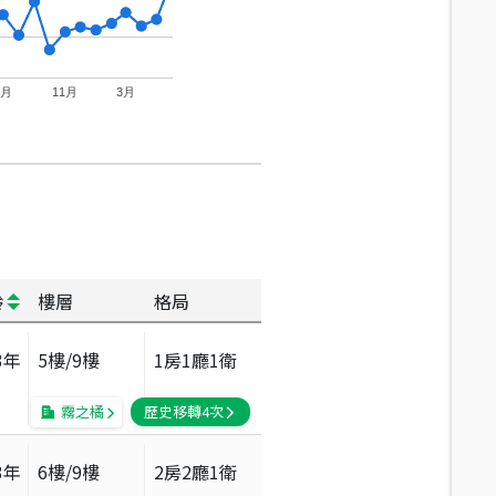
7月
11月
3月
齡
樓層
格局
3
年
5
樓/
9
樓
1房1廳1衛
霧之橘
歷史移轉
4
次
3
年
6
樓/
9
樓
2房2廳1衛