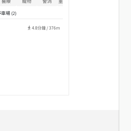
醫療
寵物
警消
重要設施
停車場
(
2
)
4.8
分鐘 /
376m