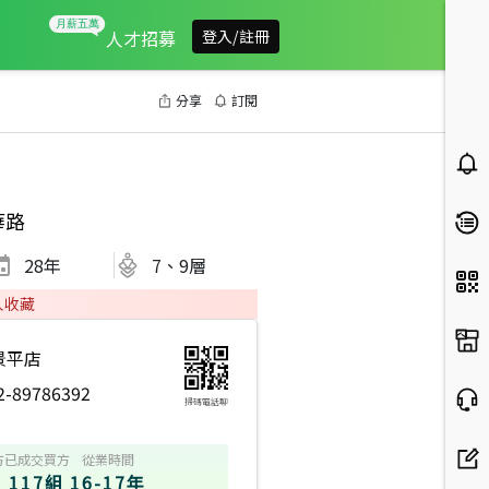
人才招募
登入/註冊
分享
訂閱
華路
28
年
7、9層
人收藏
景平店
2-89786392
掃碼電話聊
方
已成交買方
從業時間
117組
16-17年