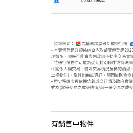
- 資料來源：
為信義房屋最新成交行情;
- 本實價登錄分類係綜合內政部實價登錄2
現類型、順序可能會與內政部不動產交易實
- 特殊行情物件可能為受到特別條件或特殊
中關係人間交易、特殊交易情況及標的類型、
上權物件)，及其他備註資訊，關閉後則會恢
- 歷史移轉次數依據信義成交行情及政府實
式為(當筆交易之成交總價/前一筆交易之成
有銷售中物件