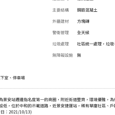
主要結構
鋼筋混凝土
外牆建材
方塊磚
警衛管理
全天候
垃圾處理
社區統一處理，垃圾
無障礙設施
無
地下室、停車場
為景安站週邊指名度第一的商圈，附近街道整齊，環境優雅，為
設低，位於中和的示範道路，近景安捷運站，稀有華廈社區、戶
2021/10/13)