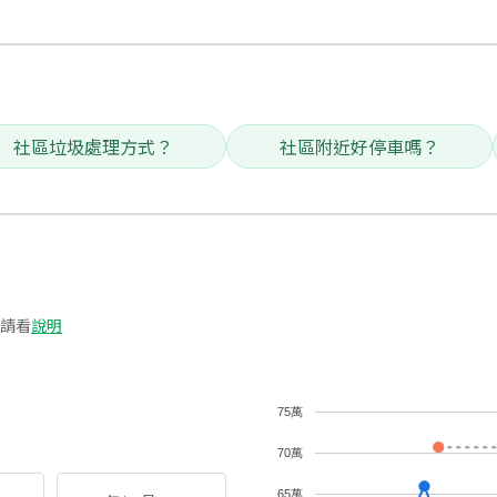
社區垃圾處理方式？
社區附近好停車嗎？
請看
說明
75萬
70萬
65萬