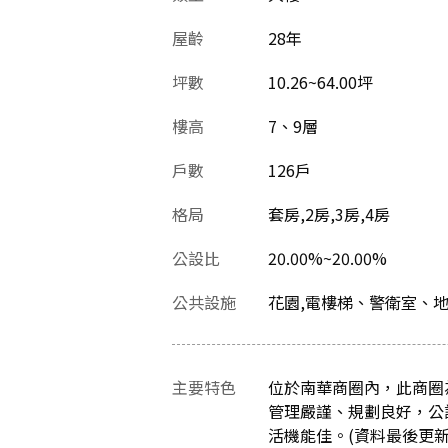
屋齡
28
年
坪數
10.26~64.00坪
樓高
7、9層
戶數
126戶
格局
套房,2房,3房,4房
公設比
20.00%~20.00%
公共設施
花園,電樓梯、警衛室、
主要特色
位於南華商圈內，此商圈
管理嚴謹、規劃良好，公
活機能佳。(資料最後更新日：