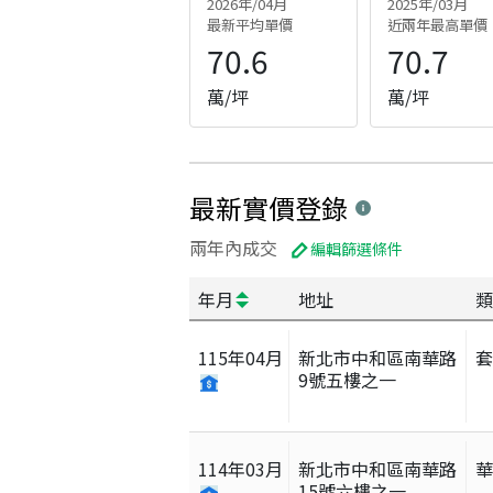
2026年/04月
2025年/03月
最新平均單價
近兩年最高單價
70.6
70.7
萬/坪
萬/坪
最新實價登錄
兩年內成交
編輯篩選條件
年月
地址
類
115
年
04
月
新北市中和區南華路
9號五樓之一
114
年
03
月
新北市中和區南華路
15號六樓之一