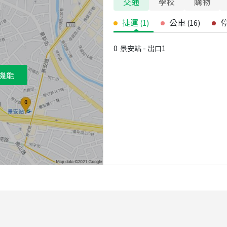
交通
學校
購物
捷運
公車
(
1
)
(
16
)
0
景安站 - 出口1
機能