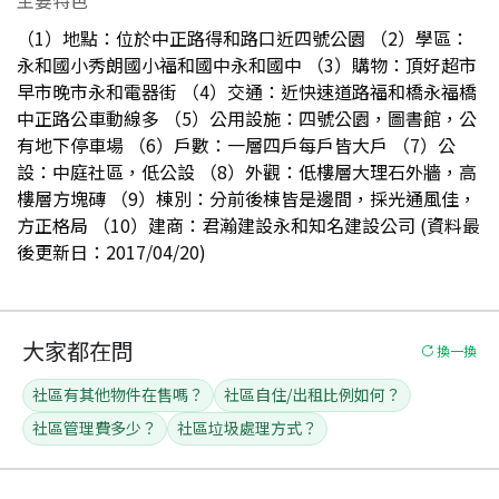
（1）地點：位於中正路得和路口近四號公園 （2）學區：
永和國小秀朗國小福和國中永和國中 （3）購物：頂好超市
早市晚市永和電器街 （4）交通：近快速道路福和橋永福橋
中正路公車動線多 （5）公用設施：四號公園，圖書館，公
有地下停車場 （6）戶數：一層四戶每戶皆大戶 （7）公
設：中庭社區，低公設 （8）外觀：低樓層大理石外牆，高
樓層方塊磚 （9）棟別：分前後棟皆是邊間，採光通風佳，
方正格局 （10）建商：君瀚建設永和知名建設公司 (資料最
後更新日：2017/04/20)
大家都在問
換一換
社區有其他物件在售嗎？
社區自住/出租比例如何？
社區管理費多少？
社區垃圾處理方式？