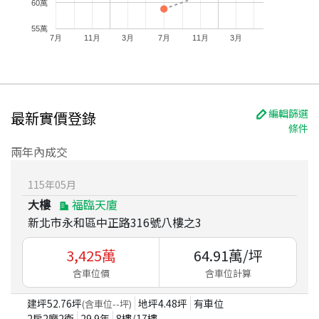
60萬
55萬
7月
11月
3月
7月
11月
3月
編輯篩選
最新實價登錄
條件
兩年內成交
115
年
05
月
大樓
福臨天廈
新北市永和區中正路316號八樓之3
3,425
萬
64.91
萬/坪
含車位價
含車位計算
建坪
52.76
坪
地坪
4.48
坪
有車位
(含車位
--
坪)
2房2廳2衛
29.9
年
8
樓/
17
樓