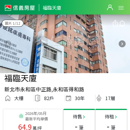
福臨天廈
圖片 1/12
福臨天廈
新北市永和區中正路,永和區得和路
大樓
82戶
30
年
17層
2026年/05月
待售
待租
最新平均單價
-
-
64.9
筆
筆
萬/坪