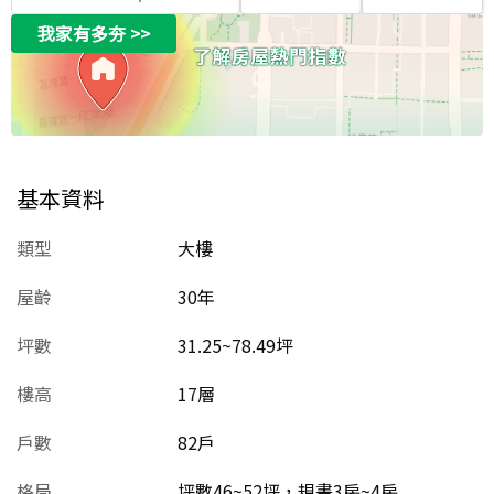
我家有多夯
>>
基本資料
類型
大樓
屋齡
30
年
坪數
31.25~78.49坪
樓高
17層
戶數
82戶
格局
坪數46~52坪，規畫3房~4房