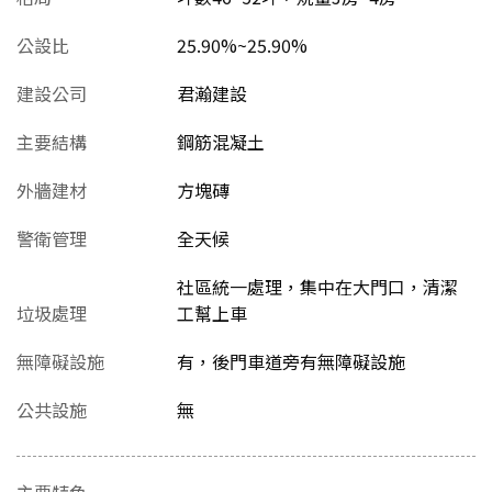
公設比
25.90%~25.90%
建設公司
君瀚建設
主要結構
鋼筋混凝土
外牆建材
方塊磚
警衛管理
全天候
社區統一處理，集中在大門口，清潔
垃圾處理
工幫上車
無障礙設施
有，後門車道旁有無障礙設施
公共設施
無
主要特色