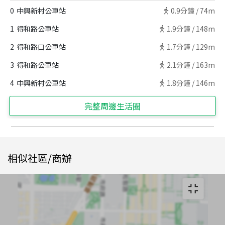
0
中興新村公車站
0.9
分鐘 /
74m
1
得和路公車站
1.9
分鐘 /
148m
2
得和路口公車站
1.7
分鐘 /
129m
3
得和路公車站
2.1
分鐘 /
163m
4
中興新村公車站
1.8
分鐘 /
146m
完整周邊生活圈
相似社區/商辦