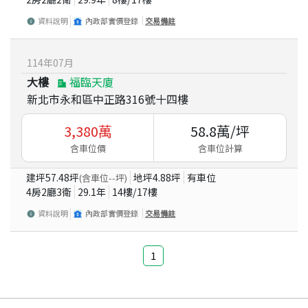
資料說明
內政部實價登錄
交易備註
114
年
07
月
大樓
福臨天廈
新北市永和區中正路316號十四樓
3,380
萬
58.8
萬/坪
含車位價
含車位計算
建坪
57.48
坪
地坪
4.88
坪
有車位
(含車位
--
坪)
4房2廳3衛
29.1
年
14
樓/
17
樓
資料說明
內政部實價登錄
交易備註
1