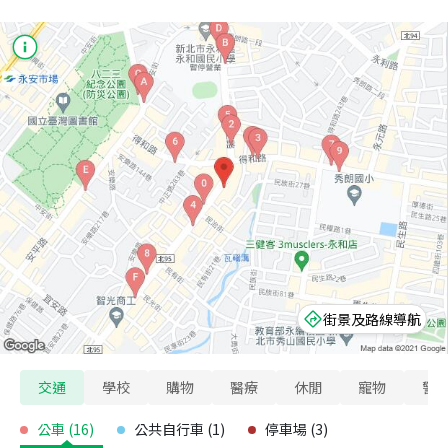
街景及路線導航
交通
學校
購物
醫療
休閒
寵物
警
公車
(
16
)
公共自行車
(
1
)
停車場
(
3
)