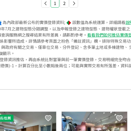
1
2
為內政部最新公布的實價登錄資料;
該數值為系統運算，詳細請看
說
020年7月之建物型態分類調整，以及申報登錄之建物型態、建物權狀登載
價查詢服務網之搜尋結果有所差異，請斟酌參考。
看看我們如何推估實價
關係影響所造成，詳情請參考頁面之粉色「備註資訊」欄。排除特殊交易
與政府有關之交易、僅車位交易、分件登記、含多筆土地或多棟建物、 交
復顯示。
價登錄資訊推估，再由系統比對當筆與前一筆實價登錄，交易明細完全吻
交總價)-1，計算百分比至小數點後兩位；可能與實際交易有所落差，資料
長推薦