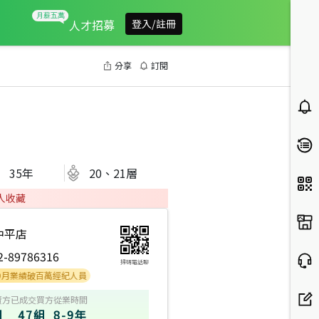
人才招募
登入/註冊
分享
訂閱
35
年
20、21層
人收藏
中平店
2-89786316
掃碼電話聊
績破百萬經紀人員
賣方
已成交買方
從業時間
組
47組
8-9年