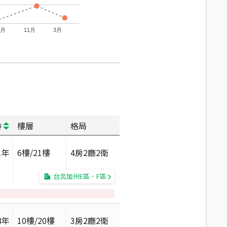
7月
11月
3月
齡
樓層
格局
1
年
6
樓/
21
樓
4房2廳2衛
台北加州E區．F區
8
年
10
樓/
20
樓
3房2廳2衛