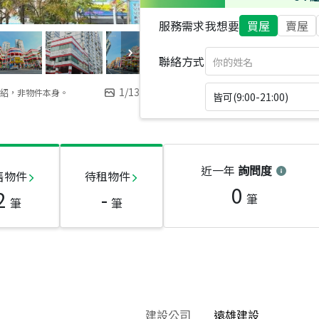
服務需求
我想要
買屋
賣屋
聯絡方式
1
/
13
紹，非物件本身。
皆可(9:00-21:00)
近一年
詢問度
售物件
待租物件
0
2
-
筆
筆
筆
建設公司
遠雄建設