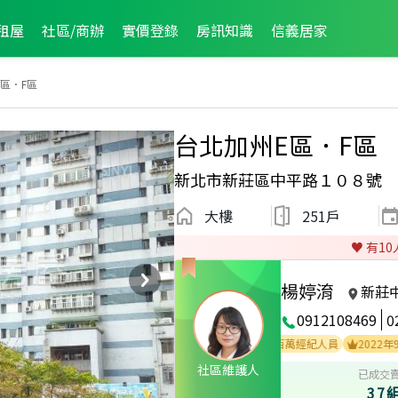
租屋
社區/商辦
實價登錄
房訊知識
信義居家
區．F區
台北加州E區．F區
新北市新莊區中平路１０８號
大樓
251戶
♥️ 有
10
楊婷淯
新莊
0912108469
0
2
2021年4月區成件TOP2
2023年7月業績破百萬經紀人員
2022年9月業
社區維護人
已成交
37