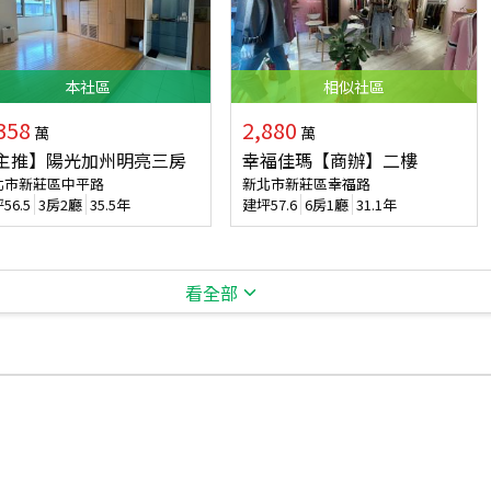
本
社區
相似
社區
358
2,880
萬
萬
主推】陽光加州明亮三房
幸福佳瑪【商辦】二樓
北市新莊區中平路
新北市新莊區幸福路
坪
56.5
3房2廳
35.5年
建坪
57.6
6房1廳
31.1年
看全部