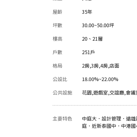
屋齡
35
年
坪數
30.00~50.00坪
樓高
20、21層
戶數
251戶
格局
2房,3房,4房,店面
公設比
18.00%~22.00%
公共設施
花園,遊戲室,交誼廳,會議
主要特色
中庭大．設計管理．遠雄
庭．近新泰國中．中港國小．