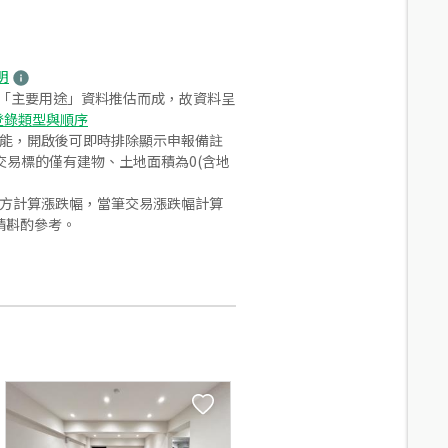
明
之「主要用途」資料推估而成，故資料呈
登錄類型與順序
功能，開啟後可即時排除顯示申報備註
易標的僅有建物、土地面積為0(含地
合方計算漲跌幅，當筆交易漲跌幅計算
請斟酌參考。