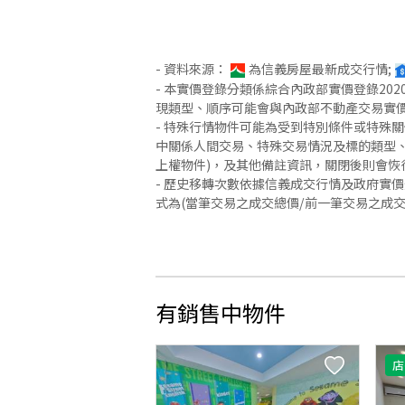
- 資料來源：
為信義房屋最新成交行情;
- 本實價登錄分類係綜合內政部實價登錄2
現類型、順序可能會與內政部不動產交易實
- 特殊行情物件可能為受到特別條件或特殊
中關係人間交易、特殊交易情況及標的類型、
上權物件)，及其他備註資訊，關閉後則會恢
- 歷史移轉次數依據信義成交行情及政府實
式為(當筆交易之成交總價/前一筆交易之成
有銷售中物件
店