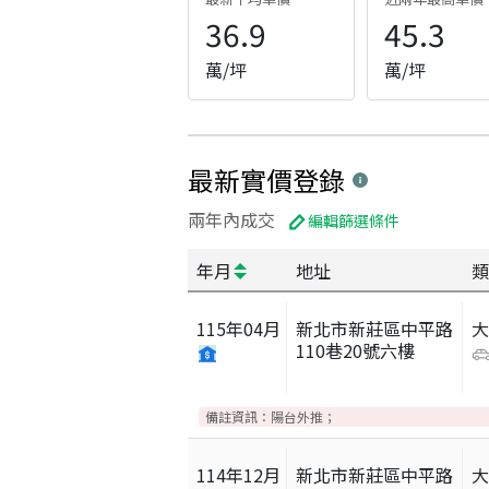
36.9
45.3
萬/坪
萬/坪
最新實價登錄
兩年內成交
編輯篩選條件
年月
地址
類
115
年
04
月
新北市新莊區中平路
110巷20號六樓
備註資訊：
陽台外推；
114
年
12
月
新北市新莊區中平路