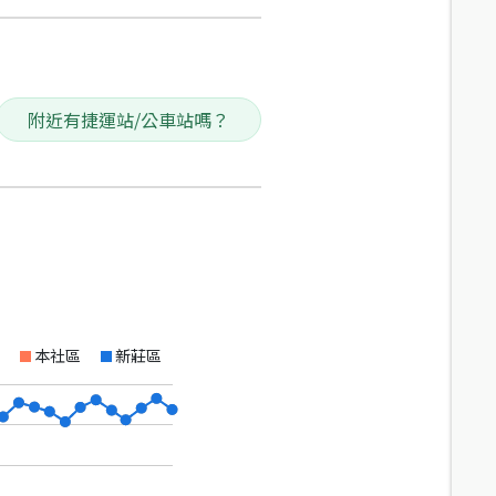
附近有捷運站/公車站嗎？
本社區
新莊區