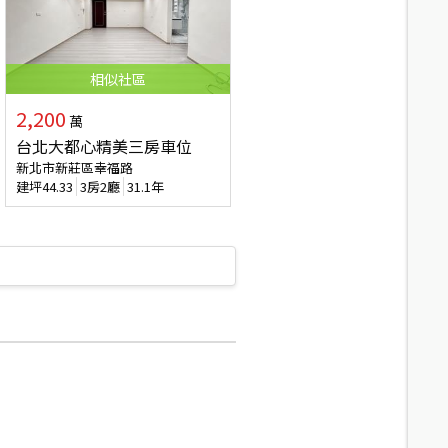
相似
社區
2,200
萬
台北大都心精美三房車位
新北市新莊區幸福路
建坪
44.33
3房2廳
31.1年