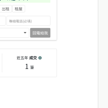
出租
租屋
回電給我
近五年
成交
1
筆