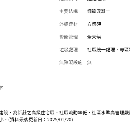
主要結構
鋼筋混凝土
外牆建材
方塊磚
警衛管理
全天候
垃圾處理
社區統一處理，專區
無障礙設施
無
室
建設．為新莊之高級住宅區．社區流動率低．社區水準高管理嚴
(資料最後更新日：2025/01/20)