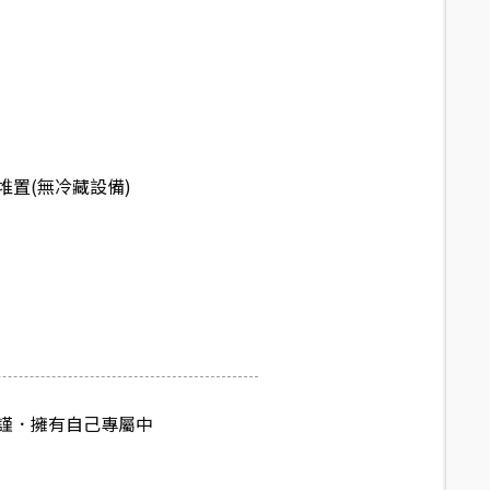
堆置(無冷藏設備)
謹．擁有自己專屬中