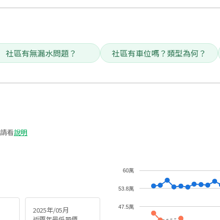
社區有無漏水問題？
社區有車位嗎？類型為何？
請看
說明
60萬
53.8萬
47.5萬
2025年/05月
近兩年最低單價