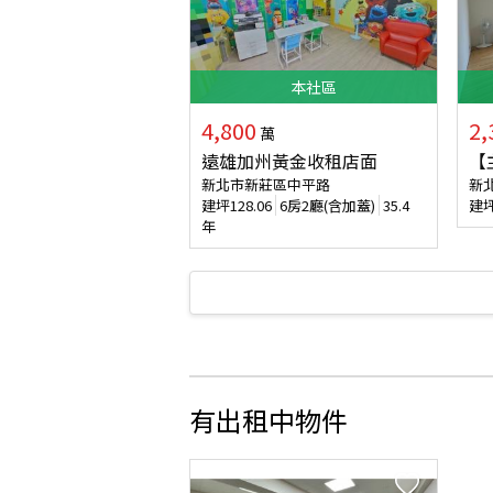
本
社區
4,800
2,
萬
遠雄加州黃金收租店面
【
新北市新莊區中平路
新
建坪
128.06
6房2廳(含加蓋)
35.4
建
年
有出租中物件