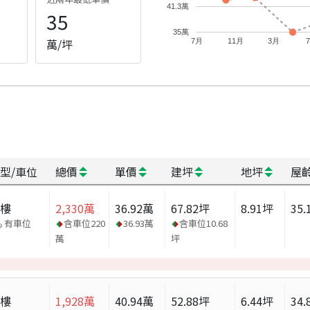
41.3萬
35
35萬
萬/坪
7月
11月
3月
型/車位
總價
單價
建坪
地坪
屋
大樓
2,330
萬
36.92
萬
67.82
坪
8.91
坪
35.
有車位
含車位
220
36.93
萬
含車位
10.68
萬
坪
大樓
1,928
萬
40.94
萬
52.88
坪
6.44
坪
34.