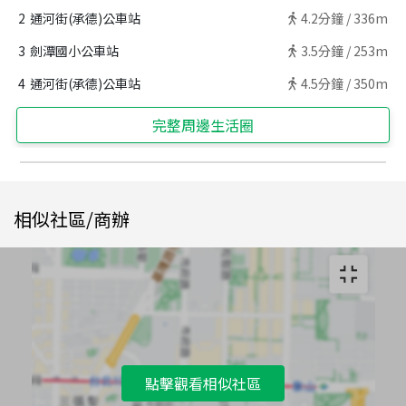
2
通河街(承德)公車站
4.2
分鐘 /
336m
3
劍潭國小公車站
3.5
分鐘 /
253m
4
通河街(承德)公車站
4.5
分鐘 /
350m
完整周邊生活圈
相似社區/商辦
點擊觀看相似社區