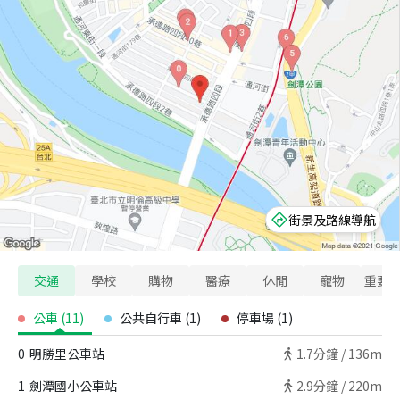
街景及路線導航
交通
學校
購物
醫療
休閒
寵物
重要
公車
(
11
)
公共自行車
(
1
)
停車場
(
1
)
0
明勝里公車站
1.7
分鐘 /
136m
1
劍潭國小公車站
2.9
分鐘 /
220m