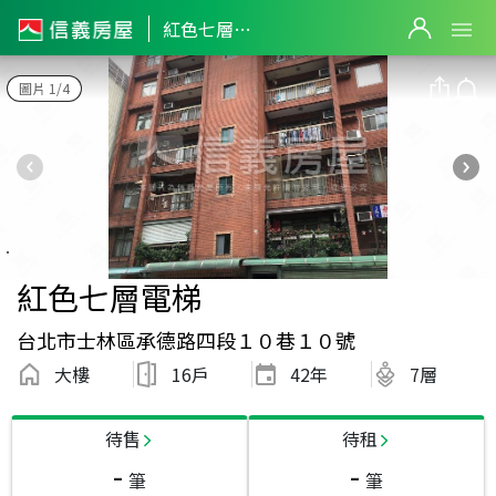
紅色七層電梯
圖片 1/4
紅色七層電梯
台北市士林區承德路四段１０巷１０號
大樓
16戶
42
年
7層
待售
待租
-
-
筆
筆