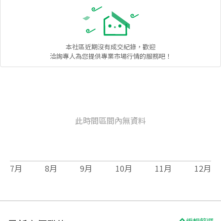
本社區
近期沒有成交紀錄，歡迎
洽詢專人為您提供專業市場行情的服務吧！
此時間區間內無資料
7
月
8
月
9
月
10
月
11
月
12
月
編輯篩選