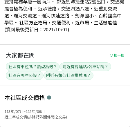
雙拼電梯華廈一層兩戶。 鄰近劍潭捷運站2號出口，交通機
能皆極為便利。 近承德路，交通四通八達，近重北交流
道，環河交流道、環河快速道路。 劍潭國小、百齡國高中
學區。 社區方正格局，交通便利，近市場，生活機能佳。
(資料最後更新日：2021/10/01)
大家都在問
換一換
社區有車位嗎？類型為何？
附近有捷運站/公車站嗎？
社區有哪些公設？
附近有類似社區推薦嗎？
本社區
成交價格
113年/07月~115年/06月
近二年成交價(排除特殊關係間之交易)