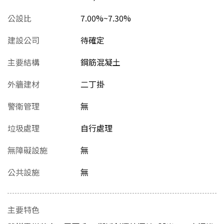
公設比
7.00%~7.30%
建設公司
待確定
主要結構
鋼筋混凝土
外牆建材
二丁掛
警衛管理
無
垃圾處理
自行處理
無障礙設施
無
公共設施
無
主要特色