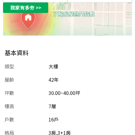
我家有多夯
>>
基本資料
類型
大樓
屋齡
42
年
坪數
30.00~40.00坪
樓高
7層
戶數
16戶
格局
3房,3+1房