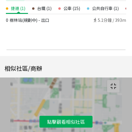
捷運
(
1
)
台鐵
(
1
)
公車
(
15
)
公共自行車
(
1
)
0
樹林站(規劃中) - 出口
5.1
分鐘 /
393m
相似社區/商辦
點擊觀看相似社區