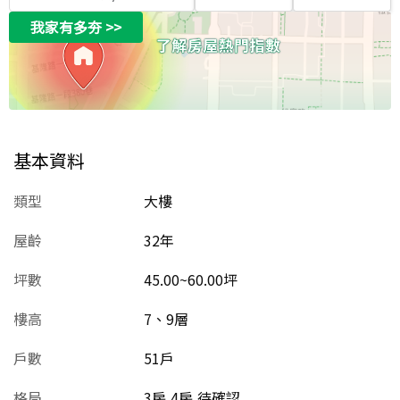
我家有多夯
>>
基本資料
類型
大樓
屋齡
32
年
坪數
45.00~60.00坪
樓高
7、9層
戶數
51戶
格局
3房,4房,待確認