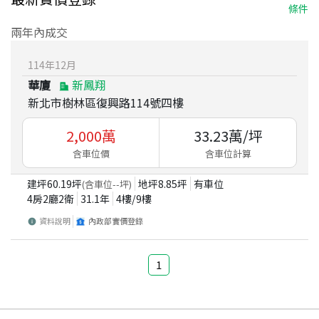
條件
兩年內成交
114
年
12
月
華廈
新鳳翔
新北市樹林區復興路114號四樓
2,000
萬
33.23
萬/坪
含車位價
含車位計算
建坪
60.19
坪
地坪
8.85
坪
有車位
(含車位
--
坪)
4房2廳2衛
31.1
年
4
樓/
9
樓
資料說明
內政部實價登錄
1