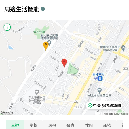
周邊生活機能
街景及路線導航
交通
學校
購物
醫療
休閒
寵物
警