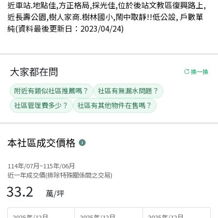
近車站.地點佳,方正格局,採光佳,位於後站文教區復興路上,
近長壽公園,樹人家商.樹林國小,鬧中取靜!!低公設, 戶數單
純(資料最後更新日：2023/04/24)
大家都在問
換一換
附近有類似社區推薦嗎？
社區有無漏水問題？
社區管理費多少？
社區有其他物件在售嗎？
本社區
成交價格
114年/07月~115年/06月
近一年成交價(排除特殊關係間之交易)
33.2
萬/坪
2025年/12月
2025年/12月
2025年/12月