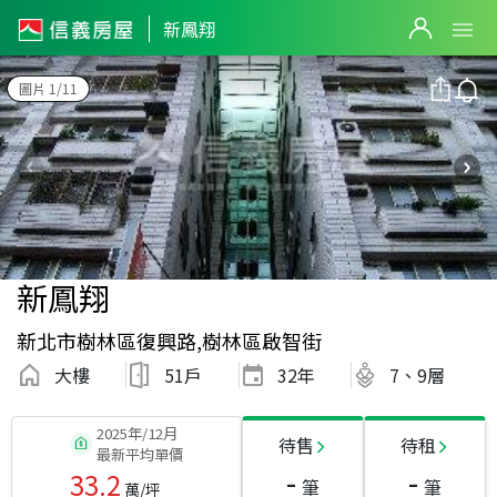
新鳳翔
圖片 1/11
新鳳翔
新北市樹林區復興路,樹林區啟智街
大樓
51戶
32
年
7、9層
2025年/12月
待售
待租
最新平均單價
-
-
33.2
筆
筆
萬/坪