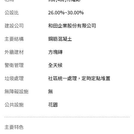
公設比
26.00%~30.00%
建設公司
和田企業股份有限公司
主要結構
鋼筋混凝土
外牆建材
方塊磚
警衛管理
全天候
垃圾處理
社區統一處理，定時定點堆置
無障礙設施
無
公共設施
花園
主要特色