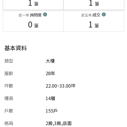
1
1
筆
筆
詢問度
成交
近一年
近五年
0
1
筆
筆
基本資料
類型
大樓
屋齡
28
年
坪數
22.00~33.00坪
樓高
14層
戶數
155戶
格局
2房,3房,店面