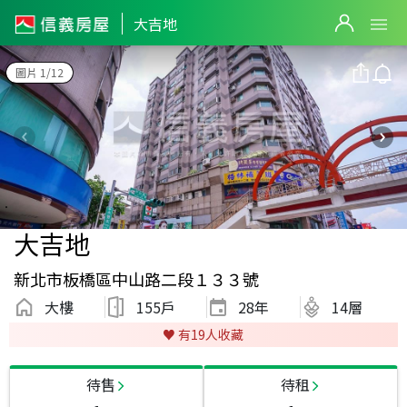
大吉地
圖片 1/12
大吉地
新北市板橋區中山路二段１３３號
大樓
155戶
28
年
14層
♥️ 有
19
人收藏
待售
待租