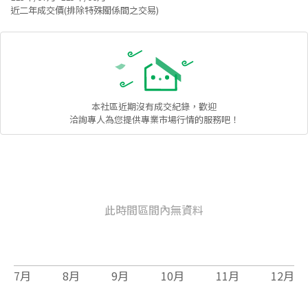
近二年成交價(排除特殊關係間之交易)
本社區
近期沒有成交紀錄，歡迎
洽詢專人為您提供專業市場行情的服務吧！
此時間區間內無資料
7
月
8
月
9
月
10
月
11
月
12
月