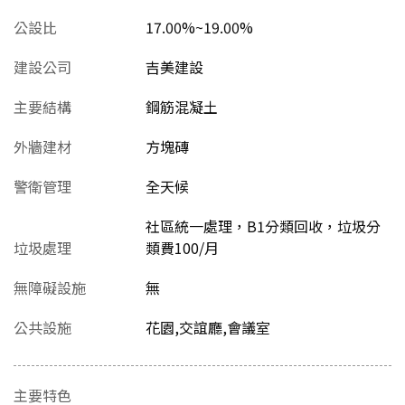
公設比
17.00%~19.00%
建設公司
吉美建設
主要結構
鋼筋混凝土
外牆建材
方塊磚
警衛管理
全天候
社區統一處理，B1分類回收，垃圾分
垃圾處理
類費100/月
無障礙設施
無
公共設施
花園,交誼廳,會議室
主要特色