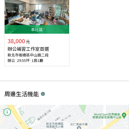
本
社區
38,000
元
辦公補習工作室首選
新北市板橋區中山路二段
辦公
29.55
坪
1房1廳
周邊生活機能