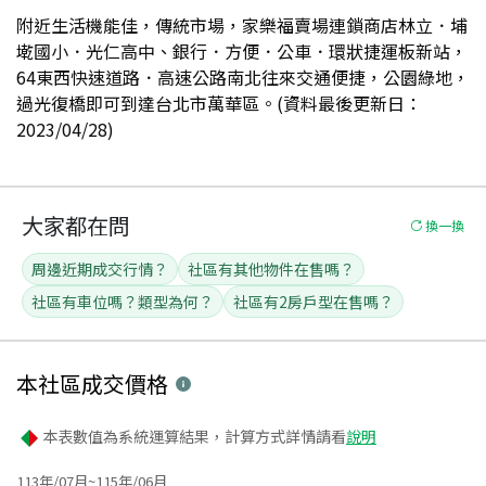
附近生活機能佳，傳統市場，家樂福賣場連鎖商店林立．埔
墘國小．光仁高中、銀行．方便．公車．環狀捷運板新站，
64東西快速道路．高速公路南北往來交通便捷，公園綠地，
過光復橋即可到達台北市萬華區。(資料最後更新日：
2023/04/28)
大家都在問
換一換
周邊近期成交行情？
社區有其他物件在售嗎？
社區有車位嗎？類型為何？
社區有2房戶型在售嗎？
本社區
成交價格
本表數值為系統運算結果，計算方式詳情請看
說明
113年/07月~115年/06月