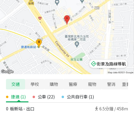
街景及路線導航
交通
學校
購物
醫療
寵物
警消
重要
捷運
(
1
)
公車
(
22
)
公共自行車
(
1
)
0
板新站 - 出口
6.5
分鐘 /
458m