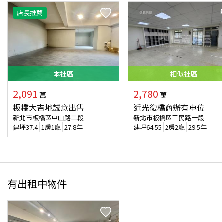
店長推薦
本
社區
相似
社區
2,091
2,780
萬
萬
板橋大吉地誠意出售
近光復橋商辦有車位
新北市板橋區中山路二段
新北市板橋區三民路一段
建坪
37.4
1房1廳
27.8年
建坪
64.55
2房2廳
29.5年
有出租中物件