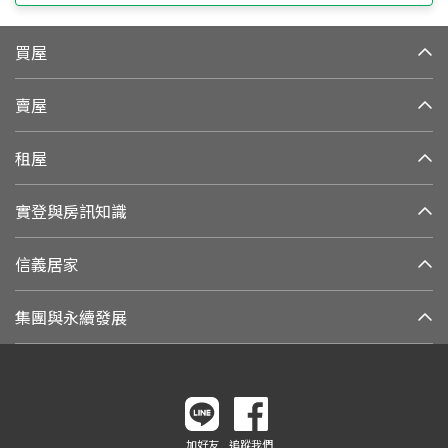
買屋
賣屋
租屋
實登與房訊知識
信義居家
集團與永續發展
加好友
追蹤我們