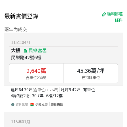
編輯篩選
最新實價登錄
條件
兩年內成交
115
年
04
月
大樓
民樂富邑
民樂路42號6樓
2,640
萬
45.36
萬/坪
含車位230萬
已扣除車位
建坪
64.39
坪
地坪
9.42
坪
有車位
(含車位
11.26
坪)
4房2廳2衛
30.7
年
6
樓/
12
樓
資料說明
信義成交
交易備註
115
年
01
月