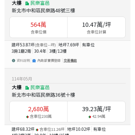
大樓
民樂富邑
新北市中和區民樂路48號三樓
564
萬
10.47
萬/坪
含車位價
含車位計算
建坪
53.87
坪
地坪
7.69
坪
有車位
(含車位
--
坪)
3房1廳2衛
30.4
年
3
樓/
12
樓
資料說明
內政部實價登錄
交易備註
114
年
05
月
大樓
民樂富邑
新北市中和區民樂路36號十樓
2,680
萬
39.23
萬/坪
含車位
230
萬
42.94
萬
建坪
68.32
坪
地坪
10.02
坪
有車位
含車位
11.26
坪