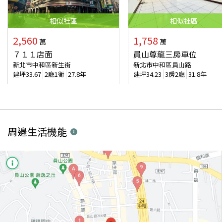
相似
社區
相似
社區
2,560
1,758
萬
萬
７１１店面
員山尊龍三房車位
新北市中和區新生街
新北市中和區員山路
建坪
33.67
2廳1衛
27.8年
建坪
34.23
3房2廳
31.8年
周邊生活機能