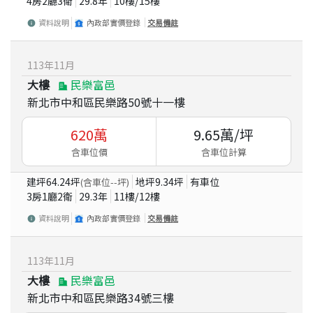
4房2廳3衛
29.8
年
10
樓/
15
樓
資料說明
內政部實價登錄
交易備註
113
年
11
月
大樓
民樂富邑
新北市中和區民樂路50號十一樓
620
萬
9.65
萬/坪
含車位價
含車位計算
建坪
64.24
坪
地坪
9.34
坪
有車位
(含車位
--
坪)
3房1廳2衛
29.3
年
11
樓/
12
樓
資料說明
內政部實價登錄
交易備註
113
年
11
月
大樓
民樂富邑
新北市中和區民樂路34號三樓