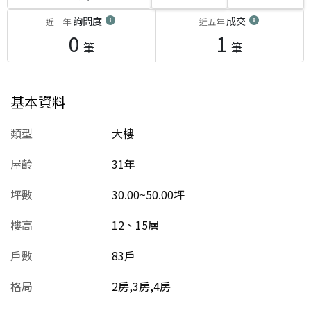
詢問度
成交
近一年
近五年
0
1
筆
筆
基本資料
類型
大樓
屋齡
31
年
坪數
30.00~50.00坪
樓高
12、15層
戶數
83戶
格局
2房,3房,4房