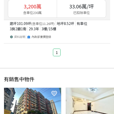
3,200
萬
33.06
萬/坪
含車位230萬
已扣除車位
建坪
101.09
坪
地坪
8.52
坪
有車位
(含車位
11.26
坪)
3房2廳1衛
29.3
年
3
樓/
15
樓
資料說明
內政部實價登錄
1
有銷售中物件