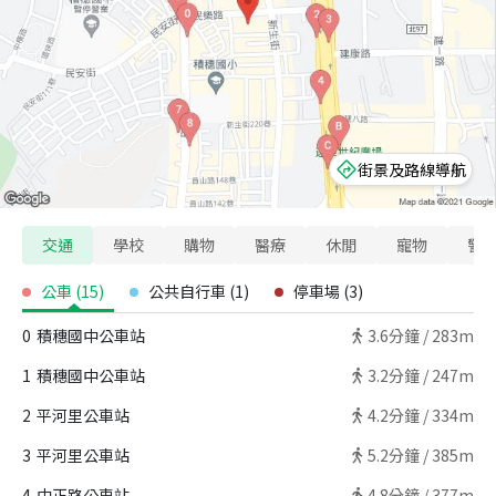
街景及路線導航
交通
學校
購物
醫療
休閒
寵物
警
公車
(
15
)
公共自行車
(
1
)
停車場
(
3
)
0
積穗國中公車站
3.6
分鐘 /
283m
1
積穗國中公車站
3.2
分鐘 /
247m
2
平河里公車站
4.2
分鐘 /
334m
3
平河里公車站
5.2
分鐘 /
385m
4
中正路公車站
4.8
分鐘 /
377m