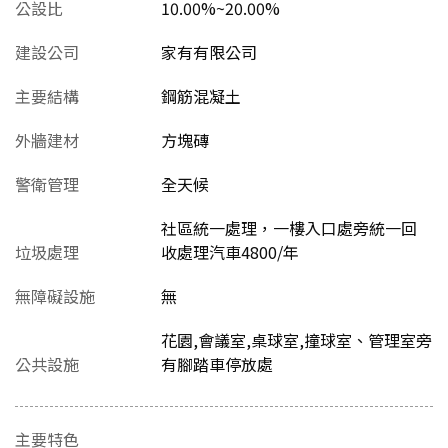
公設比
10.00%~20.00%
建設公司
家有有限公司
主要結構
鋼筋混凝土
外牆建材
方塊磚
警衛管理
全天候
社區統一處理，一樓入口處旁統一回
垃圾處理
收處理汽車4800/年
無障礙設施
無
花園,會議室,桌球室,撞球室、管理室旁
公共設施
有腳踏車停放處
主要特色