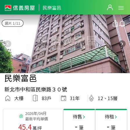
民樂富邑
圖片 1/11
民樂富邑
新北市中和區民樂路３０號
大樓
83戶
31
年
12、15層
2026年/04月
待售
待租
最新平均單價
-
-
45.4
筆
筆
萬/坪