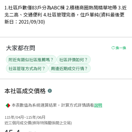
1.社區戶數僅83戶分為ABC棟 2.積穗商圈熱鬧精華地帶 3.近
北二高、交通便利 4.社區管理完善，住戶單純(資料最後更
新日：2021/09/30)
大家都在問
換一換
附近有類似社區推薦嗎？
社區評價如何？
社區管理方式為何？
周邊近期成交行情？
本社區
成交價格
本表數值為系統運算結果，計算方式詳情請看
說明
115年/04月~115年/06月
近三個月成交價(排除特殊關係間之交易)