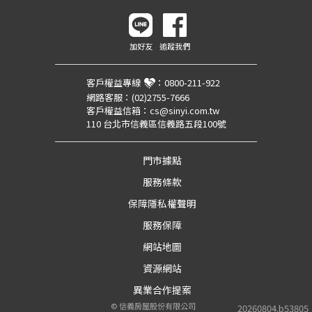
加好友
追蹤我們
客戶權益專線
：
0800-211-922
網路客服：
(02)2755-7666
客戶權益信箱：
cs@sinyi.com.tw
110 台北市信義區信義路五段100號
門市據點
服務條款
保障隱私權聲明
服務保障
網站地圖
資源網站
異業合作提案
©
信義房屋股份有限公司
20260804.b53805