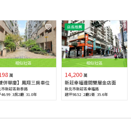
店長推薦
相似
社區
相似
社區
198
14,200
萬
萬
雙併華廈】鳳翔三房車位
新莊幸福邊間雙層金店面
北市新莊區新泰路
新北市新莊區幸福路
坪
46.99
3房2廳
31.0年
建坪
98.52
2廳1衛
35.6年