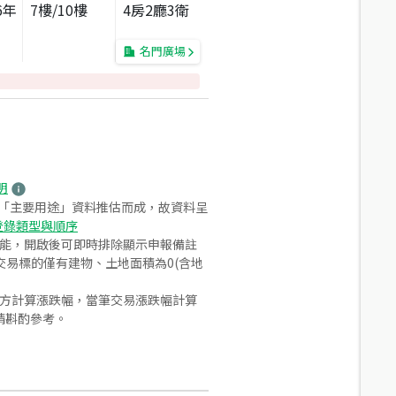
6
年
7
樓/
10
樓
4房2廳3衛
名門廣場
明
之「主要用途」資料推估而成，故資料呈
登錄類型與順序
功能，開啟後可即時排除顯示申報備註
易標的僅有建物、土地面積為0(含地
合方計算漲跌幅，當筆交易漲跌幅計算
請斟酌參考。