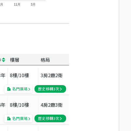
7月
11月
3月
齡
樓層
格局
3
年
8
樓/
10
樓
3房2廳2衛
名門廣場
歷史移轉
3
次
6
年
8
樓/
10
樓
4房2廳3衛
名門廣場
歷史移轉
3
次