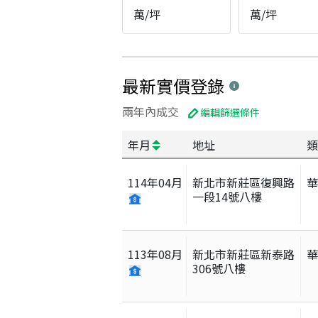
萬/坪
萬/坪
最新實價登錄
兩年內成交
編輯篩選條件
年月
地址
類
114
年
04
月
新北市新莊區復興路
一段14號八樓
113
年
08
月
新北市新莊區新泰路
306號八樓