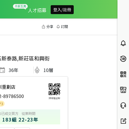
人才招募
登入/註冊
分享
訂閱
區新泰路,新莊區和興街
36
年
10層
圳重劃店
2-89786500
掃碼電話聊
方
已成交買方
從業時間
183組
22-23年