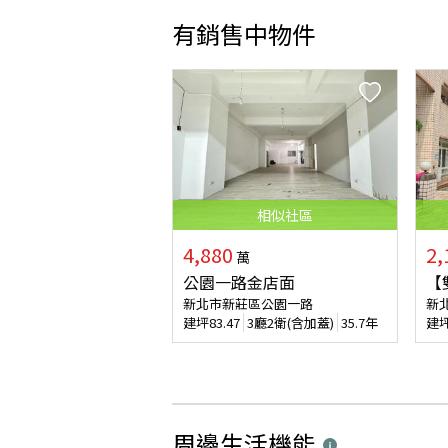
有銷售中物件
相似
社區
4,880
2,
萬
公園一路金店面
【
新北市新莊區公園一路
新
建坪
83.47
3廳2衛(含加蓋)
35.7年
建
周邊生活機能