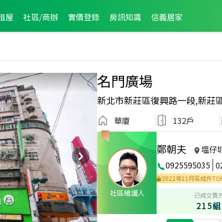
租屋
社區/商辦
實價登錄
房訊知識
信義居家
名門廣場
新北市新莊區復興路一段,新莊
華廈
132戶
鄭朝夫
塭仔
0925595035
0
026年7月區成件TOP2
2025年4月區成件TOP3
2022年11月區成件TOP3
社區維護人
已成交賣
215組