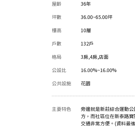
屋齡
36
年
坪數
36.00~65.00坪
樓高
10層
戶數
132戶
格局
3房,4房,店面
公設比
16.00%~16.00%
公共設施
花園
主要特色
旁邊就是新莊綜合運動公
方，而社區位在新泰路寶
交通非常方便。(資料最後更新