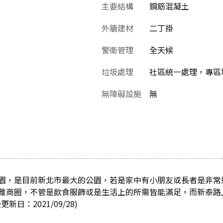
主要結構
鋼筋混凝土
外牆建材
二丁掛
警衛管理
全天候
垃圾處理
社區統一處理，專區堆
無障礙設施
無
園，是目前新北市最大的公園，若是家中有小朋友或長者是非常
雅商圈，不管是飲食服飾或是生活上的所需皆能滿足，而新泰路
日：2021/09/28)