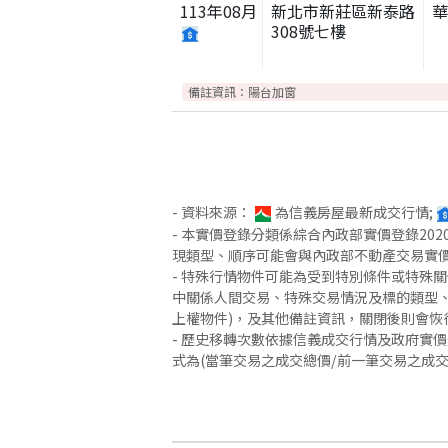
113
年
08
月
新北市新莊區新泰路
308號七樓
備註資訊：
陽台加窗
- 資料來源：
為信義房屋最新成交行情;
- 本實價登錄分類係綜合內政部實價登錄2
現類型、順序可能會與內政部不動產交易實
- 特殊行情物件可能為受到特別條件或特殊
中關係人間交易、特殊交易情況及標的類型、
上權物件)，及其他備註資訊，關閉後則會恢
- 歷史移轉次數依據信義成交行情及政府實
式為(當筆交易之成交總價/前一筆交易之成