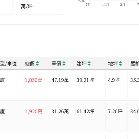
40萬
萬/坪
7月
11月
3月
型/車位
總價
單價
建坪
地坪
屋
華廈
1,850
萬
47.19
萬
39.21
坪
4.9
坪
35.
華廈
1,920
萬
31.26
萬
61.42
坪
7.26
坪
34.