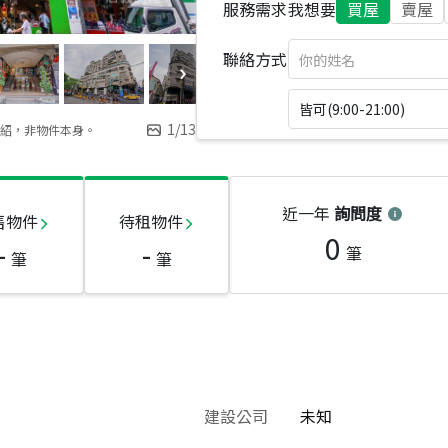
服務需求
我想要
買屋
賣屋
聯絡方式
皆可(9:00-21:00)
1
/
13
紹，非物件本身。
近一年
詢問度
售物件
待租物件
0
-
-
筆
筆
筆
建設公司
未知