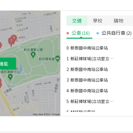
交通
學校
購物
公車
公共自行車
(
16
)
(
2
)
0
新泰國中南站公車站
1
新莊棒球場(立功里立德里)公車站
機能
2
新泰國中南站公車站
3
新泰國中南站公車站
4
新泰國中南站公車站
5
新莊棒球場(立功里立德里)公車站
6
材試所公車站
7
新莊體育場(立功里)公車站