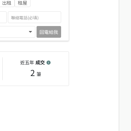
出租
租屋
回電給我
近五年
成交
2
筆