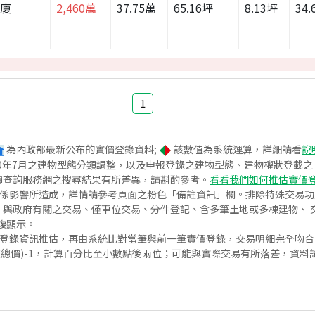
華廈
2,460
萬
37.75
萬
65.16
坪
8.13
坪
34.
1
為內政部最新公布的實價登錄資料;
該數值為系統運算，詳細請看
說
020年7月之建物型態分類調整，以及申報登錄之建物型態、建物權狀登載
價查詢服務網之搜尋結果有所差異，請斟酌參考。
看看我們如何推估實價
關係影響所造成，詳情請參考頁面之粉色「備註資訊」欄。排除特殊交易
與政府有關之交易、僅車位交易、分件登記、含多筆土地或多棟建物、 交
復顯示。
價登錄資訊推估，再由系統比對當筆與前一筆實價登錄，交易明細完全吻
交總價)-1，計算百分比至小數點後兩位；可能與實際交易有所落差，資料