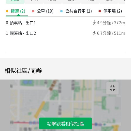
捷運
(
2
)
公車
(
19
)
公共自行車
(
1
)
停車場
(
2
)
0
頂溪站 - 出口1
4.9
分鐘 /
372m
1
頂溪站 - 出口2
6.7
分鐘 /
511m
相似社區/商辦
點擊觀看相似社區