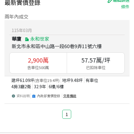
編輯篩選
最新實價登錄
條件
兩年內成交
115
年
03
月
華廈
永和世家
新北市永和區中山路一段60巷9弄11號六樓
2,900
萬
57.57
萬/坪
含車位500萬
已扣除車位
建坪
61.09
坪
地坪
9.48
坪
有車位
(含車位
19.4
坪)
4房3廳2衛
32.9
年
6
樓/
6
樓
資料說明
內政部實價登錄
交易備註
1