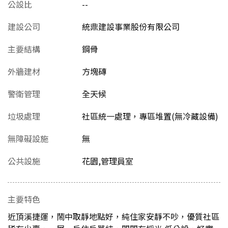
公設比
--
建設公司
統鼎建設事業股份有限公司
主要結構
鋼骨
外牆建材
方塊磚
警衛管理
全天候
垃圾處理
社區統一處理，專區堆置(無冷藏設備)
無障礙設施
無
公共設施
花園,管理員室
主要特色
近頂溪捷運，鬧中取靜地點好，純住家安靜不吵，優質社區