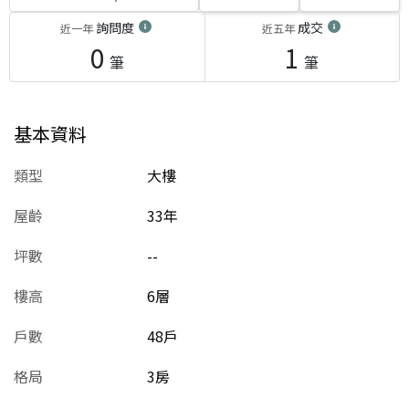
詢問度
成交
近一年
近五年
0
1
筆
筆
基本資料
類型
大樓
屋齡
33
年
坪數
--
樓高
6層
戶數
48戶
格局
3房