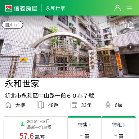
永和世家
圖片 1/8
永和世家
新北市永和區中山路一段６０巷７號
大樓
48戶
33
年
6層
2026年/03月
待售
待租
最新平均單價
-
-
57.6
筆
筆
萬/坪