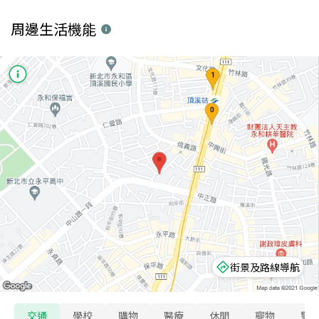
周邊生活機能
街景及路線導航
交通
學校
購物
醫療
休閒
寵物
警