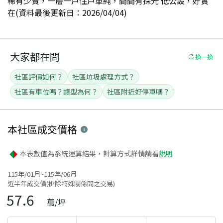
稀有少賣，一層一戶住戶單純，間間有採光 低公設，好實
在(資料最後更新日：2026/04/04)
大家都在問
換一換
社區評價如何？
社區垃圾處理方式？
社區有車位嗎？類型為何？
社區附近好停車嗎？
本社區
成交價格
本表數值為系統運算結果，計算方式詳情請看
說明
115年/01月~115年/06月
近半年成交價(排除特殊關係間之交易)
57.6
萬/坪