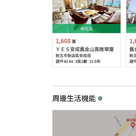
本
社區
1,608
1,
萬
ＹＥＳ安成舊金山寬敞華廈
舊
新北市新店區安成街
新
建坪
40.44
3房2廳
32.6年
建
周邊生活機能