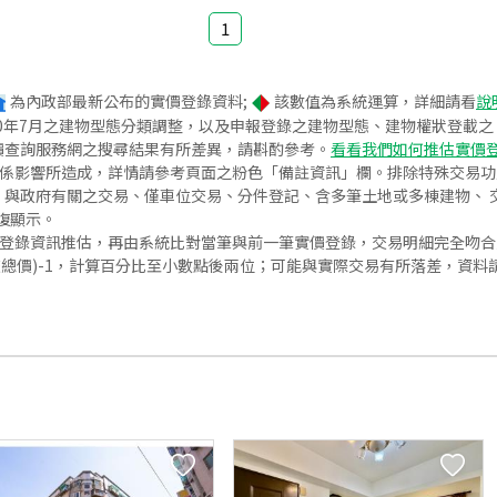
1
為內政部最新公布的實價登錄資料;
該數值為系統運算，詳細請看
說
020年7月之建物型態分類調整，以及申報登錄之建物型態、建物權狀登載
價查詢服務網之搜尋結果有所差異，請斟酌參考。
看看我們如何推估實價
關係影響所造成，詳情請參考頁面之粉色「備註資訊」欄。排除特殊交易
與政府有關之交易、僅車位交易、分件登記、含多筆土地或多棟建物、 交
復顯示。
價登錄資訊推估，再由系統比對當筆與前一筆實價登錄，交易明細完全吻
交總價)-1，計算百分比至小數點後兩位；可能與實際交易有所落差，資料