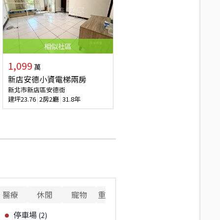
相似
社區
1,099
萬
新店安德小資電梯兩房
新北市新店區安德街
建坪
23.76
2房2廳
31.8年
醫療
休閒
寵物
重要設施
停車場
(
2
)