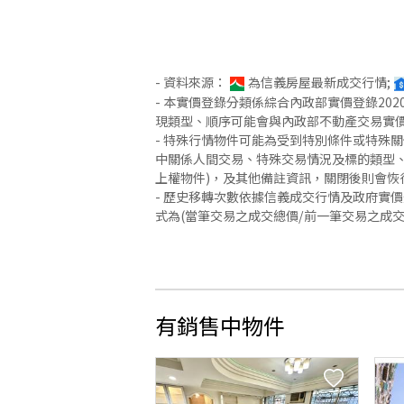
- 資料來源：
為信義房屋最新成交行情;
- 本實價登錄分類係綜合內政部實價登錄2
現類型、順序可能會與內政部不動產交易實
- 特殊行情物件可能為受到特別條件或特殊
中關係人間交易、特殊交易情況及標的類型、
上權物件)，及其他備註資訊，關閉後則會恢
- 歷史移轉次數依據信義成交行情及政府實
式為(當筆交易之成交總價/前一筆交易之成
有銷售中物件