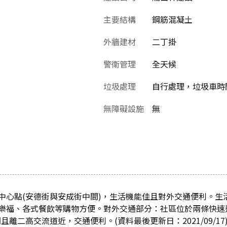
主要結構
鋼筋混凝土
外牆建材
二丁掛
警衛管理
全天候
垃圾處理
自行處理，垃圾車時間：
無障礙設施
無
中心點(安德街與安成街中間)，生活機能佳且對外交通便利。生
樂福、各式餐飲等購物方便。對外交通部分：社區位於兩條快速
離二高交流道近，交通便利。(資料最後更新日：2021/09/17