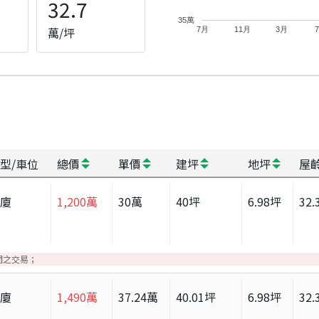
32.7
35萬
萬/坪
7月
11月
3月
型/車位
總價
單價
建坪
地坪
屋
華廈
1,200
萬
30
萬
40
坪
6.98
坪
32.
間之交易；
華廈
1,490
萬
37.24
萬
40.01
坪
6.98
坪
32.