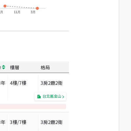
7月
11月
3月
齡
樓層
格局
3
年
4
樓/
7
樓
3房2廳2衛
台北舊金山
3
年
3
樓/
7
樓
3房2廳2衛