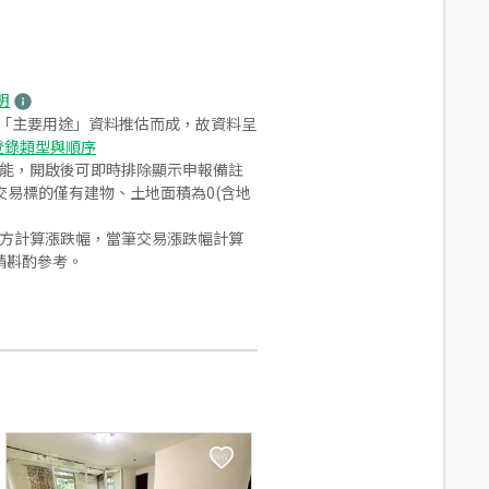
明
之「主要用途」資料推估而成，故資料呈
登錄類型與順序
功能，開啟後可即時排除顯示申報備註
易標的僅有建物、土地面積為0(含地
合方計算漲跌幅，當筆交易漲跌幅計算
請斟酌參考。