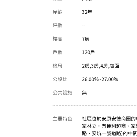
屋齡
32
年
坪數
--
樓高
7層
戶數
120戶
格局
2房,3房,4房,店面
公設比
26.00%~27.00%
公共設施
無
主要特色
社區位於安康安德商圈的
家林立，有便利超商、家
路、安坑一號道路)的中間且