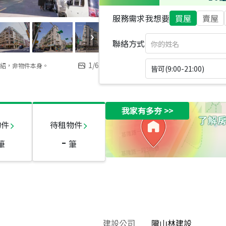
服務需求
我想要
買屋
賣屋
聯絡方式
1
/
6
紹，非物件本身。
皆可(9:00-21:00)
我家有多夯
>>
物件
待租物件
-
筆
筆
建設公司
隴山林建設