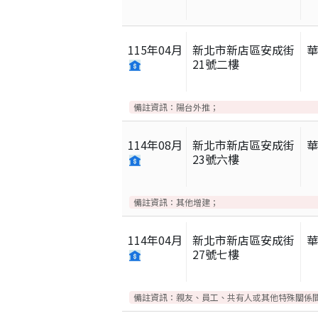
115
年
04
月
新北市新店區安成街
21號二樓
備註資訊：
陽台外推；
114
年
08
月
新北市新店區安成街
23號六樓
備註資訊：
其他增建；
114
年
04
月
新北市新店區安成街
27號七樓
備註資訊：
親友、員工、共有人或其他特殊關係