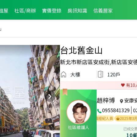
租屋
社區/商辦
實價登錄
房訊知識
信義居家
山
台北舊金山
新北市新店區安成街,新店區安
大樓
120戶
♥️ 有
10
趙梓博
安康
0955841329
0
2024年10月區成件TOP2
2025年1月業績破百萬經紀人員
2025年3月龍虎榜
社區維護人
已成交
10