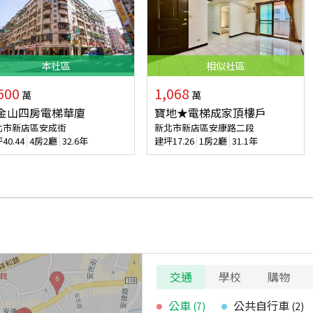
本
社區
相似
社區
600
1,068
萬
萬
金山四房電梯華廈
寶地★電梯成家頂樓戶
北市新店區安成街
新北市新店區安康路二段
坪
40.44
4房2廳
32.6年
建坪
17.26
1房2廳
31.1年
交通
學校
購物
公車
公共自行車
(
7
)
(
2
)