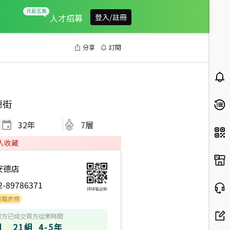
人才招募
登入/註冊
分享
訂閱
德街
32
年
7層
人收藏
安德店
2-89786371
掃碼電話聊
賣方
已成交買方
從業時間
組
21組
4-5年