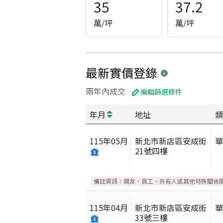
35
37.2
萬/坪
萬/坪
最新實價登錄
兩年內成交
編輯篩選條件
年月
地址
類
115
年
05
月
新北市新店區安成街
21號四樓
備註資訊：
親友、員工、共有人或其他特殊關係
115
年
04
月
新北市新店區安成街
33號三樓