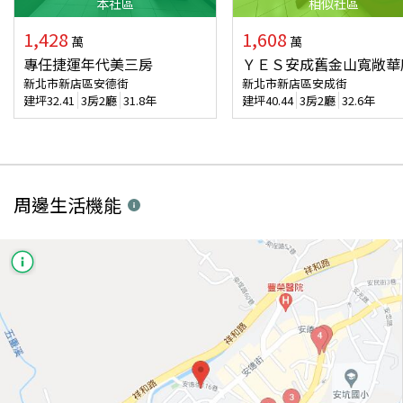
本
社區
相似
社區
1,428
1,608
萬
萬
專任捷運年代美三房
ＹＥＳ安成舊金山寬敞華
新北市新店區安德街
新北市新店區安成街
建坪
32.41
3房2廳
31.8年
建坪
40.44
3房2廳
32.6年
周邊生活機能