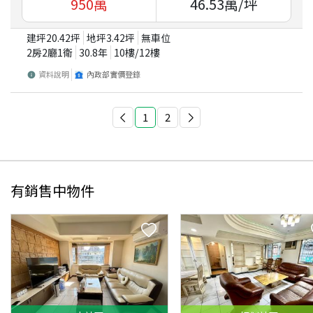
950
萬
46.53
萬/坪
建坪
20.42
坪
地坪
3.42
坪
無車位
2房2廳1衛
30.8
年
10
樓/
12
樓
資料說明
內政部實價登錄
1
2
有銷售中物件