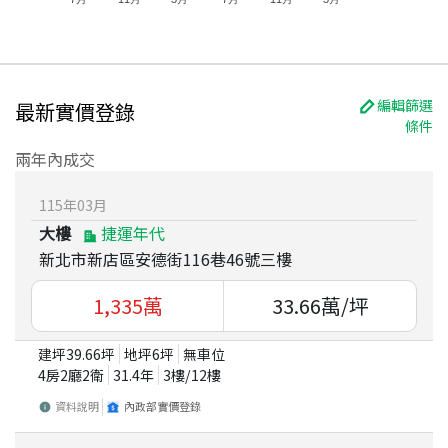
編輯篩選
最新實價登錄
條件
兩年內成交
115
年
03
月
大樓
捷運年代
新北市新店區安德街116巷46號三樓
1,335
萬
33.66
萬/坪
建坪
39.66
坪
地坪
6
坪
無車位
4房2廳2衛
31.4
年
3
樓/
12
樓
資料說明
內政部實價登錄