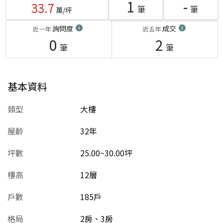
1
-
33.7
筆
筆
萬/坪
詢問度
成交
近一年
近五年
0
2
筆
筆
基本資料
類型
大樓
屋齡
32
年
坪數
25.00~30.00坪
樓高
12層
戶數
185戶
格局
2房、3房