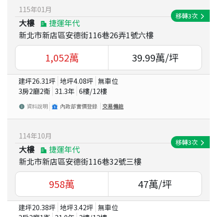
115
年
01
月
移轉
3
次
大樓
捷運年代
新北市新店區安德街116巷26弄1號六樓
1,052
萬
39.99
萬/坪
建坪
26.31
坪
地坪
4.08
坪
無車位
3房2廳2衛
31.3
年
6
樓/
12
樓
資料說明
內政部實價登錄
交易備註
114
年
10
月
移轉
3
次
大樓
捷運年代
新北市新店區安德街116巷32號三樓
958
萬
47
萬/坪
建坪
20.38
坪
地坪
3.42
坪
無車位