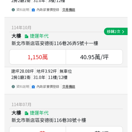
2房2廳1衛
31.0
年
3
樓/
12
樓
資料說明
內政部實價登錄
交易備註
114
年
10
月
移轉
2
次
大樓
捷運年代
新北市新店區安德街116巷26弄5號十一樓
1,150
萬
40.95
萬/坪
建坪
28.08
坪
地坪
3.92
坪
無車位
2房1廳1衛
31.0
年
11
樓/
12
樓
資料說明
內政部實價登錄
交易備註
114
年
07
月
大樓
捷運年代
新北市新店區安德街116巷38號十樓