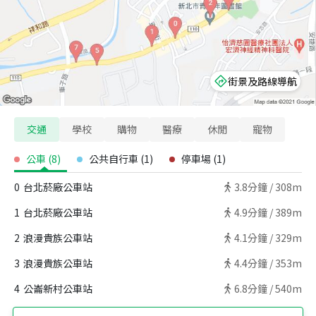
街景及路線導航
交通
學校
購物
醫療
休閒
寵物
公車
(
8
)
公共自行車
(
1
)
停車場
(
1
)
0
台北菸廠公車站
3.8
分鐘 /
308m
1
台北菸廠公車站
4.9
分鐘 /
389m
2
浪漫貴族公車站
4.1
分鐘 /
329m
3
浪漫貴族公車站
4.4
分鐘 /
353m
4
公崙新村公車站
6.8
分鐘 /
540m