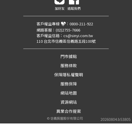
加好友
追蹤我們
客戶權益專線
：
0800-211-922
網路客服：
(02)2755-7666
客戶權益信箱：
cs@sinyi.com.tw
110 台北市信義區信義路五段100號
門市據點
服務條款
保障隱私權聲明
服務保障
網站地圖
資源網站
異業合作提案
©
信義房屋股份有限公司
20260804.b53805