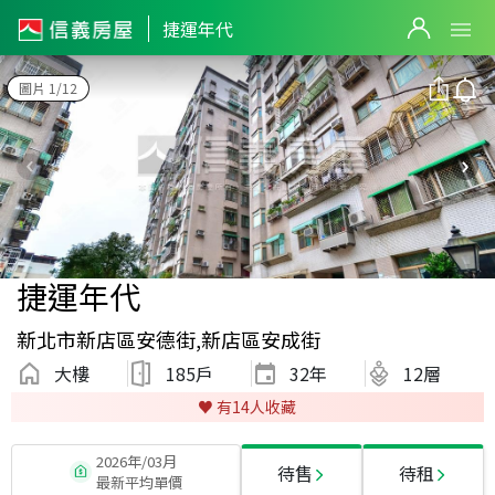
捷運年代
圖片 1/12
捷運年代
新北市新店區安德街,新店區安成街
大樓
185戶
32
年
12層
♥️ 有
14
人收藏
2026年/03月
待售
待租
最新平均單價