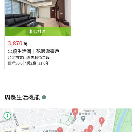
相似
社區
3,870
萬
忠順生活圈｜花園露臺戶
台北市文山區忠順街二段
建坪
56.6
4房2廳
31.0年
周邊生活機能