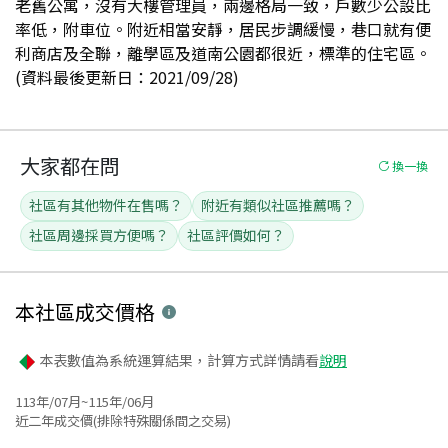
老舊公寓，沒有大樓管理員，兩邊格局一致，戶數少公設比
率低，附車位。附近相當安靜，居民步調緩慢，巷口就有便
利商店及全聯，離學區及道南公園都很近，標準的住宅區。
(資料最後更新日：2021/09/28)
大家都在問
換一換
社區有其他物件在售嗎？
附近有類似社區推薦嗎？
社區周邊採買方便嗎？
社區評價如何？
本社區
成交價格
本表數值為系統運算結果，計算方式詳情請看
說明
113年/07月~115年/06月
近二年成交價(排除特殊關係間之交易)