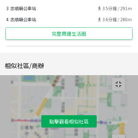
3
忠順廟公車站
3.5
分鐘 /
291m
4
忠順廟公車站
3.6
分鐘 /
280m
完整周邊生活圈
相似社區/商辦
點擊觀看相似社區