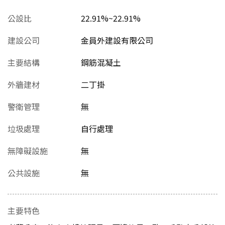
公設比
22.91%~22.91%
建設公司
金員外建設有限公司
主要結構
鋼筋混凝土
外牆建材
二丁掛
警衛管理
無
垃圾處理
自行處理
無障礙設施
無
公共設施
無
主要特色