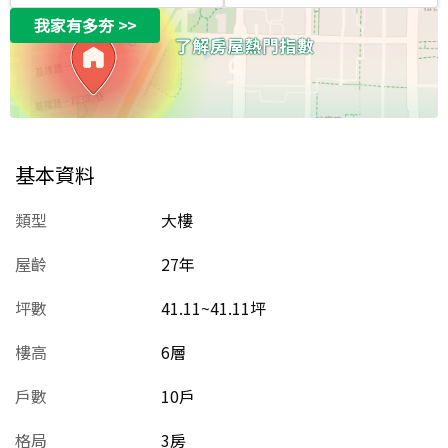
我家有多夯
>>
基本資料
類型
大樓
屋齡
27
年
坪數
41.11~41.11坪
樓高
6層
戶數
10戶
格局
3房