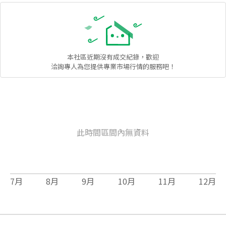
本社區
近期沒有成交紀錄，歡迎
洽詢專人為您提供專業市場行情的服務吧！
此時間區間內無資料
7
月
8
月
9
月
10
月
11
月
12
月