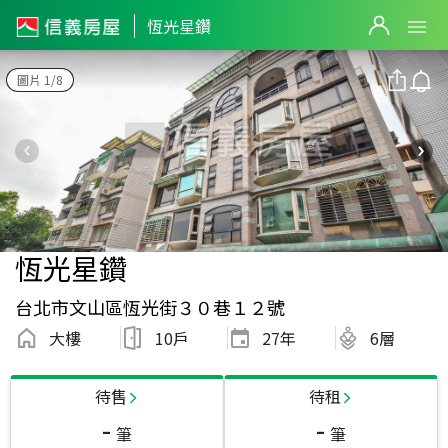
恆光星鑽
圖片 1/8
恆光星鑽
台北市文山區恆光街３０巷１２號
大樓
10戶
27
年
6層
待售
待租
-
-
筆
筆