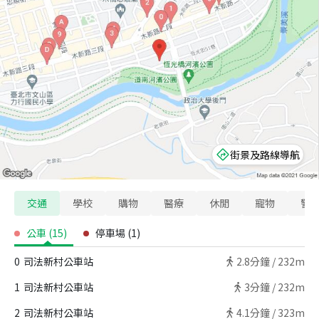
街景及路線導航
交通
學校
購物
醫療
休閒
寵物
警
公車
(
15
)
停車場
(
1
)
0
司法新村公車站
2.8
分鐘 /
232m
1
司法新村公車站
3
分鐘 /
232m
2
司法新村公車站
4.1
分鐘 /
323m