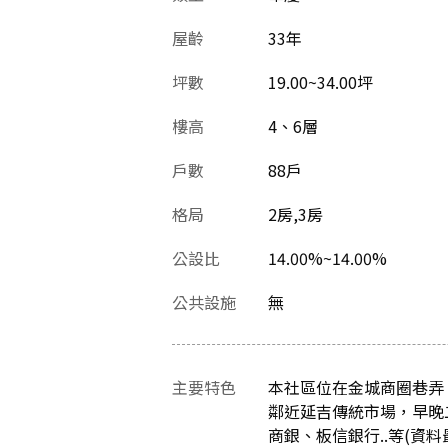
屋齡
33
年
坪數
19.00~34.00坪
樓高
4、6層
戶數
88戶
格局
2房,3房
公設比
14.00%~14.00%
公共設施
無
主要特色
本社區位在金城商圈巷弄
鄰近延吉傳統市場，早晚
商銀、板信銀行..等(資料最後