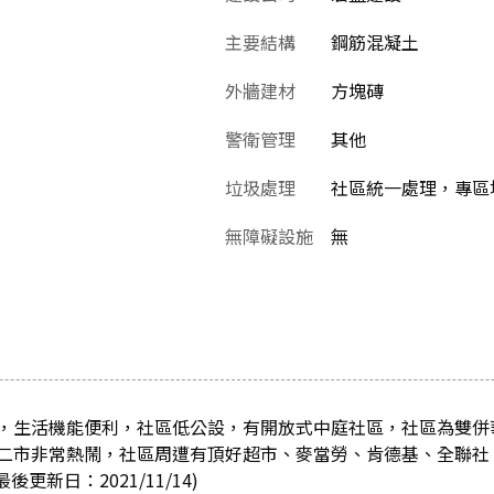
主要結構
鋼筋混凝土
外牆建材
方塊磚
警衛管理
其他
垃圾處理
社區統一處理，專區
無障礙設施
無
，生活機能便利，社區低公設，有開放式中庭社區，社區為雙併
二市非常熱鬧，社區周遭有頂好超市、麥當勞、肯德基、全聯社
更新日：2021/11/14)