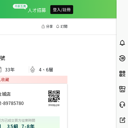
人才招募
登入/註冊
分享
訂閱
號
33
年
4、6層
人收藏
金城店
2-89785780
掃碼電話聊
賣方
已成交買方
從業時間
組
35組
7-8年