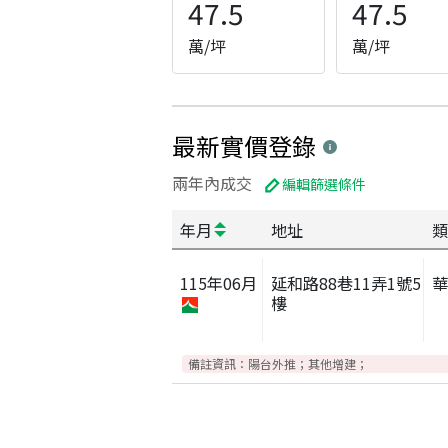
47.5
47.5
萬/坪
萬/坪
最新實價登錄
兩年內成交
編輯篩選條件
年月
地址
類
115
年
06
月
延和路88巷11弄1號5
樓
備註資訊：
陽台外推；其他增建；