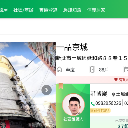
租屋
社區/商辦
實價登錄
房訊知識
信義居家
一品京城
新北市土城區延和路８８巷１５
華廈
88戶
♥️ 有
6
莊博崴
土城
0982956226
0
成件TOP2
2022年3月區成件TOP1
2021年3月區成件TOP3
社區維護人
已成交
37