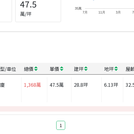
47.5
35萬
萬/坪
7月
11月
3月
型/車位
總價
單價
建坪
地坪
屋
華廈
1,368
萬
47.5
萬
28.8
坪
6.13
坪
32.
1