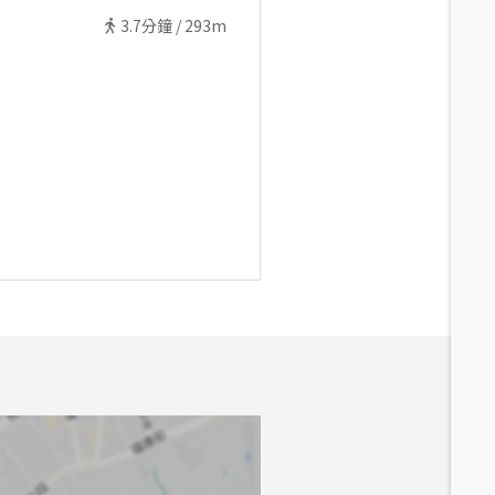
3.7
分鐘 /
293m