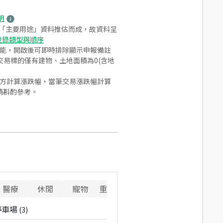
明
之「主要用途」資料推估而成，故資料呈
登錄類型與順序
功能，開啟後可即時排除顯示申報備註
易標的僅有建物、土地面積為0(含地
合方計算漲跌幅，當筆交易漲跌幅計算
請斟酌參考。
醫療
休閒
寵物
重要設施
停車場
(
3
)