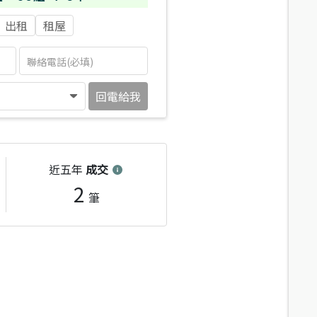
出租
租屋
回電給我
近五年
成交
2
筆