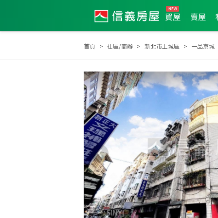
買屋
賣屋
首頁
社區/商辦
新北市土城區
一品京城
土地達人
2022年3月區業績TOP1
2025年11月區