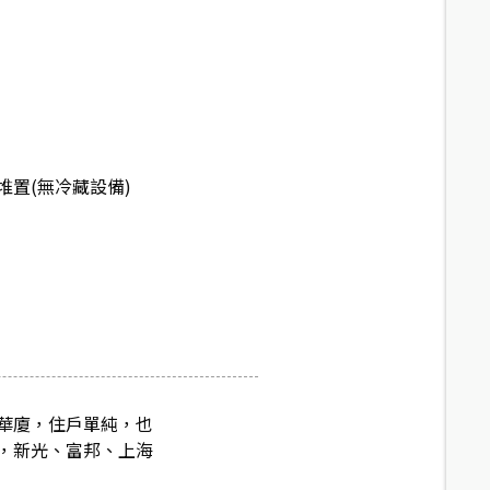
堆置(無冷藏設備)
華廈，住戶單純，也
，新光、富邦、上海