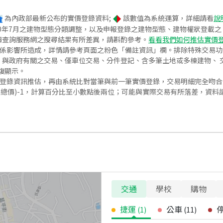
為內政部最新公布的實價登錄資料;
該數值為系統運算，詳細請看
說
020年7月之建物型態分類調整，以及申報登錄之建物型態、建物權狀登載
價查詢服務網之搜尋結果有所差異，請斟酌參考。
看看我們如何推估實價
關係影響所造成，詳情請參考頁面之粉色「備註資訊」欄。排除特殊交易
與政府有關之交易、僅車位交易、分件登記、含多筆土地或多棟建物、 交
復顯示。
價登錄資訊推估，再由系統比對當筆與前一筆實價登錄，交易明細完全吻
交總價)-1，計算百分比至小數點後兩位；可能與實際交易有所落差，資料
交通
學校
購物
捷運
公車
(
1
)
(
11
)