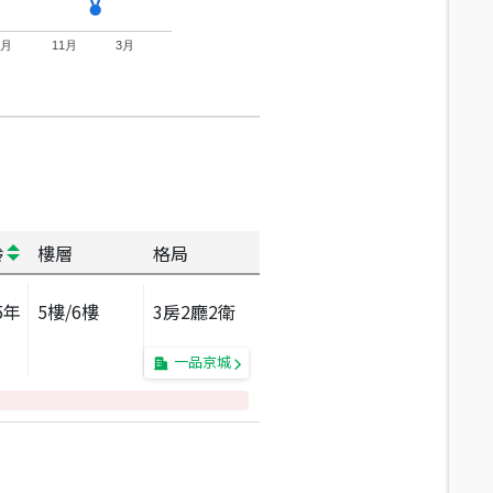
7月
11月
3月
齡
樓層
格局
5
年
5
樓/
6
樓
3房2廳2衛
一品京城