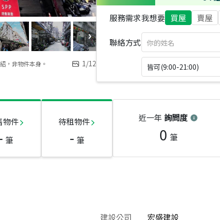
服務需求
我想要
買屋
賣屋
聯絡方式
1
/
12
紹，非物件本身。
皆可(9:00-21:00)
近一年
詢問度
售物件
待租物件
0
-
-
筆
筆
筆
建設公司
宏盛建設