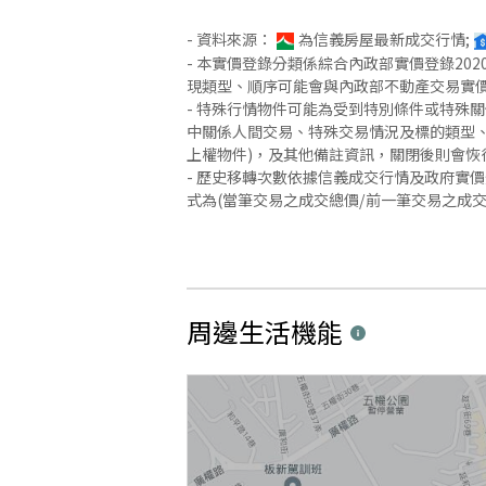
- 資料來源：
為信義房屋最新成交行情;
- 本實價登錄分類係綜合內政部實價登錄2
現類型、順序可能會與內政部不動產交易實
- 特殊行情物件可能為受到特別條件或特殊
中關係人間交易、特殊交易情況及標的類型、
上權物件)，及其他備註資訊，關閉後則會恢
- 歷史移轉次數依據信義成交行情及政府實
式為(當筆交易之成交總價/前一筆交易之成
周邊生活機能