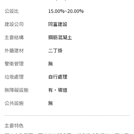
公設比
15.00%~20.00%
建設公司
同富建設
主要結構
鋼筋混凝土
外牆建材
二丁掛
警衛管理
無
垃圾處理
自行處理
無障礙設施
有，坡道
公共設施
無
主要特色