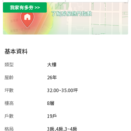
我家有多夯
>>
基本資料
類型
大樓
屋齡
26
年
坪數
32.00~35.00坪
樓高
8層
戶數
19戶
格局
3房,4房,3~4房