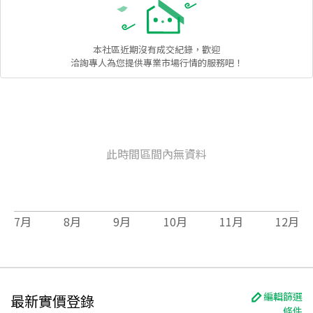
本社區
近期沒有成交紀錄，歡迎
洽詢專人為您提供專業市場行情的服務吧！
此時間區間內無資料
7
月
8
月
9
月
10
月
11
月
12
月
編輯篩選
最新實價登錄
條件