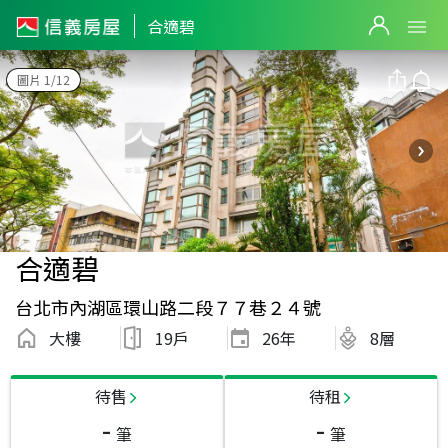
合適碧
圖片 1/12
合適碧
台北市內湖區環山路二段７７巷２４號
大樓
19戶
26
年
8層
待售
待租
-
-
筆
筆