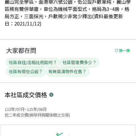
麗山完全學區，面港華六號公園，低公設戶數單純，麗山學
區稀有雙併華廈，車位為機械平面型式，格局為3~4房，格
局方正，三面採光，戶數稀少非常少釋出(資料最後更新
日：2021/11/12)
大家都在問
換一換
社區自住/出租比例如何？
社區管理費多少？
社區有哪些公設？
有無裝潢物件在售？
本社區
成交價格
113年/07月~115年/06月
近二年成交價(排除特殊關係間之交易)