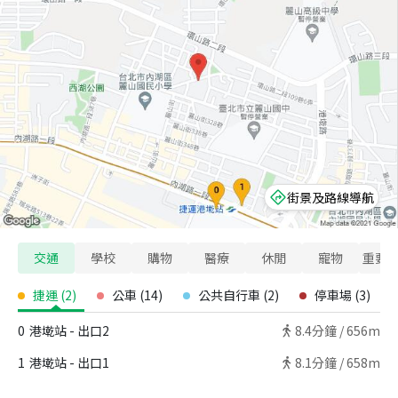
街景及路線導航
交通
學校
購物
醫療
休閒
寵物
重要
捷運
(
2
)
公車
(
14
)
公共自行車
(
2
)
停車場
(
3
)
0
港墘站 - 出口2
8.4
分鐘 /
656m
1
港墘站 - 出口1
8.1
分鐘 /
658m