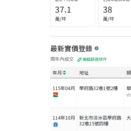
37.1
38
萬/坪
萬/坪
最新實價登錄
兩年內成交
編輯篩選條件
年月
地址
類
115
年
04
月
學府路32巷1號2樓
114
年
10
月
新北市淡水區學府路
32巷15號四樓