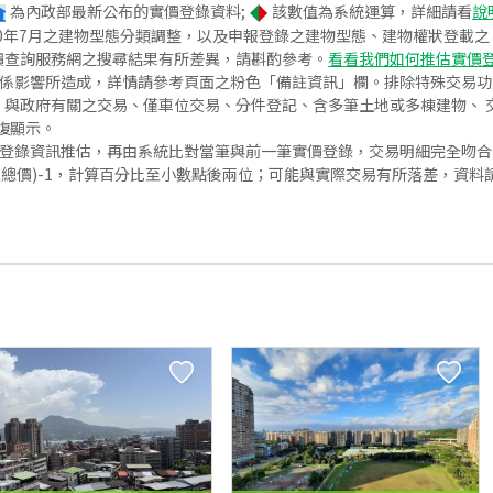
為內政部最新公布的實價登錄資料;
該數值為系統運算，詳細請看
說
020年7月之建物型態分類調整，以及申報登錄之建物型態、建物權狀登載
價查詢服務網之搜尋結果有所差異，請斟酌參考。
看看我們如何推估實價
關係影響所造成，詳情請參考頁面之粉色「備註資訊」欄。排除特殊交易
與政府有關之交易、僅車位交易、分件登記、含多筆土地或多棟建物、 交
復顯示。
價登錄資訊推估，再由系統比對當筆與前一筆實價登錄，交易明細完全吻
交總價)-1，計算百分比至小數點後兩位；可能與實際交易有所落差，資料