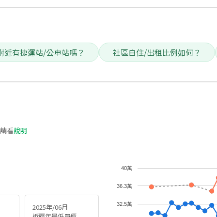
附近有捷運站/公車站嗎？
社區自住/出租比例如何？
請看
說明
40萬
36.3萬
32.5萬
2025年/06月
近兩年最低單價