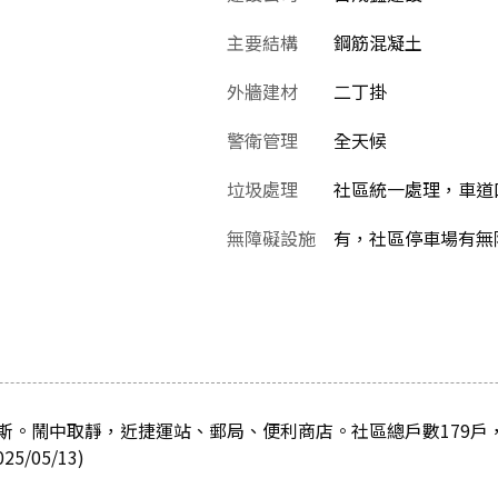
主要結構
鋼筋混凝土
外牆建材
二丁掛
警衛管理
全天候
垃圾處理
社區統一處理，車道
無障礙設施
有，社區停車場有無
斯。鬧中取靜，近捷運站、郵局、便利商店。社區總戶數179戶
/05/13)