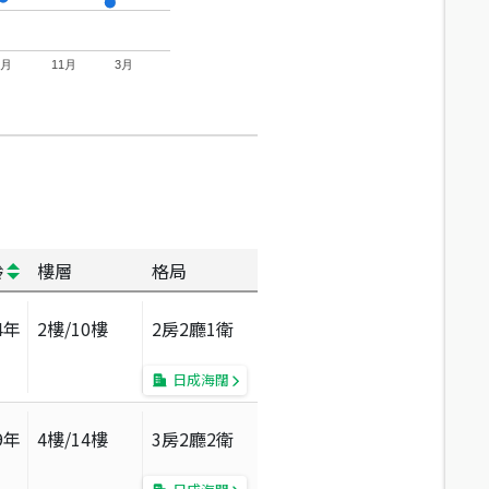
7月
11月
3月
齡
樓層
格局
4
年
2
樓/
10
樓
2房2廳1衛
日成海闊
9
年
4
樓/
14
樓
3房2廳2衛