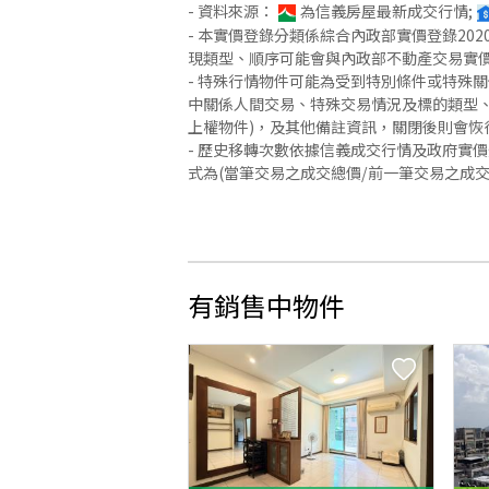
- 資料來源：
為信義房屋最新成交行情;
- 本實價登錄分類係綜合內政部實價登錄2
現類型、順序可能會與內政部不動產交易實
- 特殊行情物件可能為受到特別條件或特殊
中關係人間交易、特殊交易情況及標的類型、
上權物件)，及其他備註資訊，關閉後則會恢
- 歷史移轉次數依據信義成交行情及政府實
式為(當筆交易之成交總價/前一筆交易之成
有銷售中物件