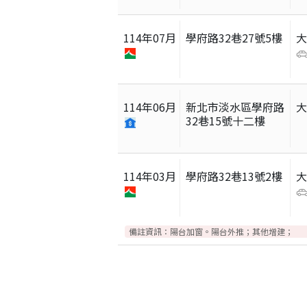
114
年
07
月
學府路32巷27號5樓
114
年
06
月
新北市淡水區學府路
32巷15號十二樓
114
年
03
月
學府路32巷13號2樓
備註資訊：
陽台加窗。陽台外推；其他增建；