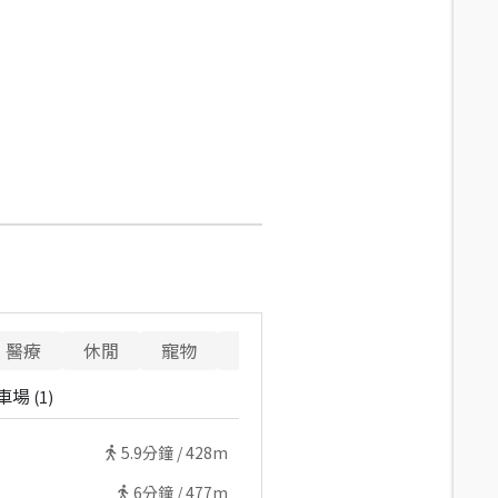
醫療
休閒
寵物
警消
重要設施
車場
(
1
)
5.9
分鐘 /
428m
6
分鐘 /
477m