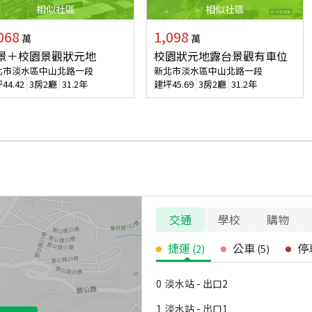
相似
社區
相似
社區
068
1,098
萬
萬
景＋校園景觀狀元地
校園狀元地露台景觀有車位
北市淡水區中山北路一段
新北市淡水區中山北路一段
坪
44.42
3房2廳
31.2年
建坪
45.69
3房2廳
31.2年
交通
學校
購物
捷運
公車
停
(
2
)
(
5
)
0
淡水站 - 出口2
1
淡水站 - 出口1