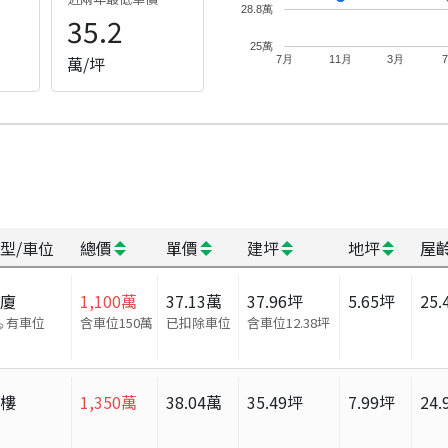
28.8萬
35.2
25萬
萬/坪
7月
11月
3月
型/車位
總價
單價
建坪
地坪
屋
華廈
1,100
萬
37.13
萬
37.96
坪
5.65
坪
25.
有車位
含車位150萬
已扣除車位
含車位
12.38
坪
大樓
1,350
萬
38.04
萬
35.49
坪
7.99
坪
24.