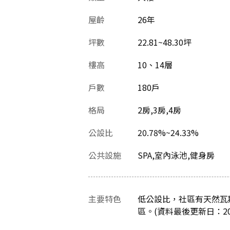
屋齡
26
年
坪數
22.81~48.30坪
樓高
10、14層
戶數
180戶
格局
2房,3房,4房
公設比
20.78%~24.33%
公共設施
SPA,室內泳池,健身房
主要特色
低公設比，社區有天然瓦
區。(資料最後更新日：2025