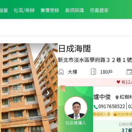
租屋
社區/商辦
實價登錄
房訊知識
信義居家
日成海闊
新北市淡水區學府路３２巷１號
大樓
180戶
♥️ 有
12
爐中俊
紅樹
0917658522
0
2024年10月區成件TOP1
2024年3月業績破百萬經紀人員
2026年4月龍虎
社區維護人
已成交
37