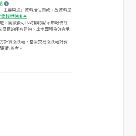
明
之「主要用途」資料推估而成，故資料呈
登錄類型與順序
功能，開啟後可即時排除顯示申報備註
易標的僅有建物、土地面積為0(含地
合方計算漲跌幅，當筆交易漲跌幅計算
請斟酌參考。