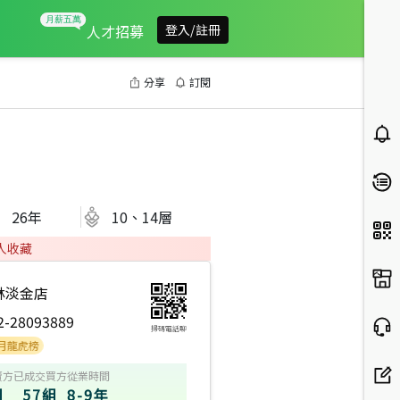
人才招募
登入/註冊
分享
訂閱
26
年
10、14層
人收藏
林淡金店
2-28093889
掃碼電話聊
榜
賣方
已成交買方
從業時間
組
57組
8-9年