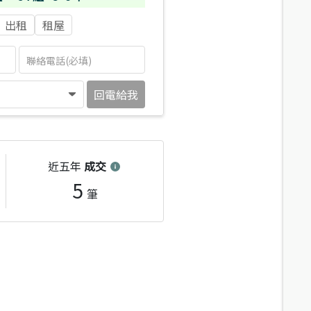
出租
租屋
回電給我
近五年
成交
5
筆