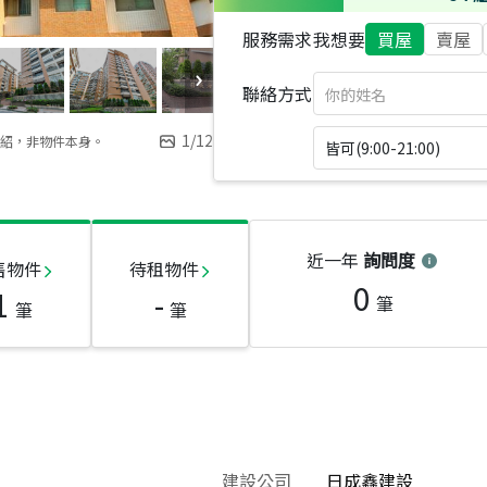
服務需求
我想要
買屋
賣屋
聯絡方式
1
/
12
紹，非物件本身。
皆可(9:00-21:00)
近一年
詢問度
售物件
待租物件
0
1
-
筆
筆
筆
建設公司
日成鑫建設