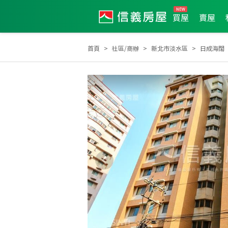
買屋
賣屋
首頁
社區/商辦
新北市淡水區
日成海闊
2026年6月區業績TOP3
2026年4月區成件TOP1