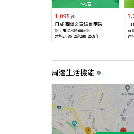
本
社區
1,098
1,
萬
日成海闊文青綠景兩房
山
新北市淡水區學府路
新
建坪
24.86
2房2廳
25.8年
建
周邊生活機能