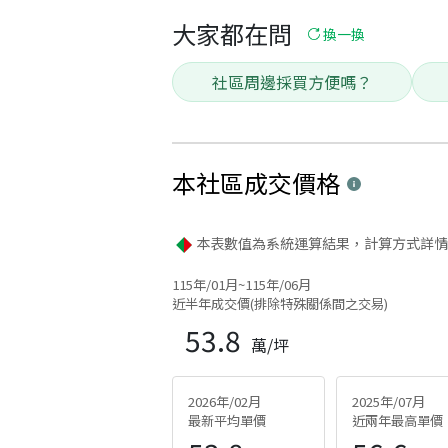
大家都在問
換一換
社區周邊採買方便嗎？
本社區
成交價格
本表數值為系統運算結果，計算方式詳情
115年/01月~115年/06月
近半年成交價(排除特殊關係間之交易)
53.8
萬/坪
2026年/02月
2025年/07月
最新平均單價
近兩年最高單價