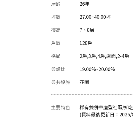
屋齡
26
年
坪數
27.00~40.00坪
樓高
7、8層
戶數
128戶
格局
2房,3房,4房,店面,2-4房
公設比
19.00%~20.00%
公共設施
花園
主要特色
稀有雙併華廈型社區/知名
(資料最後更新日：2025/02