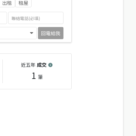
出租
租屋
回電給我
近五年
成交
1
筆