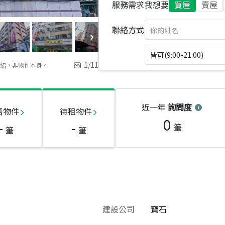
服務需求
我想要
買屋
賣屋
聯絡方式
皆可(9:00-21:00)
1
/
11
紹，非物件本身。
近一年
詢問度
售物件
待租物件
0
-
-
筆
筆
筆
建設公司
寶石