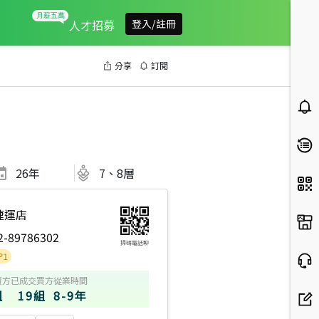
人才招募
登入/註冊
分享
訂閱
26
年
7、8層
捷運店
2-89786302
掃碼電話聊
賣方
已成交買方
從業時間
組
19組
8-9年