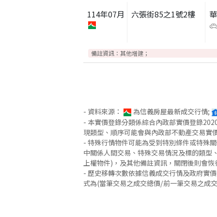
114
年
07
月
六張街85之1號2樓
備註資訊：
其他增建；
- 資料來源：
為信義房屋最新成交行情;
- 本實價登錄分類係綜合內政部實價登錄2
現類型、順序可能會與內政部不動產交易實
- 特殊行情物件可能為受到特別條件或特殊
中關係人間交易、特殊交易情況及標的類型、
上權物件)，及其他備註資訊，關閉後則會恢
- 歷史移轉次數依據信義成交行情及政府實
式為(當筆交易之成交總價/前一筆交易之成