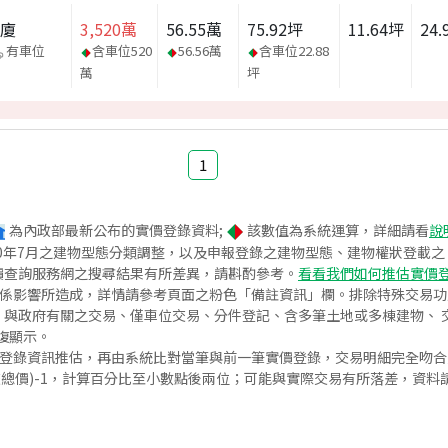
華廈
3,520
萬
56.55
萬
75.92
坪
11.64
坪
24.
有車位
含車位
520
56.56
萬
含車位
22.88
萬
坪
1
為內政部最新公布的實價登錄資料;
該數值為系統運算，詳細請看
說
020年7月之建物型態分類調整，以及申報登錄之建物型態、建物權狀登載
價查詢服務網之搜尋結果有所差異，請斟酌參考。
看看我們如何推估實價
關係影響所造成，詳情請參考頁面之粉色「備註資訊」欄。排除特殊交易
與政府有關之交易、僅車位交易、分件登記、含多筆土地或多棟建物、 交
復顯示。
價登錄資訊推估，再由系統比對當筆與前一筆實價登錄，交易明細完全吻
交總價)-1，計算百分比至小數點後兩位；可能與實際交易有所落差，資料