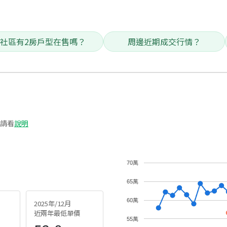
社區有2房戶型在售嗎？
周邊近期成交行情？
請看
說明
70萬
65萬
60萬
2025年/12月
近兩年最低單價
55萬