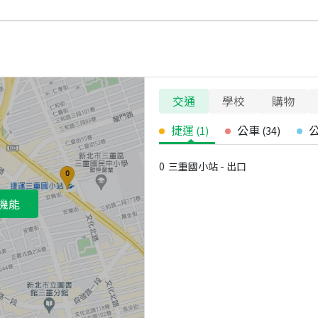
交通
學校
購物
捷運
公車
(
1
)
(
34
)
0
三重國小站 - 出口
機能