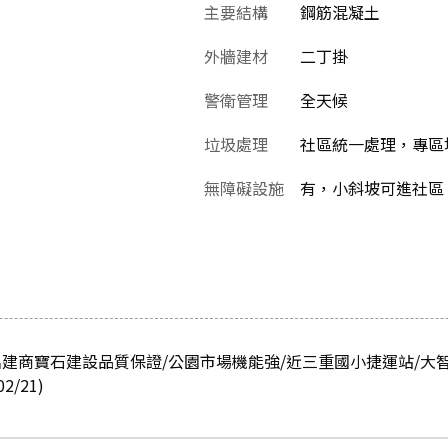
主要結構
鋼筋混凝土
外牆建材
二丁掛
警衛管理
全天候
垃圾處理
社區統一處理，專區堆
無障礙設施
有，小斜坡可進社區
建商寶石建設品質保證/公園市場機能強/近三重國小捷運站/大
/21)