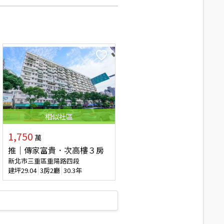
相似
社區
1,750
萬
推｜傳家富貴．次高樓３房
新北市三重區重陽路四段
建坪
29.04
3房2廳
30.3年