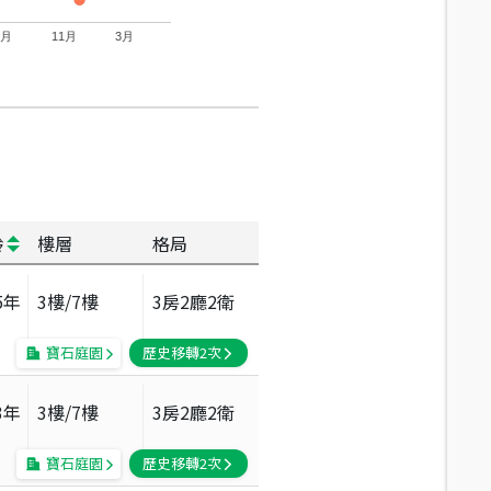
7月
11月
3月
齡
樓層
格局
5
年
3
樓/
7
樓
3房2廳2衛
寶石庭園
歷史移轉
2
次
3
年
3
樓/
7
樓
3房2廳2衛
寶石庭園
歷史移轉
2
次