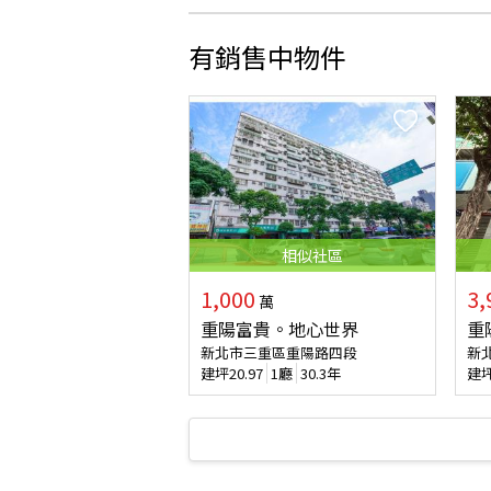
有銷售中物件
相似
社區
1,000
3,
萬
重陽富貴。地心世界
重
新北市三重區重陽路四段
新
建坪
20.97
1廳
30.3年
建