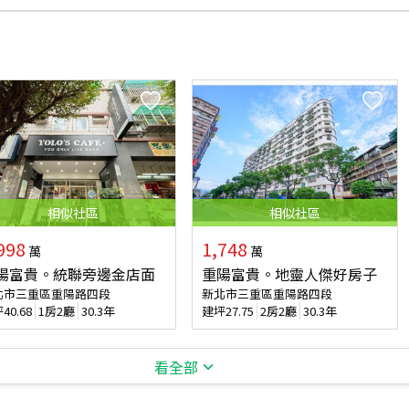
相似
社區
相似
社區
998
1,748
萬
萬
陽富貴。統聯旁邊金店面
重陽富貴。地靈人傑好房子
北市三重區重陽路四段
新北市三重區重陽路四段
坪
40.68
1房2廳
30.3年
建坪
27.75
2房2廳
30.3年
看全部