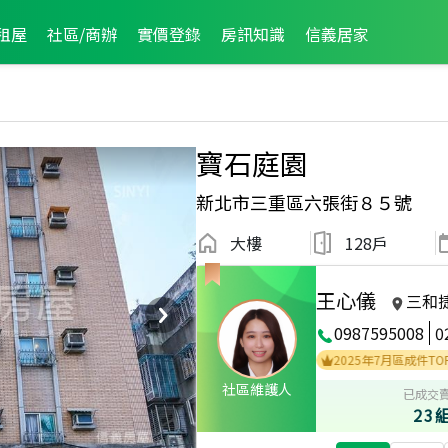
租屋
社區/商辦
實價登錄
房訊知識
信義居家
寶石庭園
新北市三重區六張街８５號
大樓
128戶
王心儀
三和
0987595008
0
2024年5月區業績TOP1
2023年3月區業績TOP1
2025年7月區成件TOP1
社區維護人
已成交
23