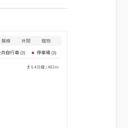
醫療
休閒
寵物
警消
重要設施
公共自行車
停車場
(
3
)
(
3
)
6.4
分鐘 /
483m