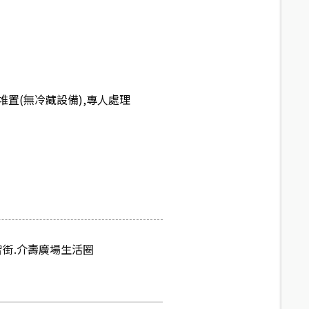
置(無冷藏設備),專人處理
智街.介壽廣場生活圈