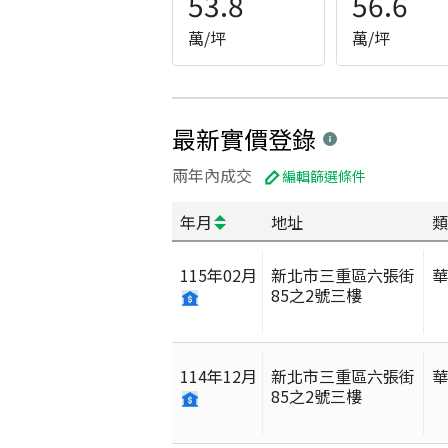
53.8
56.6
萬/坪
萬/坪
最新實價登錄
兩年內成交
編輯篩選條件
年月
地址
類
115
年
02
月
新北市三重區六張街
85之2號三樓
114
年
12
月
新北市三重區六張街
85之2號三樓