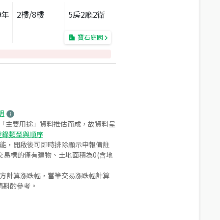
9
年
2
樓/
8
樓
5房2廳2衛
寶石庭園
明
之「主要用途」資料推估而成，故資料呈
登錄類型與順序
功能，開啟後可即時排除顯示申報備註
易標的僅有建物、土地面積為0(含地
合方計算漲跌幅，當筆交易漲跌幅計算
請斟酌參考。