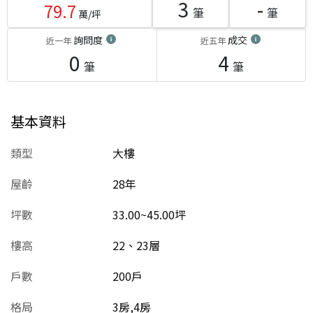
3
-
79.7
筆
筆
萬/坪
詢問度
成交
近一年
近五年
0
4
筆
筆
基本資料
類型
大樓
屋齡
28
年
坪數
33.00~45.00坪
樓高
22、23層
戶數
200戶
格局
3房,4房