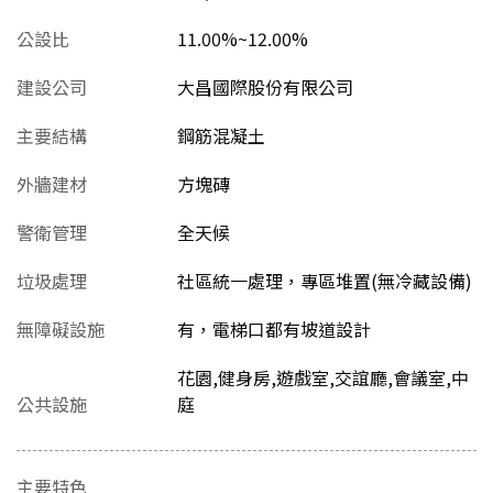
公設比
11.00%~12.00%
建設公司
大昌國際股份有限公司
主要結構
鋼筋混凝土
外牆建材
方塊磚
警衛管理
全天候
垃圾處理
社區統一處理，專區堆置(無冷藏設備)
無障礙設施
有，電梯口都有坡道設計
花園,健身房,遊戲室,交誼廳,會議室,中
公共設施
庭
主要特色