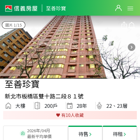
至善珍寶
圖片 1/15
至善珍寶
新北市板橋區雙十路二段８１號
大樓
200戶
28
年
22、23層
♥️ 有
10
人收藏
2026年/04月
待售
待租
最新平均單價