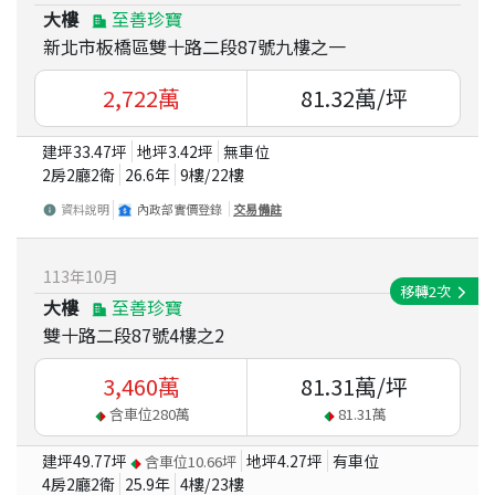
大樓
至善珍寶
新北市板橋區雙十路二段87號九樓之一
2,722
萬
81.32
萬/坪
建坪
33.47
坪
地坪
3.42
坪
無車位
2房2廳2衛
26.6
年
9
樓/
22
樓
資料說明
內政部實價登錄
交易備註
113
年
10
月
移轉
2
次
大樓
至善珍寶
雙十路二段87號4樓之2
3,460
萬
81.31
萬/坪
含車位
280
萬
81.31
萬
建坪
49.77
坪
地坪
4.27
坪
有車位
含車位
10.66
坪
4房2廳2衛
25.9
年
4
樓/
23
樓