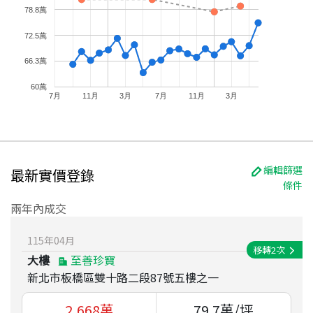
78.8萬
72.5萬
66.3萬
60萬
7月
11月
3月
7月
11月
3月
編輯篩選
最新實價登錄
條件
兩年內成交
115
年
04
月
移轉
2
次
大樓
至善珍寶
新北市板橋區雙十路二段87號五樓之一
2,668
萬
79.7
萬/坪