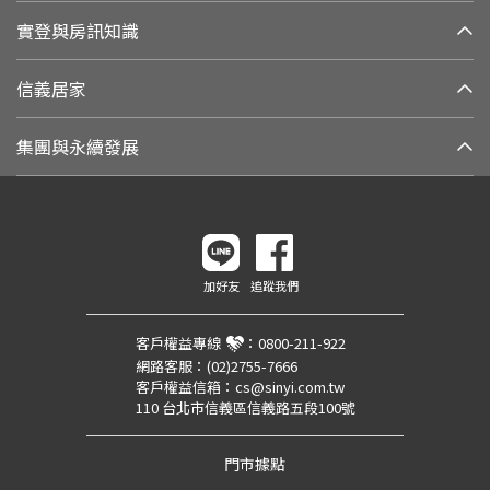
實登與房訊知識
信義居家
集團與永續發展
加好友
追蹤我們
客戶權益專線
：
0800-211-922
網路客服：
(02)2755-7666
客戶權益信箱：
cs@sinyi.com.tw
110 台北市信義區信義路五段100號
門市據點