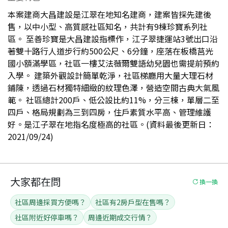
本案建商大昌建設是江翠在地知名建商，建案皆採先建後
售，以中小型、高質感社區知名，共計有9棟珍寶系列社
區。 至善珍寶是大昌建設指標作，江子翠捷運站3號出口沿
著雙十路行人道步行約500公尺、6分鐘，座落在板橋莒光
國小額滿學區，社區一樓艾法薇爾雙語幼兒園也需提前預約
入學。 建築外觀設計簡單乾淨，社區梯廳用大量大理石材
鋪陳，透過石材獨特細緻的紋理色澤，營造空間古典大氣風
範。 社區總計200戶、低公設比約11%，分三棟，單層二至
四戶、格局規劃為三到四房，住戶素質水平高、管理維護
好。是江子翠在地指名度極高的社區。(資料最後更新日：
2021/09/24)
大家都在問
換一換
社區周邊採買方便嗎？
社區有2房戶型在售嗎？
社區附近好停車嗎？
周邊近期成交行情？