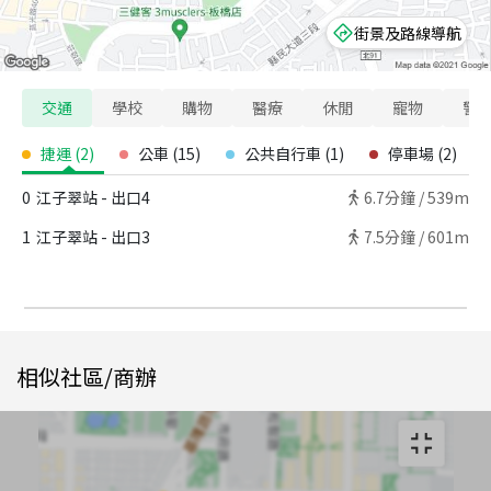
街景及路線導航
交通
學校
購物
醫療
休閒
寵物
警
捷運
(
2
)
公車
(
15
)
公共自行車
(
1
)
停車場
(
2
)
0
江子翠站 - 出口4
6.7
分鐘 /
539m
1
江子翠站 - 出口3
7.5
分鐘 /
601m
相似社區/商辦