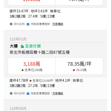
建坪
33.47
坪
地坪
3.41
坪
無車位
3房2廳2衛
27.4
年
5
樓/
22
樓
資料說明
內政部實價登錄
交易備註
115
年
01
月
大樓
至善珍寶
新北市板橋區雙十路二段87號五樓
3,188
萬
78.35
萬/坪
含車位
280
萬
78.34
萬
建坪
47.78
坪
地坪
4.1
坪
有車位
含車位
10.66
坪
3房2廳2衛
27.2
年
5
樓/
22
樓
資料說明
內政部實價登錄
交易備註
114
年
06
月