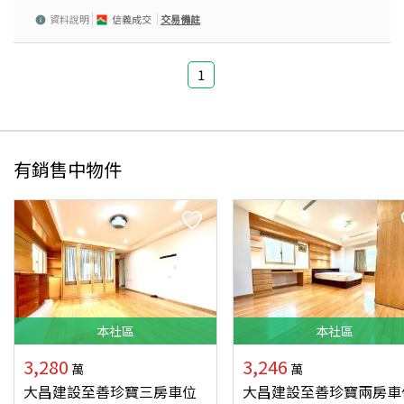
資料說明
信義成交
交易備註
1
有銷售中物件
本
社區
本
社區
3,280
3,246
萬
萬
大昌建設至善珍寶三房車位
大昌建設至善珍寶兩房車